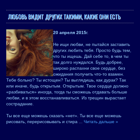
ЛЮБОВЬ ВИДИТ ДРУГИХ ТАКИМИ, КАКИЕ ОНИ ЕСТЬ
20 апреля 2015
г.
Не ищи любви, не пытайся заставить
других любить тебя. Просто будь тем,
что ты ищешь. Дай себе то, в чем ты
так долго нуждался. Будь добрее,
широко распахни свое сердце, без
ожидания получить что-то взамен.
Тебе больно? Ты истощен? Ты выглядишь, как дурак? Так
или иначе, будь открытым. Открытым. Твое сердце должно
«разбиваться» иногда, тогда ты сможешь отдавать больше
любви, и в этом восстанавливаться. Из трещин вырастает
сострадание.
Ты все еще можешь сказать «нет». Ты все еще можешь
рисовать, перерисовывать и стира
...
Читать дальше »