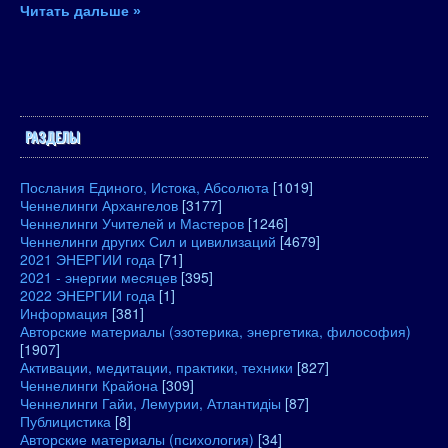
Читать дальше »
РАЗДЕЛЫ
Послания Единого, Истока, Абсолюта
[1019]
Ченнелинги Архангелов
[3177]
Ченнелинги Учителей и Мастеров
[1246]
Ченнелинги других Сил и цивилизаций
[4679]
2021 ЭНЕРГИИ года
[71]
2021 - энергии месяцев
[395]
2022 ЭНЕРГИИ года
[1]
Информация
[381]
Авторские материалы (эзотерика, энергетика, философия)
[1907]
Активации, медитации, практики, техники
[827]
Ченнелинги Крайона
[309]
Ченнелинги Гайи, Лемурии, Атлантидіы
[87]
Публицистика
[8]
Авторские материалы (психология)
[34]