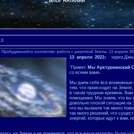
БЛОГ НАТАЛИИ
13
- Пробудившийся коллектив: работа с решеткой Земли. 13 апреля 20
13 апреля 2021
г.
через Дан
"Привет.
Мы Арктурианский 
со всеми вами.
Мы даем себе все возможные 
тем, что происходит на Земле,
в таком трудном времени. Вам
помощники. Мы знаем, что вы 
довольно плохой ситуации на 
что вы вызвали так много пом
так много решений, что сущест
энергий, которые идут к вам, 
дитесь на Земле и не понимаете, что все ваши молитвы были у