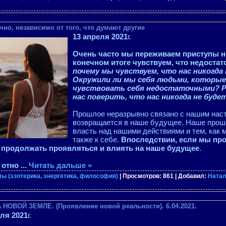
чно, независимо от того, что думают другие
13 апреля 2021
г.
Очень часто мы переживаем приступы н
конечном итоге чувствуем, что недостат
почему мы чувствуем, что нас никогда
Окружили ли мы себя людьми, которы
чувствовать себя недостаточными? Р
нас поверить, что нас никогда не буд
Прошлое неразрывно связано с нашим нас
возвращается в наше будущее. Наше прош
власть над нашими действиями и тем, как м
также к себе.
Впоследствии, если мы пр
т продолжать проявляться и влиять на наше будущее
.
 отно
...
Читать дальше »
ы (эзотерика, энергетика, философия)
| Просмотров: 861 | Добавил:
Ната
 НОВОЙ ЗЕМЛЕ. (Проявление новой реальности). 6.04.2021.
еля 2021
г.