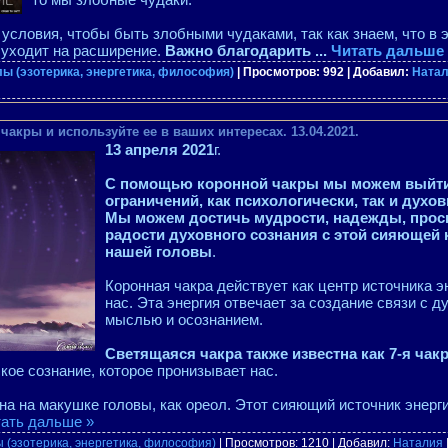
словия, чтобы быть злобными чудаками, так как знаем, что в 
 уходит на расширение.
Важно благодарить
...
Читать дальше 
ы (эзотерика, энергетика, философия)
| Просмотров: 992 | Добавил:
Ната
чакры и используйте ее в ваших интересах. 13.04.2021.
13 апреля 2021
г.
С помощью коронной чакры мы можем выйти
ограничений, как психологически, так и духов
Мы можем достичь мудрости, надежды, просв
радости духовного сознания с этой сияющей
нашей головы
.
Коронная чакра действует как центр источника э
нас. Эта энергия отвечает за создание связи с 
мыслью и осознанием.
Светящаяся чакра также известна как 7-я чак
кое сознание, которое пронизывает нас.
а на макушке головы, как ореол. Этот сияющий источник энерг
ать дальше »
 (эзотерика, энергетика, философия)
| Просмотров: 1210 | Добавил:
Наталия