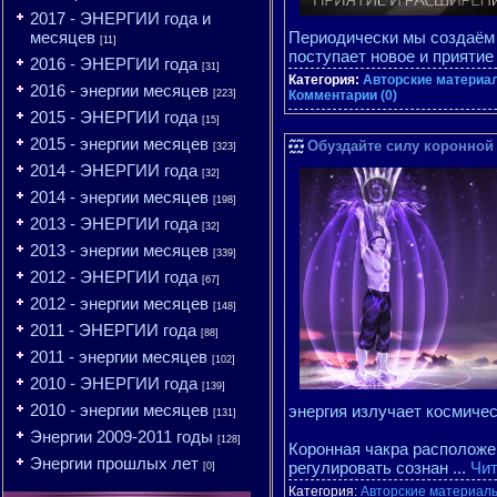
2017 - ЭНЕРГИИ года и
месяцев
Периодически мы создаём у
[11]
поступает новое и приятие
2016 - ЭНЕРГИИ года
[31]
Категория:
Авторские материал
2016 - энергии месяцев
[223]
Комментарии (0)
2015 - ЭНЕРГИИ года
[15]
2015 - энергии месяцев
Обуздайте силу коронной 
[323]
2014 - ЭНЕРГИИ года
[32]
2014 - энергии месяцев
[198]
2013 - ЭНЕРГИИ года
[32]
2013 - энергии месяцев
[339]
2012 - ЭНЕРГИИ года
[67]
2012 - энергии месяцев
[148]
2011 - ЭНЕРГИИ года
[88]
2011 - энергии месяцев
[102]
2010 - ЭНЕРГИИ года
[139]
2010 - энергии месяцев
энергия излучает космичес
[131]
Энергии 2009-2011 годы
[128]
Коронная чакра расположен
Энергии прошлых лет
регулировать сознан
...
Чит
[0]
Категория:
Авторские материалы