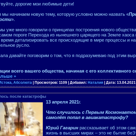
вуйте, дорогие мои любимые дети!
 мы начинаем новую тему, которую условно можно назвать «
Пр
ности
».
мы уже много говорили о принципах построения нового общества,
самом пороге Перехода из нынешнего царящего на Земле хаоса 
время детализировать все происходящие в мире процессы и на
ельное русло.
ала давайте поговорим о том, что я подразумеваю под этим вы
ации всего вашего общества, начиная с его коллективного с
альше »
Истока, Абсолюта
| Просмотров: 1109 | Добавил:
Наталия
| Дата:
13.04.2021
илось после катастрофы
13 апреля 2021
г.
Что случилось с Первым Космонавтом 
самолёт попал в авиакатастрофу?
Юрий Гагарин
рассказывает об этом сам,
жизнь в высших мирах – это не бытие беЗ