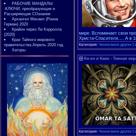
РАБОЧИЕ МАНДАЛЫ
-КЛЮЧИ, преобразующие и
Расширяющие СОзнание
Архангел Михаил (Ронна
Герман) 2020
Крайон через Ли Кэрролла
мире. Вспоминает свои про
(2020)
Христа-Спасителя…. А в 1
Крах Тайного мирового
правительства.Апрель 2020 год.
Категория:
Ченнелинги других С
Хаторы
Ки-он и Каин - Темная иер
Категория:
Ченнелинги других С