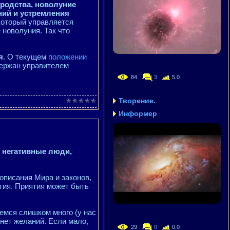
ородства, новолуние
ний и устремления
 который управляется
 новолуния. Так что
я
. О текущем
положении
держан управителем
84
3
5.0
Творение.
Информер
о негативные люди,
 описания Мира и законов,
ятия. Приятия может быть
емся слишком много (у нас
 нет желаний. Если мало,
29
0
0.0