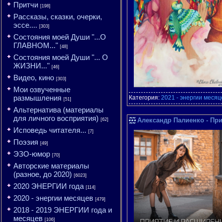
Притчи
[198]
Рассказы, сказки, очерки,
эссе....
[303]
Состояния моей Души "...О
ГЛАВНОМ..."
[48]
Состояния моей Души "... О
ЖИЗНИ..."
[46]
Видео, кино
[303]
Мои озвученные
размышления
Категория:
2021 - энергии месяц
[51]
Альтернатива (материалы
для личного восприятия)
Александр Палиенко - При
[62]
Исповедь читателя...
[7]
Поэзия
[49]
ЭЗО-юмор
[70]
Авторские материалы
(разное, до 2020)
[6023]
2020 ЭНЕРГИИ года
[114]
2020 - энергии месяцев
[479]
2018 - 2019 ЭНЕРГИИ года и
месяцев
[106]