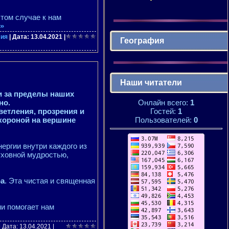
этом случае к нам
»
лия
| Дата:
13.04.2021
|
География
Наши читатели
 за пределы наших
Онлайн всего:
1
но.
Гостей:
1
етления, прозрения и
Пользователей:
0
 короной на вершине
нергии внутри каждого из
духовной мудростью,
ра
. Эта чистая и священная
ии помогает нам
| Дата:
13.04.2021
|