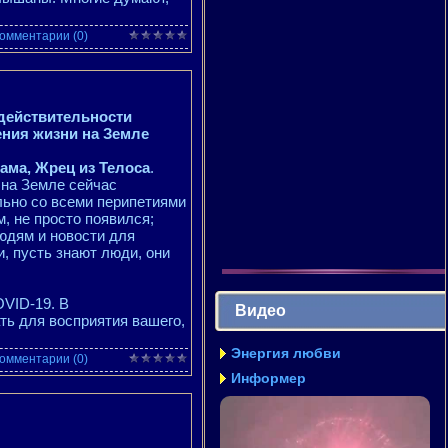
омментарии (0)
 действительности
ения жизни на Земле
ама, Жрец из Телоса
.
 на Земле сейчас
льно со всеми перипетиями
м, не просто появился;
юдям и новости для
, пусть знают люди, они
VID-19. В
Видео
ть для восприятия вашего,
Энергия любви
омментарии (0)
Информер