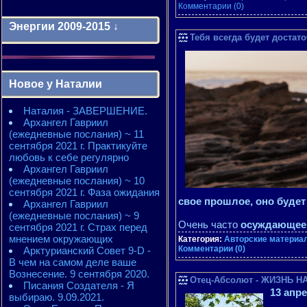
Комментарии (0)
Энергии 2009-2015 ↓
Тебя всегда будет достато
Энергии 2009-2011 годы
2010 - энергии месяцев
Новое у Наталии
2010 - ЭНЕРГИИ года
2011 - энергии месяцев
Наталия - ЗАВЕРШЕНИЕ.
2011 - ЭНЕРГИИ года
Архангел Гавриил
2012 - энергии месяцев
(ежедневные послания) ~ 11
2012 - ЭНЕРГИИ года
сентября 2021 г. Практикуйте
2013 - энергии месяцев
любовь к себе регулярно
2013 - ЭНЕРГИИ года
Архангел Гавриил
2014 - энергии месяцев
(ежедневные послания) ~ 10
2014 - ЭНЕРГИИ года
сентября 2021 г. Фаза ожидания
2015 - энергии месяцев
свое прошлое, оно буде
Архангел Гавриил
2015 - ЭНЕРГИИ года
(ежедневные послания) ~ 9
Очень часто
осуждающее
сентября 2021 г. Страх перед
мнением окружающих
Категория:
Авторские материал
Комментарии (0)
Арктурианский Совет 9-D -
В чем на самом деле ваше
Вознесение. 9 сентября 2020.
Отец-Абсолют - ЖИЗНЬ НА
Писания Создателя - Я
13 апр
выбираю. 9.09.2021.