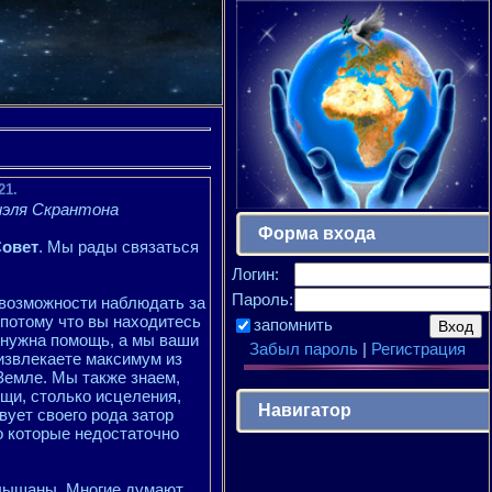
21.
иэля Скрантона
Форма входа
Совет
. Мы рады связаться
Логин:
Пароль:
возможности наблюдать за
 потому что вы находитесь
запомнить
 нужна помощь, а мы ваши
Забыл пароль
|
Регистрация
извлекаете максимум из
Земле. Мы также знаем,
ощи, столько исцеления,
Навигатор
вует своего рода затор
но которые недостаточно
слышаны. Многие думают,