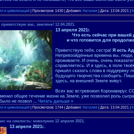
ил и цивилизаций
| Просмотров: 1430 | Добавил:
Наталия
| Дата:
13.04.2021
|
К
приветствую вас, земляне! 12.04.2021.
13 апреля 2021
г.
Что есть сейчас при вашей
и что готовится для продолж
Приветствую тебя, сестра!
Я есть Ад
Непревзойдённые времена вы, люди,
проживаете. И очень, очень показате
справляетесь. И я здесь, в поле твоё
пришёл сказать слова в поддержку л
будущего творчества сообщить. Пиши
здесь, на внешней Земле живут.
Всех вас встревожил Коронавирус CO
зменил общее течение жизни на Земле, уже позволил роль сыгра
 было не позвол
...
Читать дальше »
ил и цивилизаций
| Просмотров: 1744 | Добавил:
Наталия
| Дата:
13.04.2021
|
К
нс на смелость: новолуние 12 апреля 2021.
13 апреля 2021
г..