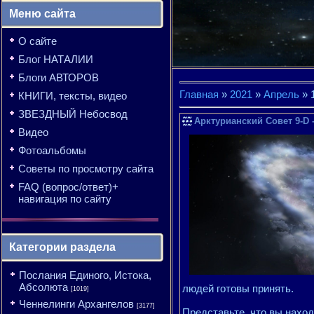
Меню сайта
О сайте
Блог НАТАЛИИ
Блоги АВТОРОВ
Главная
»
2021
»
Апрель
»
КНИГИ, тексты, видео
ЗВЕЗДНЫЙ Небосвод
Арктурианский Совет 9-D 
Видео
Фотоальбомы
Советы по просмотру сайта
FAQ (вопрос/ответ)+
навигация по сайту
Категории раздела
Послания Единого, Истока,
Абсолюта
людей готовы принять.
[1019]
Ченнелинги Архангелов
[3177]
Представьте, что вы нахо