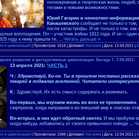
полнокровная и творческая жизнь людей
телами и новыми возможностями.
Юрий Гагарин в ченнелинг-информации
Канашевского
сообщает не только о том,
после катастрофы. И не только о том, ка
шлые воплощения. Он – участник войны 1812 года. И он – один
825 году к нему пришли те,
...
Читать дальше »
ил и цивилизаций
| Просмотров: 1616 | Добавил:
Наталия
| Дата:
13.04.2021
|
К
архия развития и деструктивные цивилизации. Беседа 7. 7.04.2021.
13 апреля 2021
г.
ЧАСТЬ 1
Ч.: Здравствуй, Ки-он. Ты в прошлом послании расска
тварей в подвалах вселенной. Читатели интересуютс
К
.: Здравствуй. Их есть смысл содержать и развивать.
Во-первых, мы изучаем жизнь во всех ее проявлениях
.
сюрпризов, когда направимся во внешний мир в поисках от
Во-вторых, в них идет обратный синтез.
И мы пробуем их
когда-нибудь избавились от своего привычного поведе
...
Ч
ил и цивилизаций
| Просмотров: 1589 | Добавил:
Наталия
| Дата:
13.04.2021
|
К