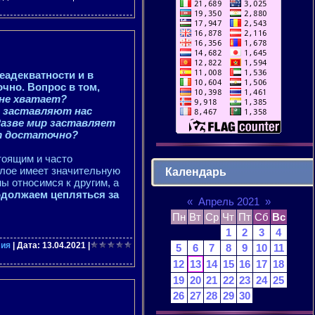
еадекватности и в
очно. Вопрос в том,
 не хватает?
е заставляют нас
азве мир заставляет
ет достаточно?
тоящим и часто
лое имеет значительную
Календарь
ы относимся к другим, а
одолжаем цепляться за
«
Апрель 2021
»
Пн
Вт
Ср
Чт
Пт
Сб
Вс
1
2
3
4
лия
| Дата:
13.04.2021
|
5
6
7
8
9
10
11
12
13
14
15
16
17
18
19
20
21
22
23
24
25
26
27
28
29
30