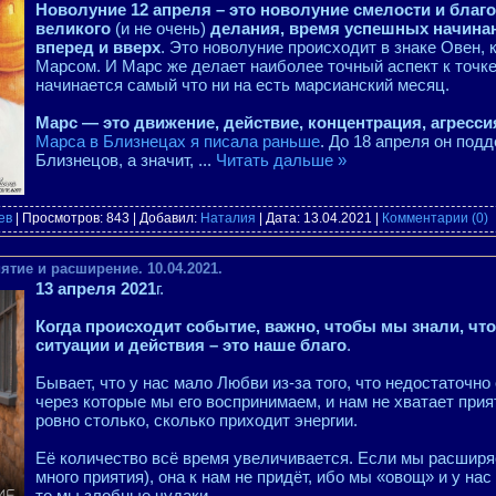
Новолуние 12 апреля – это новолуние смелости и благ
великого
(и не очень)
делания, время успешных начина
вперед и вверх
. Это новолуние происходит в знаке Овен,
Марсом. И Марс же делает наиболее точный аспект к точке
начинается самый что ни на есть марсианский месяц.
Марс — это движение, действие, концентрация, агресси
Марса в Близнецах я писала раньше
. До 18 апреля он под
Близнецов, а значит,
...
Читать дальше »
ев
| Просмотров: 843 | Добавил:
Наталия
| Дата:
13.04.2021
|
Комментарии (0)
ятие и расширение. 10.04.2021.
13 апреля 2021
г.
Когда происходит событие, важно, чтобы мы знали, чт
ситуации и действия – это наше благо
.
Бывает, что у нас мало Любви из-за того, что недостаточно
через которые мы его воспринимаем, и нам не хватает при
ровно столько, сколько приходит энергии.
Её количество всё время увеличивается. Если мы расширя
много приятия), она к нам не придёт, ибо мы «овощ» и у нас
то мы злобные чудаки.