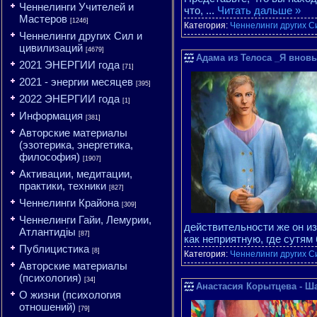
Ченнелинги Учителей и
что,
...
Читать дальше »
Мастеров
[1246]
Категория:
Ченнелинги других С
Ченнелинги других Сил и
цивилизаций
[4679]
Адама из Телоса _Я вновь 
2021 ЭНЕРГИИ года
[71]
2021 - энергии месяцев
[395]
2022 ЭНЕРГИИ года
[1]
Информация
[381]
Авторские материалы
(эзотерика, энергетика,
философия)
[1907]
Активации, медитации,
практики, техники
[827]
Ченнелинги Крайона
[309]
Ченнелинги Гайи, Лемурии,
действительности же он и
Атлантидіы
[87]
как неприятную, где сутям
Публицистика
[8]
Категория:
Ченнелинги других С
Авторские материалы
(психология)
[34]
Анастасия Корытцева - Ша
О жизни (психология
отношений)
[79]