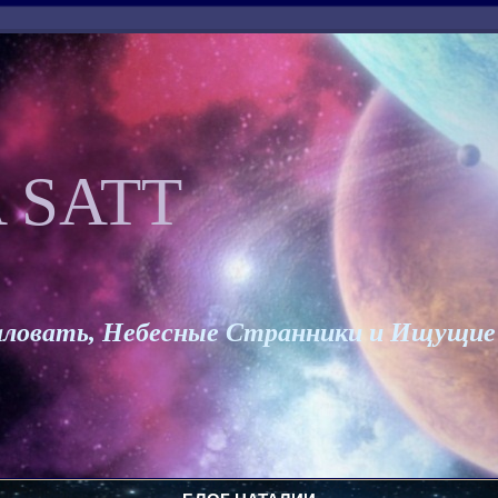
 SATT
ловать, Небесные Странники и Ищущие