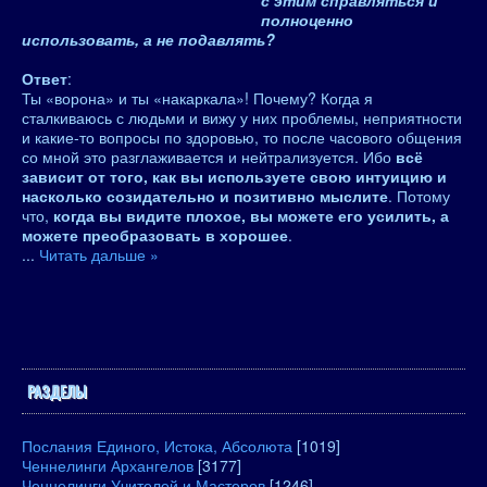
с этим справляться и
полноценно
использовать, а не подавлять?
Ответ
:
Ты «ворона» и ты «накаркала»! Почему? Когда я
сталкиваюсь с людьми и вижу у них проблемы, неприятности
и какие-то вопросы по здоровью, то после часового общения
со мной это разглаживается и нейтрализуется. Ибо
всё
зависит от того, как вы используете свою интуицию и
насколько созидательно и позитивно мыслите
. Потому
что,
когда вы видите плохое, вы можете его усилить, а
можете преобразовать в хорошее
.
...
Читать дальше »
РАЗДЕЛЫ
Послания Единого, Истока, Абсолюта
[1019]
Ченнелинги Архангелов
[3177]
Ченнелинги Учителей и Мастеров
[1246]