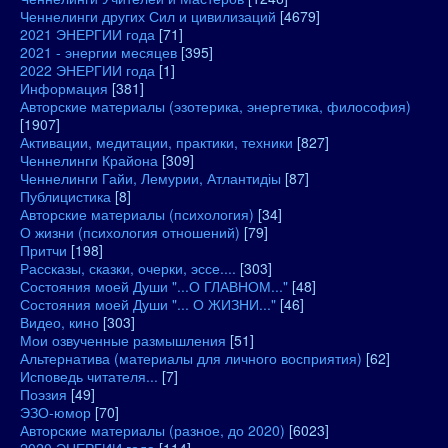
Ченнелинги других Сил и цивилизаций
[4679]
2021 ЭНЕРГИИ года
[71]
2021 - энергии месяцев
[395]
2022 ЭНЕРГИИ года
[1]
Информация
[381]
Авторские материалы (эзотерика, энергетика, философия)
[1907]
Активации, медитации, практики, техники
[827]
Ченнелинги Крайона
[309]
Ченнелинги Гайи, Лемурии, Атлантидіы
[87]
Публицистика
[8]
Авторские материалы (психология)
[34]
О жизни (психология отношений)
[79]
Притчи
[198]
Рассказы, сказки, очерки, эссе....
[303]
Состояния моей Души "...О ГЛАВНОМ..."
[48]
Состояния моей Души "... О ЖИЗНИ..."
[46]
Видео, кино
[303]
Мои озвученные размышления
[51]
Альтернатива (материалы для личного восприятия)
[62]
Исповедь читателя...
[7]
Поэзия
[49]
ЭЗО-юмор
[70]
Авторские материалы (разное, до 2020)
[6023]