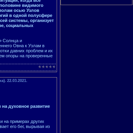
итуация, когда все
 половине видимого
полам осью Узлов
ргий в одной полусфере
сей системы, организует
ре, социальных
» Солнца и
ннего Овна к Узлам в
отки давних проблем и их
ием опоры на проверенные
. 22.03.2021.
 на духовное развитие
и на примерах других
ает его бег, вырывая из