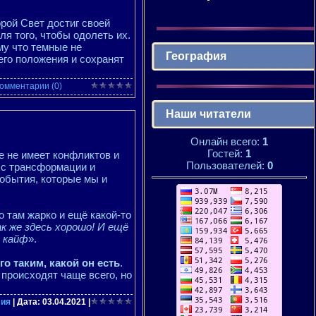
рой Свет достиг своей
ля того, чтобы одолеть их.
ому что темные не
География
его положения и сохранят
омментарии (0)
Наши читатели
Онлайн всего:
1
Гостей:
1
е не имеет конфликтов и
Пользователей:
0
есс трансформации и
события, которые мы и
о там жарко и ещё какой-то
ак же здесь хорошо! И ещё
 кайф
».
о таким, какой он есть
.
 происходят чаще всего, но
лия
| Дата:
03.04.2021
|