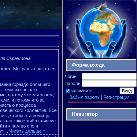
эля Скрантона
Форма входа
Совет
. Мы рады связаться
Логин:
Пароль:
дания гораздо большего
 теми из вас, кто
запомнить
ме, потому что мы знаем,
Забыл пароль
|
Регистрация
нами, и потому что вы
 частью процесса
овеческого коллектив. Все
Навигатор
е мы, чтобы эта помощь,
азала какое-либо влияние
ти к нам во сне и
ет
...
Читать дальше »