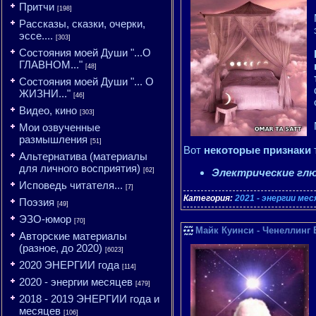
Притчи
[198]
Рассказы, сказки, очерки,
эссе....
[303]
Состояния моей Души "...О
ГЛАВНОМ..."
[48]
Состояния моей Души "... О
ЖИЗНИ..."
[46]
Видео, кино
[303]
Мои озвученные
размышления
[51]
Вот
некоторые признаки
Альтернатива (материалы
для личного восприятия)
[62]
Электрические гл
Исповедь читателя...
[7]
Категория:
2021 - энергии ме
Поэзия
[49]
ЭЗО-юмор
[70]
Майк Куинси - Ченеллинг 
Авторские материалы
(разное, до 2020)
[6023]
2020 ЭНЕРГИИ года
[114]
2020 - энергии месяцев
[479]
2018 - 2019 ЭНЕРГИИ года и
месяцев
[106]