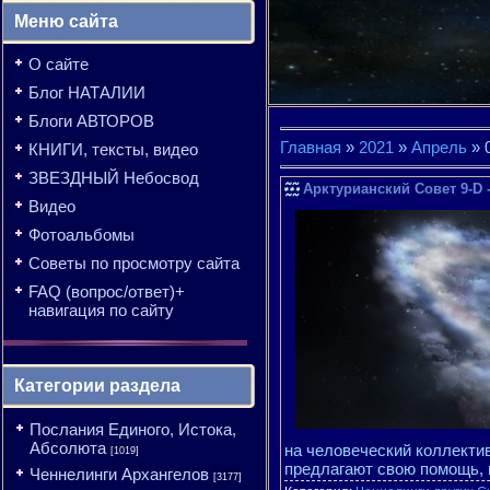
Меню сайта
О сайте
Блог НАТАЛИИ
Блоги АВТОРОВ
Главная
»
2021
»
Апрель
»
КНИГИ, тексты, видео
ЗВЕЗДНЫЙ Небосвод
Арктурианский Совет 9-D 
Видео
Фотоальбомы
Советы по просмотру сайта
FAQ (вопрос/ответ)+
навигация по сайту
Категории раздела
Послания Единого, Истока,
Абсолюта
на человеческий коллектив
[1019]
предлагают свою помощь, 
Ченнелинги Архангелов
[3177]