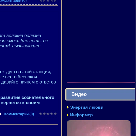
омментарии (0)
ат волокна болезни
ная смесь [то есть, не
ием], вызывающее
ех душ на этой станции,
ше всего беспокоят
у давайте начнем с ответов
Видео
 развитие сознательного
 вернется к своим
Энергия любви
1
|
Комментарии (0)
Информер