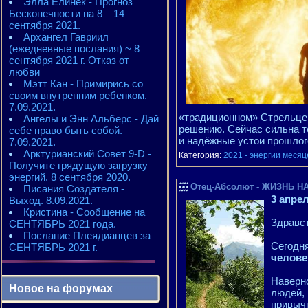
Элла Елинек - Прогноз
Бесконечности на 8 – 14
сентября 2021.
Архангел Гавриил
(ежедневные послания) ~ 8
сентября 2021 г. Отказ от
любви
Мэтт Кан - Примирись со
своим внутренним ребенком.
7.09.2021.
«традиционном» Стрельце 
Ангелы и Энн Альберс - Дай
решению. Сейчас сильна т
себе право быть собой.
и надёжные устои прошлог
7.09.2021.
Арктурианский Совет 9-D -
Категория:
2021 - энергии месяц
Получите грядущую загрузку
энергий. 8 сентября 2020.
Отец-Абсолют - ЖИЗНЬ НА 
Писания Создателя -
3 апре
Выход. 8.09.2021.
Кристина - Сообщение на
Здравст
СЕНТЯБРЬ 2021 года.
Послание Плеядианцев за
Сегодн
СЕНТЯБРЬ 2021 г.
челове
Наверно
Новое на форумах
людей, 
привыч