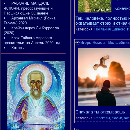
РАБОЧИЕ МАНДАЛЫ
Конечно
-КЛЮЧИ, преобразующие и
Расширяющие СОзнание
Так, человека, полностью
Архангел Михаил (Ронна
охватывает страх и отчаян
Герман) 2020
Крайон через Ли Кэрролла
Категория:
Послания Единого, И
(2020)
Крах Тайного мирового
Игорь Немов - Волшебник
правительства.Апрель 2020 год.
Хаторы
Сначала ты открываешь
..
Категория:
Рассказы, сказки, очер