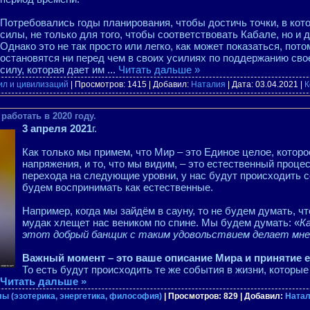
Потребовались годы планирования, чтобы достичь точки, в кото
силы, не только для того, чтобы соответствовать Кабале, но и д
Однако это не так просто или легко, как может показаться, пот
остановятся ни перед чем в своих усилиях по поддержанию сво
силу, которая дает им
...
Читать дальше »
ил и цивилизаций
| Просмотров: 1415 | Добавил:
Наталия
| Дата:
03.04.2021
|
К
работать в 2020 году.
3 апреля 2021
г.
Как только мы примем, что Мир – это Единое целое, которо
напряжения, и то, что мы видим, – это естественный проц
перехода на следующие уровни, у нас будут происходить 
будем воспринимать как естественные.
Например, когда мы зайдём в сауну, то не будем думать, чт
мудак хлещет нас веником по спине. Мы будем думать: «
К
этот добрый банщик с таким удовольствием делает мне
Важный момент – это ваше описание Мира и принятие ег
То есть будут происходить те же события в жизни, которые
Читать дальше »
ы (эзотерика, энергетика, философия)
| Просмотров: 829 | Добавил:
Ната