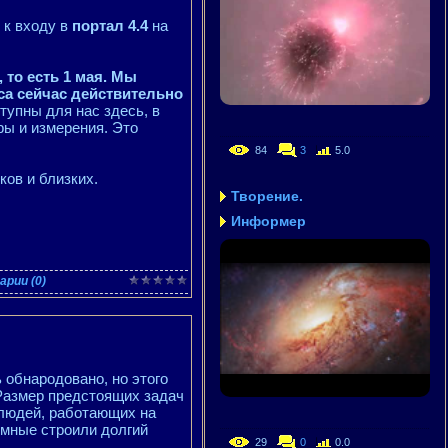
 к входу в
портал 4.4
на
 то есть 1 мая. Мы
са сейчас действительно
тупны для нас здесь, в
ры и измерения. Это
84
3
5.0
ов и близких.
Творение.
Информер
рии (0)
 обнародовано, но этого
 Размер предстоящих задач
 людей, работающих на
емные строили долгий
29
0
0.0