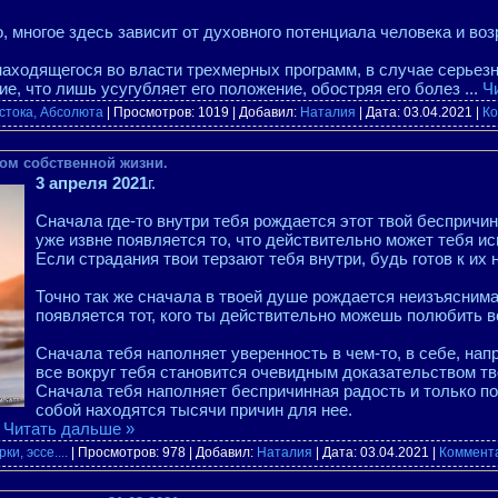
, многое здесь зависит от духовного потенциала человека и воз
 находящегося во власти трехмерных программ, в случае серье
ие, что лишь усугубляет его положение, обостряя его болез
...
Ч
стока, Абсолюта
| Просмотров: 1019 | Добавил:
Наталия
| Дата:
03.04.2021
|
Ко
ом собственной жизни.
3 апреля 2021
г.
Сначала где-то внутри тебя рождается этот твой беспричин
уже извне появляется то, что действительно может тебя ис
Если страдания твои терзают тебя внутри, будь готов к их
Точно так же сначала в твоей душе рождается неизъяснима
появляется тот, кого ты действительно можешь полюбить 
Сначала тебя наполняет уверенность в чем-то, в себе, напр
все вокруг тебя становится очевидным доказательством тв
Сначала тебя наполняет беспричинная радость и только по
собой находятся тысячи причин для нее.
.
Читать дальше »
ки, эссе....
| Просмотров: 978 | Добавил:
Наталия
| Дата:
03.04.2021
|
Коммента