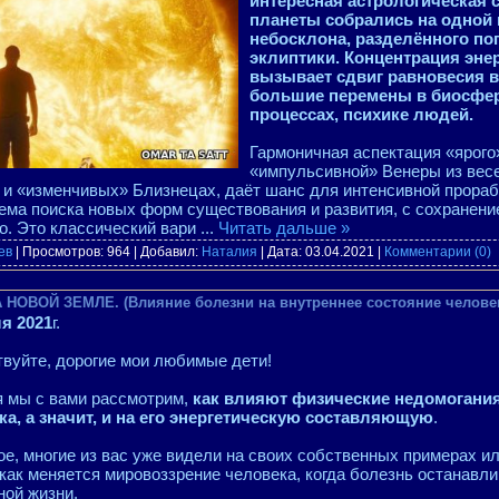
интересная астрологическая с
планеты собрались на одной
небосклона, разделённого по
эклиптики. Концентрация эне
вызывает сдвиг равновесия в
большие перемены в биосфе
процессах, психике людей.
Гармоничная аспектация «ярого
«импульсивной» Венеры из весе
и «изменчивых» Близнецах, даёт шанс для интенсивной прораб
ема поиска новых форм существования и развития, с сохранен
о. Это классический вари
...
Читать дальше »
ев
| Просмотров: 964 | Добавил:
Наталия
| Дата:
03.04.2021
|
Комментарии (0)
НОВОЙ ЗЕМЛЕ. (Влияние болезни на внутреннее состояние человека)
ля 2021
г.
вуйте, дорогие мои любимые дети!
я мы с вами рассмотрим,
как влияют физические недомогания
ка, а значит, и на его энергетическую составляющую
.
е, многие из вас уже видели на своих собственных примерах ил
как меняется мировоззрение человека, когда болезнь останавлив
ной жизни.