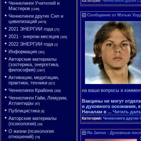
Категория:
Ченнелинги других С
Ченнелинги Учителей и
Мастеров
[1246]
Сообщение от Мэтью Уорда
Ченнелинги других Сил и
цивилизаций
[4679]
2021 ЭНЕРГИИ года
[71]
2021 - энергии месяцев
[395]
2022 ЭНЕРГИИ года
[1]
Информация
[381]
Авторские материалы
(эзотерика, энергетика,
философия)
[1907]
Активации, медитации,
практики, техники
[827]
Ченнелинги Крайона
на ваши вопросы и коммент
[309]
Ченнелинги Гайи, Лемурии,
Вакцины не могут отдели
Атлантидіы
[87]
и духовного осознания, 
Публицистика
Началам в
...
Читать дал
[8]
Авторские материалы
Категория:
Ченнелинги других 
(психология)
[34]
О жизни (психология
Ra James - Духовные посла
отношений)
[79]