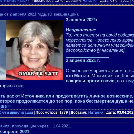
ил и цивилизаций
| Просмотров: 1276 | Добавил:
Наталия
| Дата:
03.04.2021
|
К
 от 2 апреля 2021 года. (О вакцинации).
3 апреля 2021
г.
Исправление
:
То, что тесты на covid содерж
моргеллонов, - всего лишь мрач
является истинным утвержден
беспокойство [у населения].
__________________
2 апреля 2021 г
.
С любовным приветствием от вс
это Мэтью
. Многих из вас боль
вакцины против covid
, поэтом
арии о них.
ть вас от Источника или предотвратить личное вознесение,
которое продолжается до тех пор, пока бессмертная душа не
ьше »
Сил и цивилизаций
| Просмотров: 1779 | Добавил:
Наталия
| Дата:
03.04.202
ния, проходящие через... 1.04.2021.
3 апреля 2021
г.