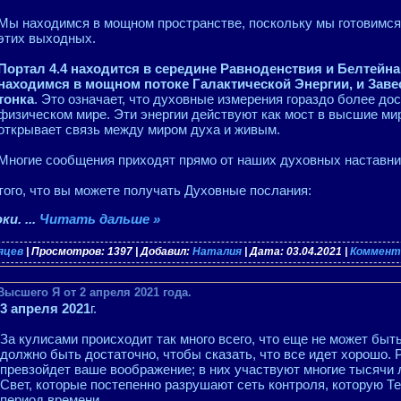
Мы находимся в мощном пространстве, поскольку мы готовимся
этих выходных.
Портал 4.4 находится в середине Равноденствия и Белтейна,
находимся в мощном потоке Галактической Энергии, и Заве
тонка
. Это означает, что духовные измерения гораздо более дос
физическом мире. Эти энергии действуют как мост в высшие ми
открывает связь между миром духа и живым.
Многие сообщения приходят прямо от наших духовных наставник
того, что вы можете получать Духовные послания:
юки.
...
Читать дальше »
сяцев
| Просмотров: 1397 | Добавил:
Наталия
| Дата:
03.04.2021
|
Коммента
Высшего Я от 2 апреля 2021 года.
3 апреля 2021
г.
За кулисами происходит так много всего, что еще не может быть
должно быть достаточно, чтобы сказать, что все идет хорошо.
превзойдет ваше воображение; в них участвуют многие тысячи
Свет, которые постепенно разрушают сеть контроля, которую Т
период времени.