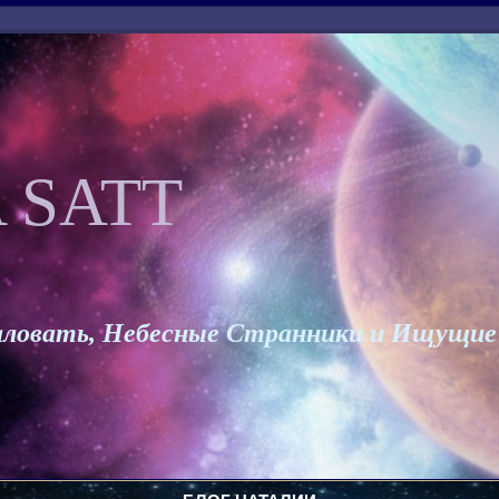
 SATT
ловать, Небесные Странники и Ищущие