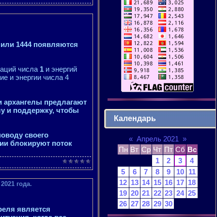
 или 1444 появляются
раций числа
1
и энергий
ие и энергии числа 4
 и архангелы предлагают
у и поддержку, чтобы
Календарь
поводу своего
«
Апрель 2021
»
гии блокируют поток
Пн
Вт
Ср
Чт
Пт
Сб
Вс
1
2
3
4
5
6
7
8
9
10
11
12
13
14
15
16
17
18
2021 года.
19
20
21
22
23
24
25
26
27
28
29
30
реля является