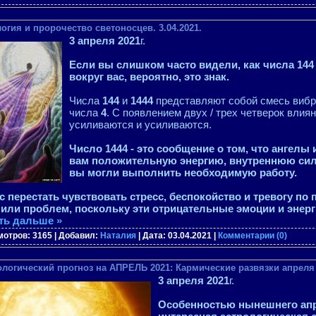
огия и пророчество светоносцев. 3.04.2021.
3 апреля 2021
г.
Если вы слишком часто видели, как числа 144
вокруг вас, вероятно, это знак.
Числа
144
и
1444
представляют собой смесь виб
числа
4
. С появлением двух / трех четверок влиян
усиливаются и усиливаются.
Число 1444 - это сообщение о том, что ангелы
вам положительную энергию, внутреннюю сил
вы могли выполнить необходимую работу.
 перестать чувствовать стресс, беспокойство и тревогу по 
или проблем, поскольку эти отрицательные эмоции и энер
ть дальше »
мотров: 3165 | Добавил:
Наталия
| Дата:
03.04.2021
|
Комментарии (0)
логический прогноз на АПРЕЛЬ 2021: Кармические развязки апреля 
3 апреля 2021
г.
Особенностью нынешнего ап