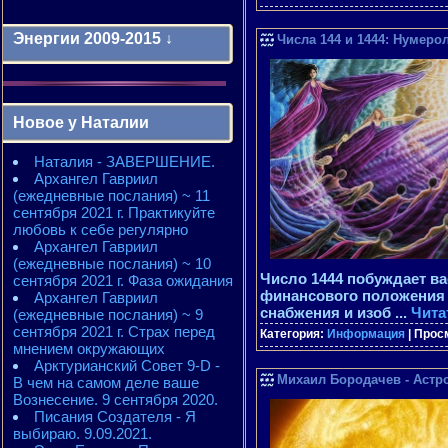
Энергии 2009-2015 ↓
Числа 144 и 1444: Нумерол
Энергии 2009-2011 годы
2010 - энергии месяцев
Новое у Наталии
2010 - ЭНЕРГИИ года
2011 - энергии месяцев
Наталия - ЗАВЕРШЕНИЕ.
2011 - ЭНЕРГИИ года
Архангел Гавриил
2012 - энергии месяцев
(ежедневные послания) ~ 11
2012 - ЭНЕРГИИ года
сентября 2021 г. Практикуйте
2013 - энергии месяцев
любовь к себе регулярно
2013 - ЭНЕРГИИ года
Архангел Гавриил
2014 - энергии месяцев
(ежедневные послания) ~ 10
2014 - ЭНЕРГИИ года
Число 1444 побуждает вас
сентября 2021 г. Фаза ожидания
2015 - энергии месяцев
финансового положения 
Архангел Гавриил
2015 - ЭНЕРГИИ года
снабжения и изоб
...
Чита
(ежедневные послания) ~ 9
сентября 2021 г. Страх перед
Категория:
Информация
| Прос
мнением окружающих
Арктурианский Совет 9-D -
Михаил Бородачев - Астро
В чем на самом деле ваше
Вознесение. 9 сентября 2020.
Писания Создателя - Я
выбираю. 9.09.2021.