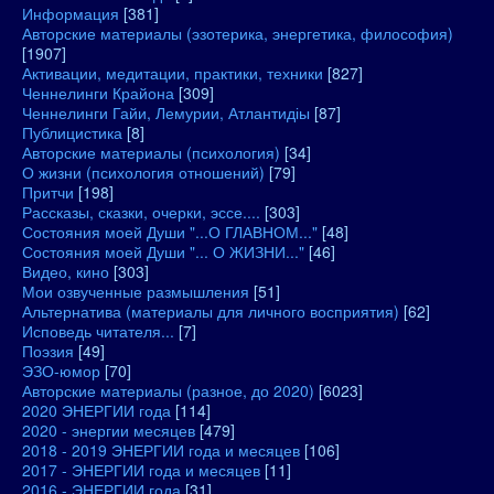
Информация
[381]
Авторские материалы (эзотерика, энергетика, философия)
[1907]
Активации, медитации, практики, техники
[827]
Ченнелинги Крайона
[309]
Ченнелинги Гайи, Лемурии, Атлантидіы
[87]
Публицистика
[8]
Авторские материалы (психология)
[34]
О жизни (психология отношений)
[79]
Притчи
[198]
Рассказы, сказки, очерки, эссе....
[303]
Состояния моей Души "...О ГЛАВНОМ..."
[48]
Состояния моей Души "... О ЖИЗНИ..."
[46]
Видео, кино
[303]
Мои озвученные размышления
[51]
Альтернатива (материалы для личного восприятия)
[62]
Исповедь читателя...
[7]
Поэзия
[49]
ЭЗО-юмор
[70]
Авторские материалы (разное, до 2020)
[6023]
2020 ЭНЕРГИИ года
[114]
2020 - энергии месяцев
[479]
2018 - 2019 ЭНЕРГИИ года и месяцев
[106]
2017 - ЭНЕРГИИ года и месяцев
[11]
2016 - ЭНЕРГИИ года
[31]