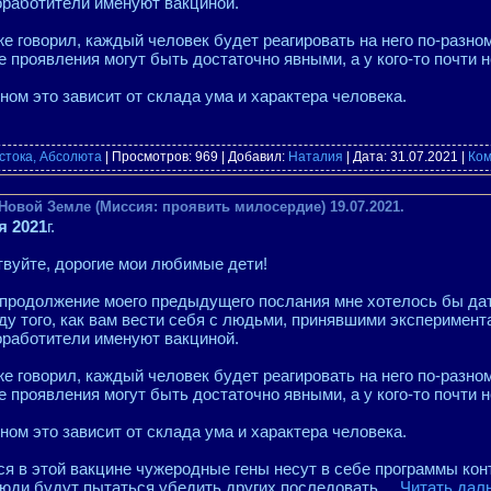
оработители именуют вакциной.
же говорил, каждый человек будет реагировать на него по-разном
 проявления могут быть достаточно явными, а у кого-то почти 
ном это зависит от склада ума и характера человека.
стока, Абсолюта
| Просмотров: 969 | Добавил:
Наталия
| Дата:
31.07.2021
|
Ком
Новой Земле (Миссия: проявить милосердие) 19.07.2021.
я 2021
г.
вуйте, дорогие мои любимые дети!
 продолжение моего предыдущего послания мне хотелось бы да
ду того, как вам вести себя с людьми, принявшими эксперимент
оработители именуют вакциной.
же говорил, каждый человек будет реагировать на него по-разном
 проявления могут быть достаточно явными, а у кого-то почти 
ном это зависит от склада ума и характера человека.
я в этой вакцине чужеродные гены несут в себе программы конт
юди будут пытаться убедить других последовать
...
Читать дал