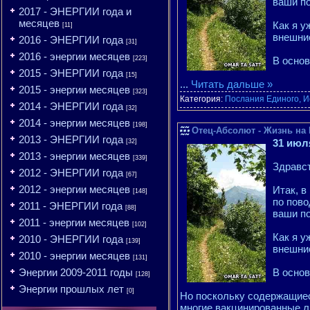
ваши п
2017 - ЭНЕРГИИ года и
месяцев
Как я у
[11]
внешние
2016 - ЭНЕРГИИ года
[31]
2016 - энергии месяцев
[223]
В основ
2015 - ЭНЕРГИИ года
[15]
...
Читать дальше »
2015 - энергии месяцев
[323]
Категория:
Послания Единого, И
2014 - ЭНЕРГИИ года
[32]
2014 - энергии месяцев
[198]
Отец-Абсолют - Жизнь на 
2013 - ЭНЕРГИИ года
31 июл
[32]
2013 - энергии месяцев
[339]
Здравст
2012 - ЭНЕРГИИ года
[67]
2012 - энергии месяцев
Итак, в
[148]
по пово
2011 - ЭНЕРГИИ года
[88]
ваши п
2011 - энергии месяцев
[102]
Как я у
2010 - ЭНЕРГИИ года
[139]
внешние
2010 - энергии месяцев
[131]
Энергии 2009-2011 годы
В основ
[128]
Энергии прошлых лет
[0]
Но поскольку содержащиес
многие вакцинированные л