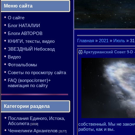
Меню сайта
О сайте
Блог НАТАЛИИ
Блоги АВТОРОВ
Главная
»
2021
»
Июль
»
31
КНИГИ, тексты, видео
ЗВЕЗДНЫЙ Небосвод
Арктурианский Совет 9-D 
Видео
Фотоальбомы
Советы по просмотру сайта
FAQ (вопрос/ответ)+
навигация по сайту
Категории раздела
Послания Единого, Истока,
Абсолюта
собственный. Мы не законч
[1019]
работы, как и вы.
Ченнелинги Архангелов
[3177]