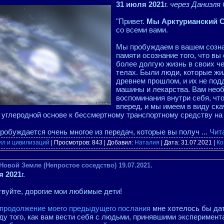
31 июля 2021
г.
через Даниэля
"Привет.
Мы Арктурианский 
со всеми вами.
Мы пробуждаем в вашем созна
памяти осознание того, что вы
более долгую жизнь в своих ч
телах. Были люди, которые жи
древнем прошлом, и их не по
машины и лекарства. Вам нео
воспоминания внутри себя, чт
вперед, и мы имеем в виду ска
 углеродной основе к бессмертному транспортному средству на
пробуждается очень многое из передач, которые вы получ
...
Чит
ил и цивилизаций
| Просмотров: 843 | Добавил:
Наталия
| Дата:
31.07.2021
|
Ко
Новой Земле (Непростое соседство) 19.07.2021.
я 2021
г.
вуйте, дорогие мои любимые дети!
 продолжение моего предыдущего послания
мне хотелось бы дат
ду того, как вам вести себя с людьми, принявшими эксперимент