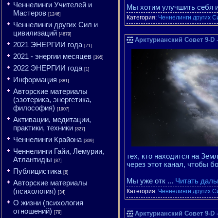
Ченнелинги Учителей и
Мы хотим улучшить себя и
Мастеров
[1246]
Категория:
Ченнелинги других С
Ченнелинги других Сил и
цивилизаций
[4679]
Арктурианский Совет 9-D -
2021 ЭНЕРГИИ года
[71]
2021 - энергии месяцев
[395]
2022 ЭНЕРГИИ года
[1]
Информация
[381]
Авторские материалы
(эзотерика, энергетика,
философия)
[1907]
Активации, медитации,
практики, техники
[827]
Ченнелинги Крайона
[309]
Ченнелинги Гайи, Лемурии,
тех, кто находится на Зем
Атлантидіы
[87]
через этот канал, чтобы б
Публицистика
[8]
Мы уже отк
...
Читать даль
Авторские материалы
(психология)
Категория:
Ченнелинги других С
[34]
О жизни (психология
отношений)
[79]
Арктурианский Совет 9-D 