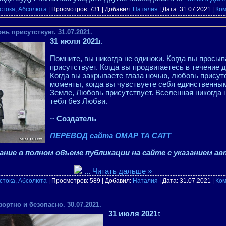
стока, Абсолюта
| Просмотров: 731 | Добавил:
Наталия
| Дата:
31.07.2021
|
Ком
ь присутствует. 31.07.2021.
31 июля 2021
г.
Помните, вы никогда не одиноки. Когда вы просы
присутствует. Когда вы продвигаетесь в течение 
Когда вы закрываете глаза ночью, любовь присутс
моменты, когда вы чувствуете себя единственны
Земле, Любовь присутствует. Вселенная никогда н
тебя без Любви.
~
Создатель
ПЕРЕВОД сайта ОМАР ТА САТТ
ние в полном объеме публикации на сайте с указанием ав
...
Читать дальше »
стока, Абсолюта
| Просмотров: 589 | Добавил:
Наталия
| Дата:
31.07.2021
|
Ком
ортно и безопасно. 30.07.2021.
31 июля 2021
г.