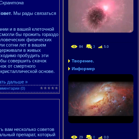
 Скрантона
Совет
. Мы рады связаться
нии и в вашей клеточной
 смогли бы прожить гораздо
еловеческих физических
ли сотни лет в вашем
84
3
5.0
ддерживали в живых
бходимо пробудить эти
обы совершить скачок
Творение.
чок от смертного
Информер
 кристаллической основе.
ать дальше »
мментарии (0)
ь вам несколько советов
альный препарат, который
29
0
0.0