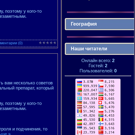
у, поэтому у кого-то
незаметными.
География
ментарии (0)
Наши читатели
Онлайн всего:
2
Гостей:
2
Пользователей:
0
ть вам несколько советов
альный препарат, который
у, поэтому у кого-то
незаметными.
роля и подчинения, то
ьше »