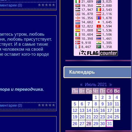
ментарии (0)
паетесь утром, любовь
дня, любовь присутствует.
твует. И в самые тихие
м человеком на своей
е оставит кого-то вроде
Календарь
«
Июль 2021
»
тора и переводчика
.
Пн
Вт
Ср
Чт
Пт
Сб
Вс
1
2
3
4
5
6
7
8
9
10
11
ментарии (0)
12
13
14
15
16
17
18
19
20
21
22
23
24
25
26
27
28
29
30
31