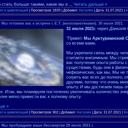
 стать больше такими, какие мы е
...
Читать дальше »
ил и цивилизаций
| Просмотров: 2835 | Добавил:
Наталия
| Дата:
31.07.2021
|
К
 Мы готовим вас к встрече с Е.Т. (инопланетянами). 30 июля 2021.
31 июля 2021
г.
через Даниэля
"Привет.
Мы Арктурианский 
со всеми вами.
Мы укрепили связь между чело
считаете внеземным. Мы стре
вас получение опыта работы 
существами, будь они в физич
нефизических, как мы. Мы не 
согреть вас всех до полного, о
другими, потому что очень мно
опыту. И мы достигаем лишь о
ле. Итак, мы планируем постепенно увеличивать количество эне
олее мягко привести вас к полному опыту.
ше »
ил и цивилизаций
| Просмотров: 902 | Добавил:
Наталия
| Дата:
31.07.2021
|
Ко
- Мы пробуждаем ваше бессмертие 29 июля 2021 г.