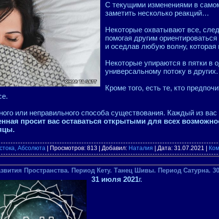
С текущими изменениями в самом
заметить несколько реакций…
Некоторые охватывают все, след
помогая другим ориентироваться 
и оседлав любую волну, которая 
Некоторые упираются в пятки в 
универсальному потоку в других.
Кроме того, есть те, кто предпоч
се.
ого или неправильного способа существования. Каждый из вас 
нная просит вас оставаться открытыми для всех возможно
яцы.
стока, Абсолюта
| Просмотров: 813 | Добавил:
Наталия
| Дата:
31.07.2021
|
Ком
звития Пространства. Период Кету. Танец Шивы. Период Сатурна. 30.
31 июля 2021
г.