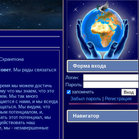
 Скрантона
Форма входа
Совет
. Мы рады связаться
Логин:
Пароль:
 время мы можем достичь
ому что мы знаем, что это
запомнить
ем. Мы так много
Забыл пароль
|
Регистрация
щается с нами, и мы всегда
щаться. Мы видим, что
ным потенциалом, и,
Навигатор
ать этот потенциал, мы
действовать наш
ее, мы - незавершенные