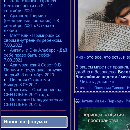
Элла Елинек - Прогноз
Бесконечности на 8 – 14
сентября 2021.
Архангел Гавриил
(ежедневные послания) ~ 8
сентября 2021 г. Отказ от
любви
Мэтт Кан - Примирись со
своим внутренним ребенком.
7.09.2021.
Ангелы и Энн Альберс - Дай
себе право быть собой.
мир - это все, что есть, и в
7.09.2021.
Арктурианский Совет 9-D -
В вашем мире нет правильн
Получите грядущую загрузку
удобно и безопасно.
Вселе
энергий. 8 сентября 2020.
ближайшие недели / мес
Писания Создателя -
...
Читать дальше »
Выход. 8.09.2021.
Категория:
Послания Единого, И
Кристина - Сообщение на
СЕНТЯБРЬ 2021 года.
Послание Плеядианцев за
Натали Иван - Периоды Ра
СЕНТЯБРЬ 2021 г.
Новое на форумах