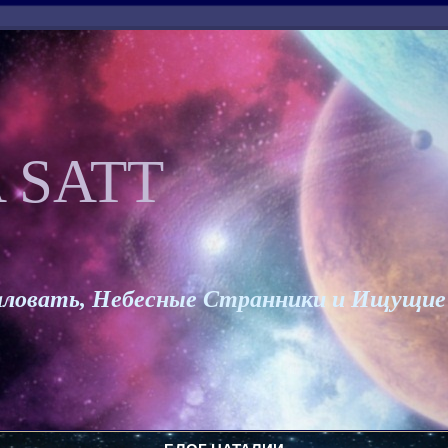
 SATT
ловать, Небесные Странники и Ищущие