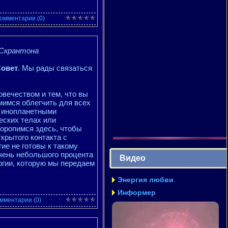
омментарии (0)
 Скрантона
Совет
. Мы рады связаться
вечеством и тем, что вы
мимся облегчить для всех
с инопланетными
еских телах или
торопимся здесь, чтобы
ткрытого контакта с
гие не готовы к такому
чень небольшого процента
Видео
ргии, которую мы передаем
Энергия любви
Информер
мментарии (0)