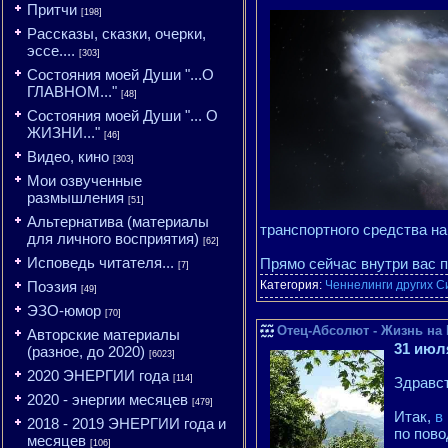
Притчи
[198]
Рассказы, сказки, очерки,
эссе....
[303]
Состояния моей Души "...О
ГЛАВНОМ..."
[48]
Состояния моей Души "... О
ЖИЗНИ..."
[46]
Видео, кино
[303]
Мои озвученные
размышления
[51]
Альтернатива (материалы
транспортного средства на
для личного восприятия)
[62]
Исповедь читателя...
Прямо сейчас внутри вас 
[7]
Поэзия
Категория:
Ченнелинги других С
[49]
ЭЗО-юмор
[70]
Отец-Абсолют - Жизнь на 
Авторские материалы
31 июл
(разное, до 2020)
[6023]
2020 ЭНЕРГИИ года
[114]
Здравст
2020 - энергии месяцев
[479]
Итак,
в
2018 - 2019 ЭНЕРГИИ года и
по пово
месяцев
[106]