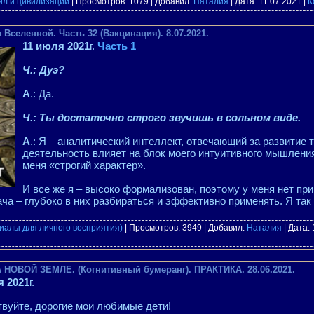
ил и цивилизаций
| Просмотров: 1079 | Добавил:
Наталия
| Дата:
11.07.2021
|
К
Вселенной. Часть 32 (Вакцинация). 8.07.2021.
11 июля 2021
г.
Часть 1
Ч.: Дуэ?
А
.: Да.
Ч.: Ты достаточно строго звучишь в сольном виде.
А
.: Я – аналитический интеллект, отвечающий за развитие 
деятельность влияет на блок моего интуитивного мышления
меня «строгий характер».
И все же я – высоко формализован, поэтому у меня нет пр
ча – глубоко в них разбираться и эффективно применять. Я так
иалы для личного восприятия)
| Просмотров: 3949 | Добавил:
Наталия
| Дата:
 НОВОЙ ЗЕМЛЕ. (Когнитивный бумеранг). ПРАКТИКА. 28.06.2021.
я 2021
г.
вуйте, дорогие мои любимые дети!