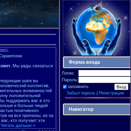
2021.
 Скрантона
Форма входа
Совет
. Мы рады связаться
Логин:
Пароль:
следующие шаги вы
человеческий коллектив.
запомнить
ожительных возможностей
Забыл пароль
|
Регистрация
волну положительной
обы поддержать вас в это
 больше и больше людей
Навигатор
частью позитивного
ря на все прогнозы, из-за
вас, кто получает эти
.
Читать дальше »