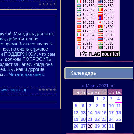
 рукой. Мы здесь для всех
ова, действительно
о время Вознесения из 3-
енное, но очень сложное
Ю и ПОДДЕРЖКОЙ, что вам
но вы должны ПОПРОСИТЬ.
дают за Гайей, когда она
ией. Вы, наши дорогие
Календарь
ом
...
Читать дальше »
«
Июль 2021
»
омментарии (0)
Пн
Вт
Ср
Чт
Пт
Сб
Вс
1
2
3
4
5
6
7
8
9
10
11
12
13
14
15
16
17
18
19
20
21
22
23
24
25
26
27
28
29
30
31