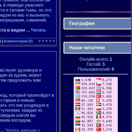
ь в периоде ужасного
та и силами тьмы, но это
аждом из вас и вызывать
вопрошания, сомнений.
География
еста в видим
...
Читать
1
|
Комментарии (0)
Наши читатели
Онлайн всего:
1
Гостей:
1
Пользователей:
0
увствуют духовную и
дин за одним, может
отим предложить вам
од, который произойдет в
 старым и новым.
ать это как уходящую в
тупенями, каждая из
 каждым шагом вы
оким взглядом.
и
...
Читать дальше »