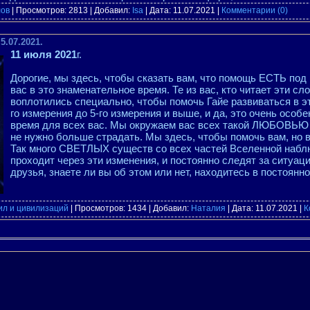
лов
| Просмотров: 2813 | Добавил:
Isa
| Дата:
11.07.2021
|
Комментарии (0)
5.07.2021.
11 июля 2021
г.
Дорогие, мы здесь, чтобы сказать вам, что помощь ЕСТЬ под
вас в это знаменательное время. Те из вас, кто читает эти сл
воплотились специально, чтобы помочь Гайе развиваться в эт
го измерения до 5-го измерения и выше, и да, это очень особ
время для всех вас. Мы окружаем вас всех такой ЛЮБОВЬ
не нужно больше страдать. Мы здесь, чтобы помочь вам, 
Так много СВЕТЛЫХ существ со всех частей Вселенной наблю
проходит через эти изменения, и постоянно следят за ситуац
друзья, знаете ли вы об этом или нет, находитесь в постоянн
ил и цивилизаций
| Просмотров: 1434 | Добавил:
Наталия
| Дата:
11.07.2021
|
К