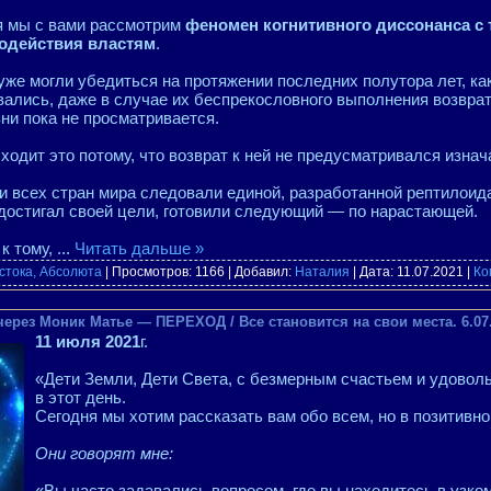
я мы с вами рассмотрим
феномен когнитивного диссонанса с 
одействия властям
.
уже могли убедиться на протяжении последних полутора лет, ка
ались, даже в случае их беспрекословного выполнения возвра
ни пока не просматривается.
ходит это потому, что возврат к ней не предусматривался изнач
и всех стран мира следовали единой, разработанной рептилоид
 достигал своей цели, готовили следующий — по нарастающей.
к тому,
...
Читать дальше »
стока, Абсолюта
| Просмотров: 1166 | Добавил:
Наталия
| Дата:
11.07.2021
|
Ко
через Моник Матье — ПЕРЕХОД / Все становится на свои места. 6.07.
11 июля 2021
г.
«Дети Земли, Дети Света, с безмерным счастьем и удовол
в этот день.
Сегодня мы хотим рассказать вам обо всем, но в позитивно
Они говорят мне:
«Вы часто задавались вопросом, где вы находитесь в узко