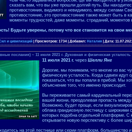
сказать вам, что вы уже прошли долгий путь. Вы находитес
противостояния, видимого и невидимого, между силами Све
противостояние, это противостояние также может быть в к
моменты трудностей, даже моменты. страданий, моментов 
сть! Будьте уверены, потому что все становится на свои м
Сил и цивилизаций
| Просмотров: 1734 | Добавил:
Наталия
| Дата:
11.07.202
вные послания) ~ 11 июля 2021 г. Духовная и физическая усталость
11 июля 2021 г.
через
Шелли Янг
Дорогие, мы понимаем, что многие из вас ч
физическую усталость. Когда сдвиги идут о
показаться, что вы попали в прибой. Мы х
объяснение того, что именно происходит.
Вы переживаете самый кардинальный перех
вашей жизни, преодолевая пропасть между
Возможно, будет проще, если визуализиров
облака грандиозную лестницу с широкими с
которых подобна отдельной платформе. С
открываете новую перспективу с более шир
ходитесь на этой лестнице или серии платформ, большинство 