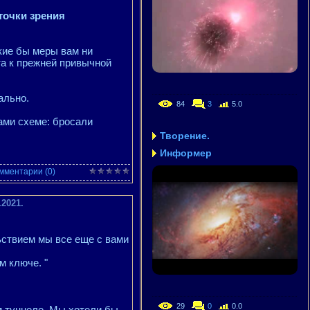
точки зрения
кие бы меры вам ни
та к прежней привычной
ально.
84
3
5.0
ами схеме: бросали
Творение.
Информер
мментарии (0)
2021.
ьствием мы все еще с вами
м ключе. "
29
0
0.0
м туннеле. Мы хотели бы