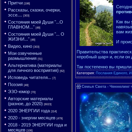
Притчи
[198]
Сегодн
Рассказы, сказки, очерки,
против
эссе....
[303]
Как вы 
Состояния моей Души "...О
навязыв
ГЛАВНОМ..."
[48]
вам жиз
Состояния моей Души "... О
ЖИЗНИ..."
[46]
И проис
Видео, кино
[303]
Правительства практическ
Мои озвученные
«пробный шар» и, если он
размышления
[51]
Альтернатива (материалы
Так постепенно вы пришли 
для личного восприятия)
[62]
Категория:
Послания Единого, И
Исповедь читателя...
[7]
Поэзия
[49]
Семья Света - Ченнелинг 
ЭЗО-юмор
[70]
Авторские материалы
(разное, до 2020)
[6023]
2020 ЭНЕРГИИ года
[114]
2020 - энергии месяцев
[479]
2018 - 2019 ЭНЕРГИИ года и
месяцев
[106]