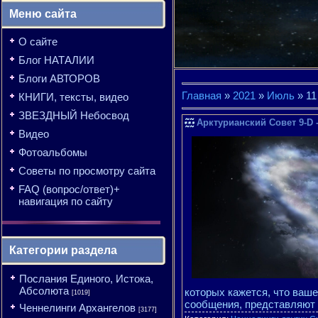
Меню сайта
О сайте
Блог НАТАЛИИ
Блоги АВТОРОВ
Главная
»
2021
»
Июль
»
11
КНИГИ, тексты, видео
ЗВЕЗДНЫЙ Небосвод
Арктурианский Совет 9-D 
Видео
Фотоальбомы
Советы по просмотру сайта
FAQ (вопрос/ответ)+
навигация по сайту
Категории раздела
Послания Единого, Истока,
Абсолюта
которых кажется, что ваше
[1019]
сообщения, представляют 
Ченнелинги Архангелов
[3177]