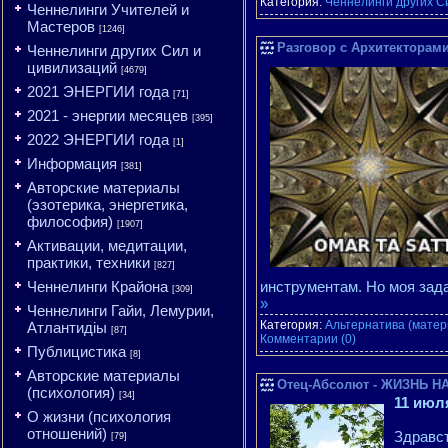
Категория:
Ченнелинги других С
Ченнелинги Учителей и
Мастеров
[1246]
Разговор с Архитекторами 
Ченнелинги других Сил и
цивилизаций
[4679]
2021 ЭНЕРГИИ года
[71]
2021 - энергии месяцев
[395]
2022 ЭНЕРГИИ года
[1]
Информация
[381]
Авторские материалы
(эзотерика, энергетика,
философия)
[1907]
Активации, медитации,
практики, техники
[827]
Ченнелинги Крайона
инструментам. Но моя зада
[309]
»
Ченнелинги Гайи, Лемурии,
Категория:
Альтернатива (матер
Атлантидіы
[87]
Комментарии (0)
Публицистика
[8]
Авторские материалы
Отец-Абсолют - ЖИЗНЬ НА
(психология)
[34]
11 июл
О жизни (психология
отношений)
Здравст
[79]