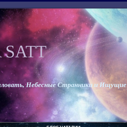
 SATT
ловать, Небесные Странники и Ищущие