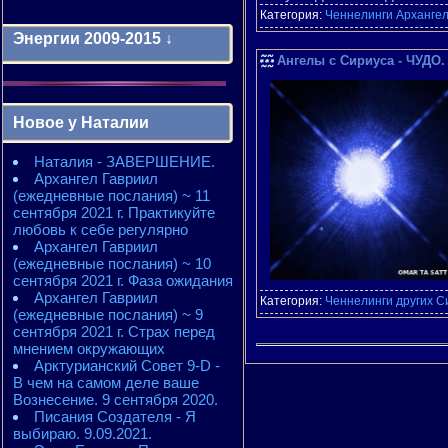
Категория:
Ченнелинги Арханге
Энергии 2009-2015 ↓
Ангелы с Сириуса - ЧУДО. 
Энергии 2009-2011 годы
2010 - энергии месяцев
Новое у Наталии
2010 - ЭНЕРГИИ года
2011 - энергии месяцев
Наталия - ЗАВЕРШЕНИЕ.
2011 - ЭНЕРГИИ года
Архангел Гавриил
2012 - энергии месяцев
(ежедневные послания) ~ 11
2012 - ЭНЕРГИИ года
сентября 2021 г. Практикуйте
2013 - энергии месяцев
любовь к себе регулярно
2013 - ЭНЕРГИИ года
Архангел Гавриил
2014 - энергии месяцев
(ежедневные послания) ~ 10
2014 - ЭНЕРГИИ года
сентября 2021 г. Фаза ожидания
2015 - энергии месяцев
Архангел Гавриил
2015 - ЭНЕРГИИ года
Категория:
Ченнелинги других С
(ежедневные послания) ~ 9
сентября 2021 г. Страх перед
мнением окружающих
Арктурианский Совет 9-D -
В чем на самом деле ваше
Вознесение. 9 сентября 2020.
Писания Создателя - Я
выбираю. 9.09.2021.