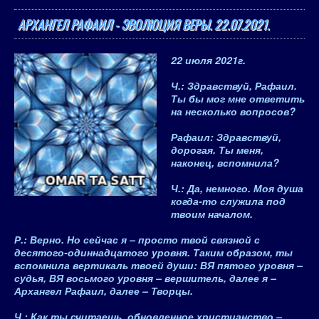
АРХАНГЕЛ РАФАИЛ - ЭВОЛЮЦИЯ ВЕРЫ. 22.07.2021.
22 июля 2021
г.
Ч.: Здравствуй, Рафаил.
Ты бы мог мне ответить
на несколько вопросов?
Рафаил
: Здравствуй,
дорогая. Ты меня,
наконец, вспомнила?
Ч.: Да, немного. Моя душа
когда-то служила под
твоим началом.
Р
.: Верно. Но сейчас я – просто твой связной с
десятого-одиннадцатого уровня. Таким образом, ты
вспомнила вертикаль твоей души: ВЯ пятого уровня –
судья, ВЯ восьмого уровня – вершитель, далее я –
Архангел Рафаил, далее – Творцы.
Ч.: Как ты считаешь, обновленное христианство –