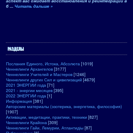
аспект вас ожидает восстановления и реинтеграции в
б
...
Читать дальше »
РАЗДЕЛЫ
Послания Единого, Истока, Абсолюта
[1019]
Ченнелинги Архангелов
[3177]
Ченнелинги Учителей и Мастеров
[1246]
Ченнелинги других Сил и цивилизаций
[4679]
2021 ЭНЕРГИИ года
[71]
2021 - энергии месяцев
[395]
2022 ЭНЕРГИИ года
[1]
Информация
[381]
Авторские материалы (эзотерика, энергетика, философия)
[1907]
Активации, медитации, практики, техники
[827]
Ченнелинги Крайона
[309]
Ченнелинги Гайи, Лемурии, Атлантидіы
[87]