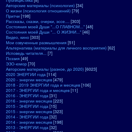
Публицистика
[8]
Авторские материалы (психология)
[34]
О жизни (психология отношений)
[79]
Притчи
[198]
Рассказы, сказки, очерки, эссе....
[303]
Состояния моей Души "...О ГЛАВНОМ..."
[48]
Состояния моей Души "... О ЖИЗНИ..."
[46]
Видео, кино
[303]
Мои озвученные размышления
[51]
Альтернатива (материалы для личного восприятия)
[62]
Исповедь читателя...
[7]
Поэзия
[49]
ЭЗО-юмор
[70]
Авторские материалы (разное, до 2020)
[6023]
2020 ЭНЕРГИИ года
[114]
2020 - энергии месяцев
[479]
2018 - 2019 ЭНЕРГИИ года и месяцев
[106]
2017 - ЭНЕРГИИ года и месяцев
[11]
2016 - ЭНЕРГИИ года
[31]
2016 - энергии месяцев
[223]
2015 - ЭНЕРГИИ года
[15]
2015 - энергии месяцев
[323]
2014 - ЭНЕРГИИ года
[32]
2014 - энергии месяцев
[198]
2013 - ЭНЕРГИИ года
[32]