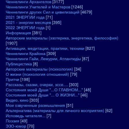
Ченнелинги Архангелов
[3177]
Ченнелинги Учителей и Мастеров
[1246]
Ченнелинги других Сил и цивилизаций
[4679]
2021 ЭНЕРГИИ года
[71]
2021 - энергии месяцев
[395]
2022 ЭНЕРГИИ года
[1]
Информация
[381]
Авторские материалы (эзотерика, энергетика, философия)
[1907]
Активации, медитации, практики, техники
[827]
Ченнелинги Крайона
[309]
Ченнелинги Гайи, Лемурии, Атлантидіы
[87]
Публицистика
[8]
Авторские материалы (психология)
[34]
О жизни (психология отношений)
[79]
Притчи
[198]
Рассказы, сказки, очерки, эссе....
[303]
Состояния моей Души "...О ГЛАВНОМ..."
[48]
Состояния моей Души "... О ЖИЗНИ..."
[46]
Видео, кино
[303]
Мои озвученные размышления
[51]
Альтернатива (материалы для личного восприятия)
[62]
Исповедь читателя...
[7]
Поэзия
[49]
ЭЗО-юмор
[70]