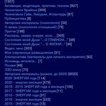
[1907]
Активации, медитации, практики, техники
[827]
Ченнелинги Крайона
[309]
Ченнелинги Гайи, Лемурии, Атлантидіы
[87]
Публицистика
[8]
Авторские материалы (психология)
[34]
О жизни (психология отношений)
[79]
Притчи
[198]
Рассказы, сказки, очерки, эссе....
[303]
Состояния моей Души "...О ГЛАВНОМ..."
[48]
Состояния моей Души "... О ЖИЗНИ..."
[46]
Видео, кино
[303]
Мои озвученные размышления
[51]
Альтернатива (материалы для личного восприятия)
[62]
Исповедь читателя...
[7]
Поэзия
[49]
ЭЗО-юмор
[70]
Авторские материалы (разное, до 2020)
[6023]
2020 ЭНЕРГИИ года
[114]
2020 - энергии месяцев
[479]
2018 - 2019 ЭНЕРГИИ года и месяцев
[106]
2017 - ЭНЕРГИИ года и месяцев
[11]
2016 - ЭНЕРГИИ года
[31]
2016 - энергии месяцев
[223]
2015 - ЭНЕРГИИ года
[15]