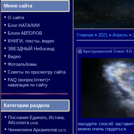
Меню сайта
О сайте
Блог НАТАЛИИ
Блоги АВТОРОВ
Главная
»
2021
»
Апрель
»
КНИГИ, тексты, видео
ЗВЕЗДНЫЙ Небосвод
Арктурианский Совет 9-D 
Видео
Фотоальбомы
Советы по просмотру сайта
FAQ (вопрос/ответ)+
навигация по сайту
Категории раздела
Послания Единого, Истока,
Абсолюта
находите способ заставит
[1019]
можно очень гордиться.
Ченнелинги Архангелов
[3177]