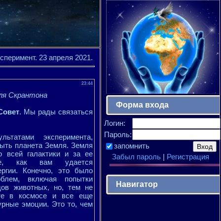
сперимент. 23 апреля 2021.
23:44
ля Скрантона
Форма входа
Совет
. Мы рады связаться
Логин:
Пароль:
ьтатами эксперимента,
ыть планета Земля. Земля
запомнить
 всей галактики и за ее
Забыл пароль
|
Регистрация
те, как вам удается
ергии. Конечно, это было
блем, включая попытки
Навигатор
дов животных, но, тем не
те в космосе и все еще
урные эмоции. Это то, чем