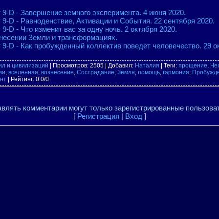
 9-D - Завершение земного эксперимента. 4 июня 2020.
 9-D - Равноденствие, Активации и События. 22 сентября 2020.
9-D - Что изменит вас за одну ночь. 2 октября 2020.
несении Земли и трансформациях.
 9-D - Как пробужденный коллектив поведет человечество. 29 о
ил и цивилизаций
|
Просмотров
: 2505 |
Добавил
:
Наталия
|
Теги
:
прощение
,
Че
ии
,
вселенная
,
вознесение
,
Сострадание
,
Земля
,
помощь
,
гармония
,
Пробужд
нт
|
Рейтинг
:
0.0
/
0
влять комментарии могут только зарегистрированные пользова
[
Регистрация
|
Вход
]