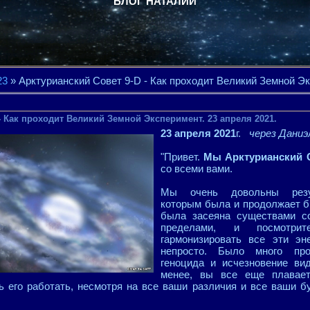
БЛОГ НАТАЛИИ
23
» Арктурианский Совет 9-D - Как проходит Великий Земной Эк
- Как проходит Великий Земной Эксперимент. 23 апреля 2021.
23 апреля 2021
г.
через Даниэ
"Привет.
Мы Арктурианский 
со всеми вами.
Мы очень довольны резул
которым была и продолжает б
была засеяна существами со
пределами, и посмотри
гармонизировать все эти эн
непросто. Было много про
геноцида и исчезновение ви
менее, вы все еще плавае
ь его работать, несмотря на все ваши различия и все ваши б