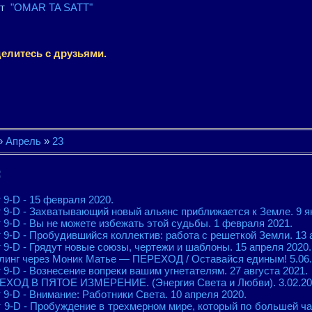
йт
"OMAR TA SATT"
елитесь с друзьями.
»
Апрель
»
23
:
 9-D - 15 февраля 2020.
 9-D - Захватывающий новый альянс приближается к Земле. 9 я
 9-D - Вы не можете избежать этой судьбы. 1 февраля 2021.
 9-D - Пробудившийся коллектив: работа с решеткой Земли. 13 
 9-D - Грядут новые союзы, чертежи и шаблоны. 15 апреля 2020.
линг через Моник Матье — ПЕРЕХОД / Оставайся единым! 5.06.
9-D - Вознесение вопреки вашим угнетателям. 27 августа 2021.
ЕХОД В ПЯТОЕ ИЗМЕРЕНИЕ. (Энергия Света и Любви). 3.02.20
9-D - Внимание: Работники Света. 10 апреля 2020.
 9-D - Пробуждение в трехмерном мире, который по большей час