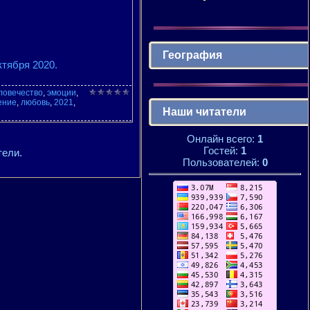
География
ктября 2020.
ловечество
,
эмоции
,
ение
,
любовь
,
2021
,
Наши читатели
Онлайн всего:
1
Гостей:
1
тели.
Пользователей:
0