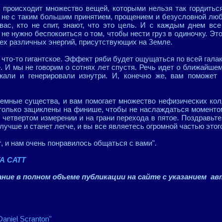
 происходит множество вещей, которыми нельзя так гордиться
 не с таким большим принятием, прощением и безусловной любо
вас, кто не спит, знают, что это цель. И с каждым днем ​​
не нужно беспокоиться о том, чтобы нести груз в одиночку. Э
ех различных энергий, присутствующих на Земле.
что-то гигантское. Эффект ряби будет ощущаться по всей галак
. И мы не говорим о сотнях лет спустя. Речь идет о ближайше
жали и генерировали изнутри. И, конечно же, вам поможет
емные существа, и вам помогает множество нефизических кол
только зациклены на финише, чтобы не наслаждаться моменто
 четвертом измерении и на грани перехода в пятое. Поздравьт
 лучше и станет легче, и вы все являетесь огромной частью этог
т
, и нам очень понравилось общаться с вами".
А САТТ
ние в полном объеме публикации на сайте с указанием ав
Daniel Scranton"