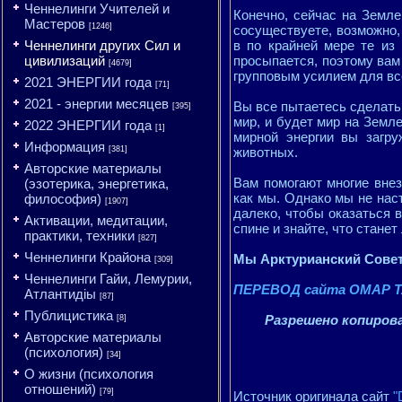
Ченнелинги Учителей и
Конечно, сейчас на Земле
Мастеров
[1246]
сосуществуете, возможно,
Ченнелинги других Сил и
в по крайней мере те из 
цивилизаций
просыпается, поэтому вам 
[4679]
групповым усилием для вс
2021 ЭНЕРГИИ года
[71]
2021 - энергии месяцев
Вы все пытаетесь сделать 
[395]
мир, и будет мир на Земле
2022 ЭНЕРГИИ года
[1]
мирной энергии вы загру
Информация
[381]
животных.
Авторские материалы
Вам помогают многие внез
(эзотерика, энергетика,
как мы. Однако мы не нас
философия)
[1907]
далеко, чтобы оказаться в
Активации, медитации,
спине и знайте, что станет
практики, техники
[827]
Ченнелинги Крайона
Мы Арктурианский Сове
[309]
Ченнелинги Гайи, Лемурии,
ПЕРЕВОД сайта ОМАР Т
Атлантидіы
[87]
Публицистика
Разрешено копирова
[8]
Авторские материалы
(психология)
[34]
О жизни (психология
отношений)
[79]
Источник оригинала сайт
"