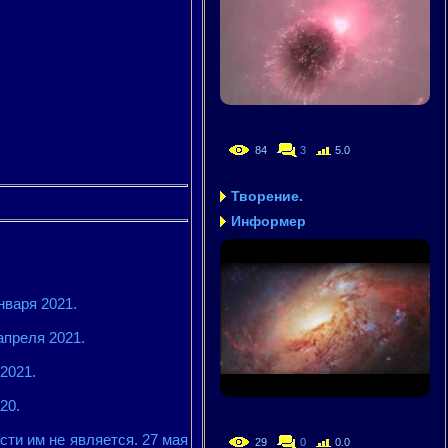
84
3
5.0
Творение.
Информер
нваря 2021.
апреля 2021.
2021.
20.
ти им не является. 27 мая
29
0
0.0