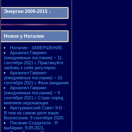
Энергии 2009-2015 ↓
Энергии 2009-2011 годы
2010 - энергии месяцев
Новое у Наталии
2010 - ЭНЕРГИИ года
2011 - энергии месяцев
Наталия - ЗАВЕРШЕНИЕ.
2011 - ЭНЕРГИИ года
Архангел Гавриил
2012 - энергии месяцев
(ежедневные послания) ~ 11
2012 - ЭНЕРГИИ года
сентября 2021 г. Практикуйте
2013 - энергии месяцев
любовь к себе регулярно
2013 - ЭНЕРГИИ года
Архангел Гавриил
2014 - энергии месяцев
(ежедневные послания) ~ 10
2014 - ЭНЕРГИИ года
сентября 2021 г. Фаза ожидания
2015 - энергии месяцев
Архангел Гавриил
2015 - ЭНЕРГИИ года
(ежедневные послания) ~ 9
сентября 2021 г. Страх перед
мнением окружающих
Арктурианский Совет 9-D -
В чем на самом деле ваше
Вознесение. 9 сентября 2020.
Писания Создателя - Я
выбираю. 9.09.2021.