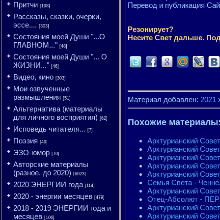
Притчи
Перевод и публикация Са
[198]
Рассказы, сказки, очерки,
эссе....
[303]
Резонирует?
Состояния моей Души "...О
Несите Свет дальше. Под
ГЛАВНОМ..."
[48]
Состояния моей Души "... О
ЖИЗНИ..."
[46]
Видео, кино
[303]
Мои озвученные
размышления
Материал добавлен:
2021
[51]
Альтернатива (материалы
для личного восприятия)
[62]
Похожие материалы
Исповедь читателя...
[7]
Арктурианский Совет
Поэзия
[49]
Арктурианский Совет
ЭЗО-юмор
[70]
Арктурианский Совет
Авторские материалы
Арктурианский Совет
(разное, до 2020)
Арктурианский Совет
[6023]
Семья Света - Ченне
2020 ЭНЕРГИИ года
[114]
Арктурианский Совет 
2020 - энергии месяцев
Отец-Абсолют - ПЕР
[479]
Арктурианский Совет 
2018 - 2019 ЭНЕРГИИ года и
Арктурианский Совет
месяцев
[106]