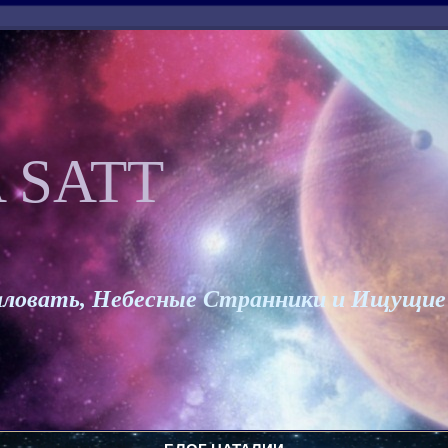
 SATT
ловать, Небесные Странники и Ищущие