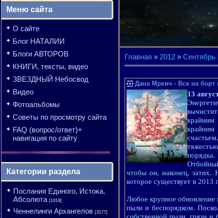
Меню сайта
О сайте
Блог НАТАЛИИ
Блоги АВТОРОВ
Главная
»
2012
»
Сентябрь
КНИГИ, тексты, видео
ЗВЕЗДНЫЙ Небосвод
Дана Мркич - Все на борт 
Видео
13 авгус
Энергети
Фотоальбомы
вычистит
Советы по просмотру сайта
крайним
крайним 
FAQ (вопрос/ответ)+
навигация по сайту
счастьем
тяжестью
порядка.
Отбойный
Категории раздела
чтобы он, наконец, затих.
которое существует в 2013 го
Послания Единого, Истока,
Абсолюта
Любое крупное обновление и
[1019]
пыли и беспорядком. Поско
Ченнелинги Архангелов
[3177]
собственной пыли, грязи и б