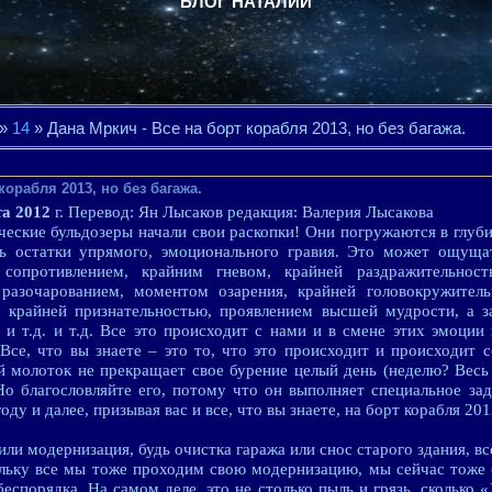
БЛОГ НАТАЛИИ
»
14
» Дана Мркич - Все на борт корабля 2013, но без багажа.
корабля 2013, но без багажа.
та 2012
г. Перевод: Ян Лысаков редакция: Валерия Лысакова
ческие бульдозеры начали свои раскопки! Они погружаются в глуб
ь остатки упрямого, эмоционального гравия. Это может ощуща
 сопротивлением, крайним гневом, крайней раздражительност
разочарованием, моментом озарения, крайней головокружител
, крайней признательностью, проявлением высшей мудрости, а за
 и т.д. и т.д. Все это происходит с нами и в смене этих эмоции
 Все, что вы знаете – это то, что это происходит и происходит 
 молоток не прекращает свое бурение целый день (неделю? Весь г
 Но благословляйте его, потому что он выполняет специальное за
ду и далее, призывая вас и все, что вы знаете, на борт корабля 201
ли модернизация, будь очистка гаража или снос старого здания, в
льку все мы тоже проходим свою модернизацию, мы сейчас тоже
еспорядка. На самом деле, это не столько пыль и грязь, сколько «