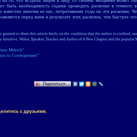
я на то, что встреча лицом к лицу со своими эмоциями может 
ет быть необходимость годами проводить раскопки в темноте в
о известно многим из нас, потратившим годы на эти раскопки. Че
оявляется перед вами в результате этих раскопок, тем быстрее это
granted to share this article freely on the condition that the author is credited
 Intuitive, Writer, Speaker, Teacher and Author of A New Chapter and the popular 
ana Mrkich"
дость Сотворения!"
Поделиться…
елитесь с друзьями.