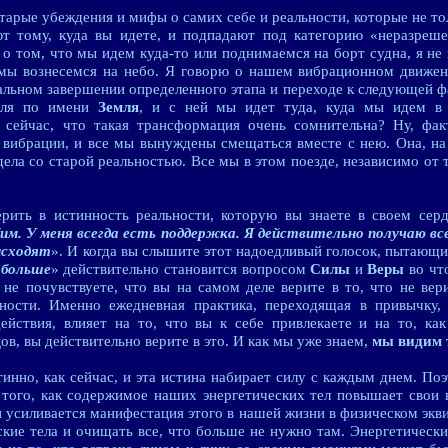
арые убеждения и мифы о самих себе и реальности, которые не тол
ют тому, куда вы идете, и подпадают под категорию «неразреше
 о том, что мы идем куда-то или поднимаемся на борт судна, я не 
 мы вознесемся на небо. Я говорю о нашем вибрационном движе
льном завершении определенного этапа и переходе к следующей ф
бля по имени
Земля
, и с ней мы идет туда, куда мы идем в 
я сейчас, что такая трансформация очень сомнительна? Ну, фак
 вибрации, и все мы вынуждены смещаться вместе с нею. Она, на
дела со старой реальностью. Все мы в этом поезде, независимо от т
рить в истинность реальности, которую вы знаете в своем сер
им. У меня всегда есть поддержка. Я действительно получаю в
исходят
». И когда вы слышите этот надоедливый голосок, пытающи
 больше
» действительно становится вопросом
Силы
и
Веры
во чт
е не почувствуете, что вы на самом деле верите в то, что не в
ности. Именно ежедневная практика, переходящая в привычку,
действия, влияет на то, что вы к себе привлекаете и на то, ка
цов, вы действительно верите в это. И как мы уже знаем,
мы видим т
тинно, как сейчас, и эта истина набирает силу с каждым днем. П
 того, как содержимое наших энергетических тел повышает свои
 усиливается манифестация этого в нашей жизни в физическом экв
ские тела и очищать все, что больше не нужно там. Энергетическ