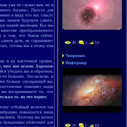
ько уже не служат вам, но и
нного багажа». Просто для
имею в виду, что нас спасут
нии, нашем будущем сдвиге,
азе нашей эволюции. Все мы
качестве преобразованного
т в том, что Земля сейчас
 самом деле, не спрашивает
84
3
5.0
ого, готовы мы к этому, или
Творение.
дце и на клеточном уровне,
Информер
се, что мне нужно. Хорошие
йся убедить вас в обратном,
о-то большее. Это нелегко, и
ерите больше смущающей вас
 постепенно изменяет ваши
к вы воспринимаете то, что
олько то, во что верим
.
оэтому отбойный молоток так
 вибрации, повышается наша
иваленте. Поэтому вы хотите
ие бульдозеры облегчают для
29
0
0.0