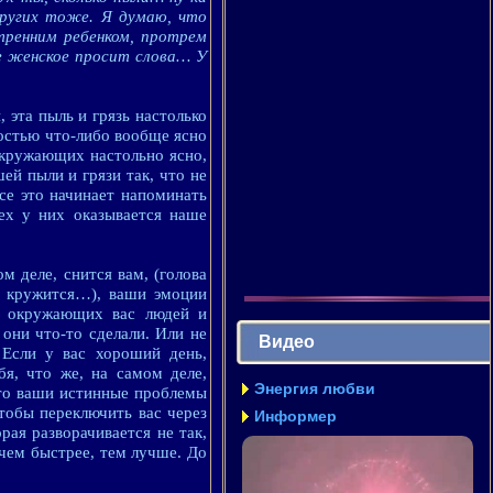
ругих тоже. Я думаю, что
тренним ребенком, протрем
ее женское просит слова… У
 эта пыль и грязь настолько
ностью что-либо вообще ясно
 окружающих настольно ясно,
ей пыли и грязи так, что не
се это начинает напоминать
ех у них оказывается наше
м деле, снится вам, (голова
о кружится…), ваши эмоции
а окружающих вас людей и
 они что-то сделали. Или не
Видео
 Если у вас хороший день,
бя, что же, на самом деле,
Энергия любви
что ваши истинные проблемы
чтобы переключить вас через
Информер
орая разворачивается не так,
 чем быстрее, тем лучше. До