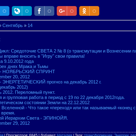
»
Сентябрь
»
14
:
- Цикл: Средоточие СВЕТА 2 № 8 (о трансмутации и Вознесении п
 вправе вносить в "Игру" свои правила!
 9.10.2012 года
рех днях Мрака и Тьмы
з" - НОЯБРЬСКИЙ СПРИНТ
mber 20, 2012
 - ЭНЕРГЕТИЧЕСКИЙ прогноз на декабрь 2012 г.
кабрь 2012)
ь 2012. Переломный пункт.
 и групповая работа в период с 19 по 22 декабря 2012года.
етическом состоянии Земли на 22.12.2012
Вселенной - Что такое «переход» или так называемый «конец све
 время.
ей Иерархии Света - ЭПИНОЙЯ.
mber 29, 2012
ев
|
Просмотров
: 6845 |
Добавил
:
Наталия
|
Теги
:
трансформации
,
Энергии
,
пе