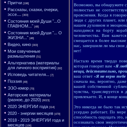
Притчи
[198]
Возможно, вы обнаружите ст
Рассказы, сказки, очерки,
полностью не соответству
эссе....
прояснения. Когда я говорю
[303]
люди с других планет, или
Состояния моей Души "...О
нашем духовном и эмоциона
ГЛАВНОМ..."
[48]
находимся на борту кора
Состояния моей Души "... О
человечества. Вам кажетс
ЖИЗНИ..."
[46]
смещается в более высокие
Видео, кино
нас, завершили ли мы свои 
[303]
нет!
Мои озвученные
размышления
[51]
Настало время твердо пове
Альтернатива (материалы
которая говорит вам «
Я люб
для личного восприятия)
[62]
вещи, действительно, про
Исповедь читателя...
[7]
ваш ответ «
Я не верю тебе
Поэзия
сначала вы, вероятно, даж
[49]
вашей собственной сублич
ЭЗО-юмор
[70]
чувства, транслируется в 
Авторские материалы
привлекаете. И, в конце кон
(разное, до 2020)
[6023]
2020 ЭНЕРГИИ года
Это никогда не было так ис
[114]
усердно работает. По мере
2020 - энергии месяцев
[479]
способность ощущать это, и
2018 - 2019 ЭНЕРГИИ года и
осознавать свои энергетиче
месяцев
[106]