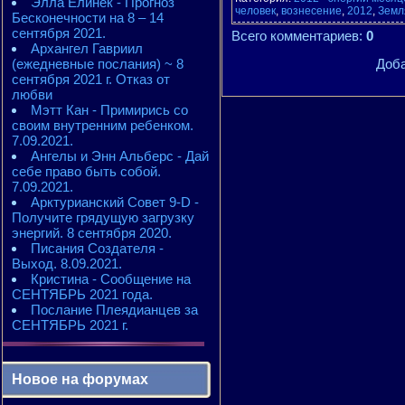
Элла Елинек - Прогноз
человек
,
вознесение
,
2012
,
Земл
Бесконечности на 8 – 14
сентября 2021.
Всего комментариев
:
0
Архангел Гавриил
(ежедневные послания) ~ 8
Доба
сентября 2021 г. Отказ от
любви
Мэтт Кан - Примирись со
своим внутренним ребенком.
7.09.2021.
Ангелы и Энн Альберс - Дай
себе право быть собой.
7.09.2021.
Арктурианский Совет 9-D -
Получите грядущую загрузку
энергий. 8 сентября 2020.
Писания Создателя -
Выход. 8.09.2021.
Кристина - Сообщение на
СЕНТЯБРЬ 2021 года.
Послание Плеядианцев за
СЕНТЯБРЬ 2021 г.
Новое на форумах