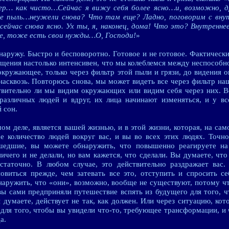
ер… как чисто…Сейчас я вижу себя более ясно…и, возможно, д
е пыль…неужели снова? Что там еще? Ладно, поговорим с вну
ейчас снова ясно. Ух ты, я, наконец, дома! Что это? Внутренн
 нее, тоже есть свои нужды…О, Господи!
»
 наружу. Быстро и бесповоротно. Готовое и не готовое. Фактически,
ищения настолько интенсивен, что мы колеблемся между неспособ
 окружающее, только через фильтр этой пыли и грязи, до видения
насквозь. Повторюсь снова, мы может видеть все через фильтр наш
вительно ли мы видим окружающих или видим себя через них. В
различных людей и вдруг, их лица начинают изменяться, и у вс
 сон.
мом деле, является вашей жизнью, и в этой жизни, которая, на само
е количество людей вокруг вас, и вы во всех этих людях. Точн
сшедшие, вы можете обнаружить, что повышенно реагируете н
ичего и не делали, но вам кажется, что сделали. Вы думаете, что
остаточно. В любом случае, это действительно раздражает вас.
овиться прежде, чем затевать все это, отступить и спросить се
аружить, что «они», возможно, вообще не существуют, потому 
 вы сами предприняли путешествие вспять из будущего для того, 
ы думаете, действует не так, как должен. Или через ситуацию, кот
о для того, чтобы вы увидели что-то, требующее трансформации, и
а.