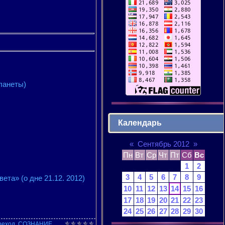
ланеты)
Календарь
«
Сентябрь 2012
»
Пн
Вт
Ср
Чт
Пт
Сб
Вс
1
2
3
4
5
6
7
8
9
та» (о дне 21.12. 2012)
10
11
12
13
14
15
16
17
18
19
20
21
22
23
24
25
26
27
28
29
30
реход
,
СОЗНАНИЕ
,