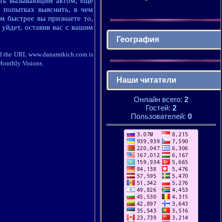
быть вызывающим актом, еще
 попытках выяснить, в чем
м быстрее вы признаете то,
 уйдет, оставив вас с вашим
География
, and the URL www.danamrkich.com is
Monthly Visions.
Наши читатели
Онлайн всего:
2
Гостей:
2
Пользователей:
0