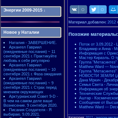
Энергии 2009-2015 ↓
Материал добавлен:
2012
Энергии 2009-2011 годы
2010 - энергии месяцев
Новое у Наталии
2010 - ЭНЕРГИИ года
Похожие материалы
2011 - энергии месяцев
Наталия - ЗАВЕРШЕНИЕ.
2011 - ЭНЕРГИИ года
Поток от 3.09.2012 
Архангел Гавриил
2012 - энергии месяцев
Владимир и Анна - Мы
(ежедневные послания) ~ 11
2012 - ЭНЕРГИИ года
Информация с Орикса
сентября 2021 г. Практикуйте
2013 - энергии месяцев
Мастер Кираэль. О т
любовь к себе регулярно
2013 - ЭНЕРГИИ года
Группа "Метасинте
Архангел Гавриил
2014 - энергии месяцев
Matthew Ward — Nove
(ежедневные послания) ~ 10
2014 - ЭНЕРГИИ года
Группа "Метасинтез"
сентября 2021 г. Фаза ожидания
2015 - энергии месяцев
НОВОСТИ ЗЕМЛИ (де
Архангел Гавриил
2015 - ЭНЕРГИИ года
Дана Мркич - Декабр
(ежедневные послания) ~ 9
Семья Света - Личная
сентября 2021 г. Страх перед
Информация об энерг
мнением окружающих
Технические Службы 
Арктурианский Совет 9-D -
Аштар - Космическое
В чем на самом деле ваше
Сообщение от Высш
Вознесение. 9 сентября 2020.
Matthew Ward — Dece
Писания Создателя - Я
выбираю. 9.09.2021.
Категория
:
2012 - энергии месяц