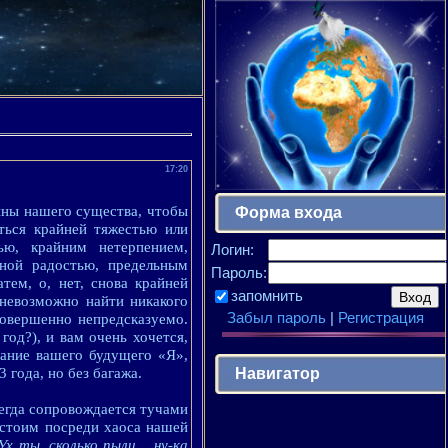
17:20
ины нашего существа, чтобы
Форма входа
ться крайней тяжестью или
ью, крайним нетерпением,
Логин:
ьной радостью, предельным
Пароль:
тем, о, нет, снова крайней
запомнить
 невозможно найти никакого
Забыл пароль
|
Регистрация
совершенно непредсказуемо.
од?), и вам очень хочется,
дание вашего будущего «Я»,
Навигатор
3 года, но без багажа.
сегда сопровождается тучами
 стоим посреди хаоса нашей
Ух ты, сколько пыли… ну-ка