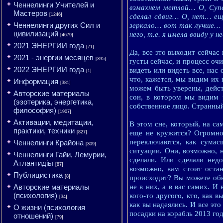
Ченнелинги Учителей и
взмахнем метлой… О, Суп
Мастеров
[1246]
сделал сдвиг… О, нет… ещ
Ченнелинги других Сил и
зеркало… вот так лучше… с
цивилизаций
него, т.е. я имела ввиду у
[4679]
2021 ЭНЕРГИИ года
[71]
Да, все это выходит сейчас
2021 - энергии месяцев
[395]
густы сейчас, и процесс оч
2022 ЭНЕРГИИ года
видеть или видеть все, нас
[1]
что, кажется, мы видим их 
Информация
[381]
можем быть уверены, дейст
Авторские материалы
сон, в котором мы видим 
(эзотерика, энергетика,
собственное лицо. Странный
философия)
[1907]
Активации, медитации,
В этом сне, который, на са
практики, техники
еще не кружится? Огромно
[827]
переключаются, как сума
Ченнелинги Крайона
[309]
ситуации. Они, возможно, н
Ченнелинги Гайи, Лемурии,
сделали. Или сделали нед
Атлантидіы
[87]
возможно, вам стоит остан
Публицистика
[8]
происходит? Вы можете обн
Авторские материалы
не в них, а в вас самих. И
(психология)
кого-то другого, кто, как в
[34]
как вы надеялись. И все эт
О жизни (психология
посадки на корабль 2013 год
отношений)
[79]