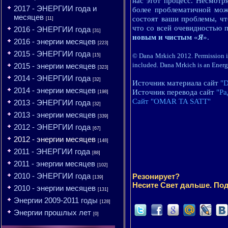
нас этот процесс. Несмотр
2017 - ЭНЕРГИИ года и
более проблематичной мож
месяцев
состоят ваши проблемы, чт
[11]
что со всей очевидностью п
2016 - ЭНЕРГИИ года
[31]
новым и чистым
«
Я
».
2016 - энергии месяцев
[223]
2015 - ЭНЕРГИИ года
© Dana Mrkich 2012. Permission is 
[15]
included. Dana Mrkich is an Energy
2015 - энергии месяцев
[323]
2014 - ЭНЕРГИИ года
[32]
Источник материала сайт
"D
2014 - энергии месяцев
Источник перевода сайт
"Ра
[198]
Сайт "OMAR TA SATT"
2013 - ЭНЕРГИИ года
[32]
2013 - энергии месяцев
[339]
2012 - ЭНЕРГИИ года
[67]
2012 - энергии месяцев
[148]
2011 - ЭНЕРГИИ года
[88]
2011 - энергии месяцев
[102]
2010 - ЭНЕРГИИ года
Резонирует?
[139]
Несите Свет дальше. Под
2010 - энергии месяцев
[131]
Энергии 2009-2011 годы
[128]
Энергии прошлых лет
[0]