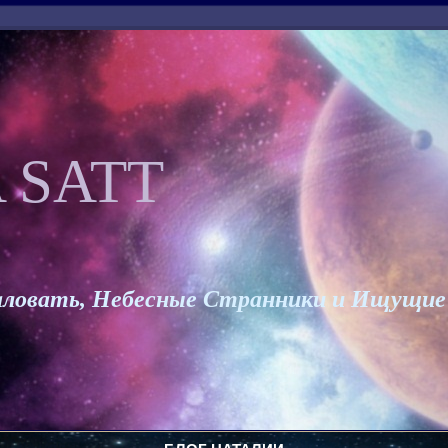
 SATT
ловать, Небесные Странники и Ищущие