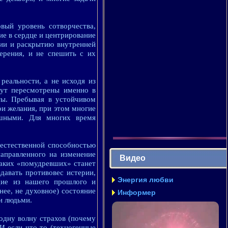
вый уровень сотворчества,
ие в сердце и центрирование
ии и раскрытию внутренней
ерения, и не спешить с их
реальности, а не исходя из
дут пересмотрены именно в
ты. Пребывая в устойчивом
ои желания, при этом многие
ешными. Для многих время
естественной способностью
направленного на изменение
Видео
таких «помудревших» станет
давать противовес истерии,
Энергия любви
щие из нашего прошлого и
ее, не духовное) состояние
Информер
и людьми.
одну волну страхов (почему
И если что-то (техногенные