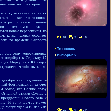
«человеческого фактора».
 и его движение становится
ться и искать что-то новое.
ия и расширенное сознание
кивая в нужном направлении
аются новые перспективы, из
м, когда человек осознает
84
3
5.0
алеко во времени. Скорость
Творение.
вет еще одну корректировку
Информер
рая подойдет к Стрельцу 17
озиция Меркурия к Юпитеру,
 «тряхнет», чтобы мы могли
 декабрьских тенденций –
ьный фон повысится за счет
м более, что Солнце сразу
е Огненной стихии Солнца с
 преддверии Нового года и
ние. И то, и другое может
дца могут удержать нас «на
29
0
0.0