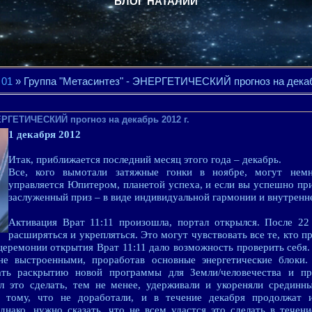
БЛОГ НАТАЛИИ
01
» Группа "Метасинтез" - ЭНЕРГЕТИЧЕСКИЙ прогноз на декабр
ЕРГЕТИЧЕСКИЙ прогноз на декабрь 2012 г.
1 декабря 2012
Итак, приближается последний месяц этого года – декабрь.
Все, кого вымотали затяжные гонки в ноябре, могут немн
управляется Юпитером, планетой успеха, и если вы успешно пр
заслуженный приз – в виде индивидуальной гармонии и внутренне
Активация Врат 11:11 произошла, портал открылся. После 22
расширяться и укрепляться. Это могут чувствовать все те, кто п
 церемонии открытия Врат 11:11 дало возможность проверить себ
не выстроенными, проработав основные энергетические блоки.
вать раскрытию новой программы для Земли/человечества и пр
ел это сделать, тем не менее, удерживали и укореняли срединн
к тому, что не доработали, и в течение декабря продолжат 
нако, нужно сказать, что не всем удастся это сделать в течени