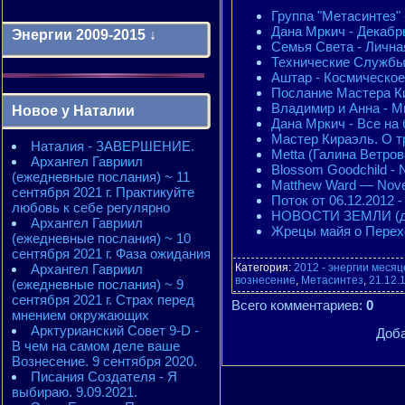
Группа "Метасинте
Дана Мркич - Декабр
Энергии 2009-2015 ↓
Семья Света - Личная
Технические Службы 
Аштар - Космическое
Энергии 2009-2011 годы
Послание Мастера К
2010 - энергии месяцев
Владимир и Анна - Мы
Новое у Наталии
2010 - ЭНЕРГИИ года
Дана Мркич - Все на 
2011 - энергии месяцев
Мастер Кираэль. О т
Наталия - ЗАВЕРШЕНИЕ.
2011 - ЭНЕРГИИ года
Metta (Галина Ветров
Архангел Гавриил
2012 - энергии месяцев
Blossom Goodchild - 
(ежедневные послания) ~ 11
2012 - ЭНЕРГИИ года
Matthew Ward — Nove
сентября 2021 г. Практикуйте
2013 - энергии месяцев
Поток от 06.12.2012 
любовь к себе регулярно
2013 - ЭНЕРГИИ года
НОВОСТИ ЗЕМЛИ (де
Архангел Гавриил
2014 - энергии месяцев
Жрецы майя о Перех
(ежедневные послания) ~ 10
2014 - ЭНЕРГИИ года
сентября 2021 г. Фаза ожидания
2015 - энергии месяцев
Архангел Гавриил
2015 - ЭНЕРГИИ года
Категория
:
2012 - энергии месяц
вознесение
,
Метасинтез
,
21.12.
(ежедневные послания) ~ 9
сентября 2021 г. Страх перед
Всего комментариев
:
0
мнением окружающих
Арктурианский Совет 9-D -
Доба
В чем на самом деле ваше
Вознесение. 9 сентября 2020.
Писания Создателя - Я
выбираю. 9.09.2021.