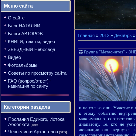
Меню сайта
О сайте
Блог НАТАЛИИ
Блоги АВТОРОВ
Главная
»
2012
»
Декабрь
»
КНИГИ, тексты, видео
ЗВЕЗДНЫЙ Небосвод
Группа "Метасинтез" - ЭН
Видео
Фотоальбомы
Советы по просмотру сайта
FAQ (вопрос/ответ)+
навигация по сайту
Категории раздела
и не только они. Участие в
к этому событию внутрен
максимально соответство
Послания Единого, Истока,
Абсолюта
диапазону. Те, кто не усп
[1019]
активации они вернутся 
Ченнелинги Архангелов
[3177]
самосовершенствованию. Од