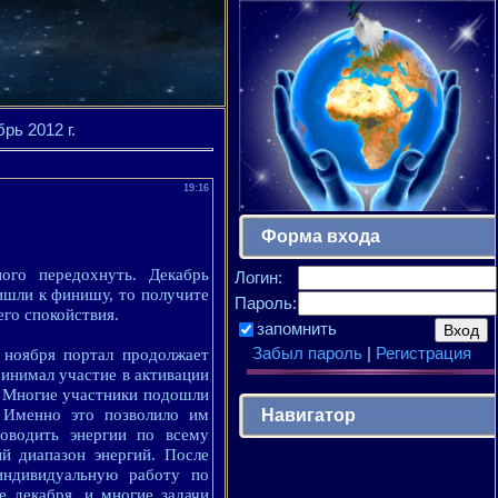
ь 2012 г.
19:16
Форма входа
ого передохнуть. Декабрь
Логин:
ишли к финишу, то получите
Пароль:
го спокойствия.
запомнить
Забыл пароль
|
Регистрация
 ноября портал продолжает
ринимал участие в активации
я. Многие участники подошли
Навигатор
 Именно это позволило им
оводить энергии по всему
ый диапазон энергий. После
индивидуальную работу по
е декабря, и многие задачи