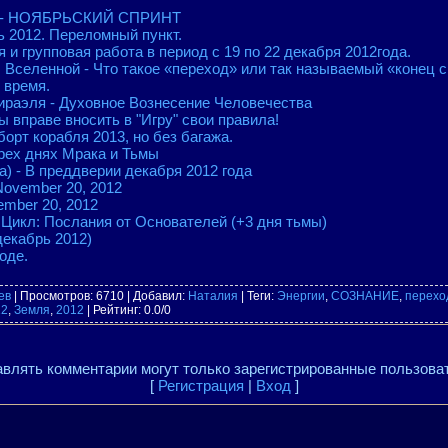
з" - НОЯБРЬСКИЙ СПРИНТ
ь 2012. Переломный пункт.
 и групповая работа в период с 19 по 22 декабря 2012года.
Вселенной - Что такое «переход» или так называемый «конец све
 время.
ираэля - Духовное Вознесение Человечества
 вправе вносить в "Игру" свои правила!
борт корабля 2013, но без багажа.
рех днях Мрака и Тьмы
а) - В преддверии декабря 2012 года
November 20, 2012
mber 20, 2012
- Цикл: Послания от Основателей (+3 дня тьмы)
кабрь 2012)
оде.
ев
|
Просмотров
: 6710 |
Добавил
:
Наталия
|
Теги
:
Энергии
,
СОЗНАНИЕ
,
перехо
12
,
Земля
,
2012
|
Рейтинг
:
0.0
/
0
влять комментарии могут только зарегистрированные пользова
[
Регистрация
|
Вход
]