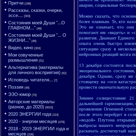
Притчи
[198]
аварии, социальные беспоря
Рассказы, сказки, очерки,
эссе....
Можно сказать, что основн
[303]
более плавным. Те, кто нах
Состояния моей Души "...О
Это не означает, что они
ГЛАВНОМ..."
[48]
помогают им «видеть» и «с
Состояния моей Души "... О
развития. Диамант Единого 
ЖИЗНИ..."
[46]
опыта очень быстро извле
Видео, кино
ситуацию сразу в нескольк
[303]
нейронных реакций мозга п
Мои озвученные
размышления
[51]
13 декабря состоится посл
Альтернатива (материалы
эмоционального состояния,
для личного восприятия)
[62]
декабря. Однако, сразу же
Исповедь читателя...
[7]
стоящему на «оси катастро
Поэзия
провести окончательную рас
[49]
ЭЗО-юмор
[70]
Зимнее солнцестояние 21
Авторские материалы
дальнейшей гармонизации, 
(разное, до 2020)
[6023]
проявления Огненной стих
2020 ЭНЕРГИИ года
после этого перейдет в со
[114]
«водой» Плутона открывае
2020 - энергии месяцев
[479]
выбросы нашего непрорабо
2018 - 2019 ЭНЕРГИИ года и
раскачать достигнутый нам
месяцев
[106]