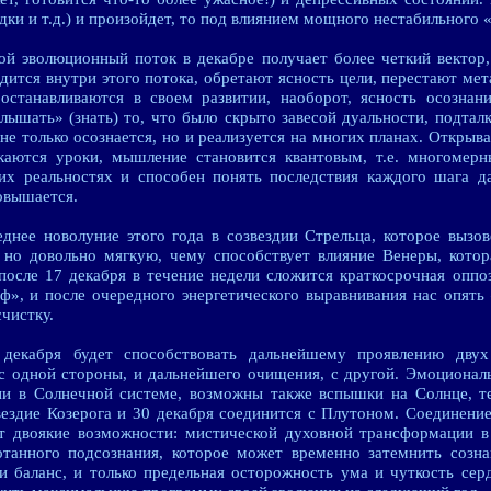
дки и т.д.) и произойдет, то под влиянием мощного нестабильного 
ой эволюционный поток в декабре получает более четкий вектор,
одится внутри этого потока, обретают ясность цели, перестают мета
 останавливаются в своем развитии, наоборот, ясность осознан
лышать» (знать) то, что было скрыто завесой дуальности, подтал
не только осознается, но и реализуется на многих планах. Открыв
каются уроки, мышление становится квантовым, т.е. многомерны
их реальностях и способен понять последствия каждого шага д
овышается.
еднее новолуние этого года в созвездии Стрельца, которое вызо
 но довольно мягкую, чему способствует влияние Венеры, кото
 после 17 декабря в течение недели сложится краткосрочная опп
ф», и после очередного энергетического выравнивания нас опять
чистку.
 декабря будет способствовать дальнейшему проявлению двух
с одной стороны, и дальнейшего очищения, с другой. Эмоционал
ии в Солнечной системе, возможны также вспышки на Солнце, те
звездие Козерога и 30 декабря соединится с Плутоном. Соединени
т двоякие возможности: мистической духовной трансформации в
танного подсознания, которое может временно затемнить созна
и баланс, и только предельная осторожность ума и чуткость сер