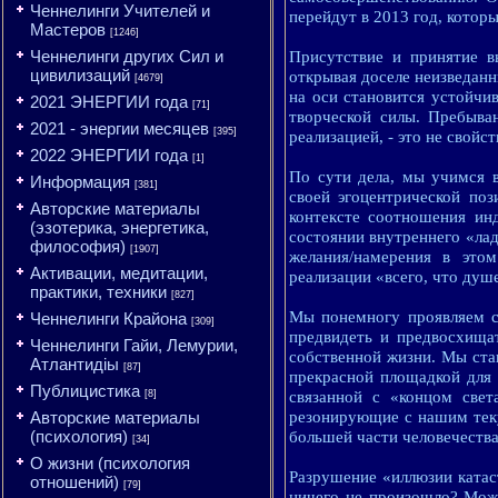
Ченнелинги Учителей и
перейдут в 2013 год, которы
Мастеров
[1246]
Ченнелинги других Сил и
Присутствие и принятие в
цивилизаций
открывая доселе неизведанн
[4679]
на оси становится устойч
2021 ЭНЕРГИИ года
[71]
творческой силы. Пребыва
2021 - энергии месяцев
[395]
реализацией, - это не свой
2022 ЭНЕРГИИ года
[1]
По сути дела, мы учимся в
Информация
[381]
своей эгоцентрической по
Авторские материалы
контексте соотношения ин
(эзотерика, энергетика,
состоянии внутреннего «лад
философия)
[1907]
желания/намерения в это
Активации, медитации,
реализации «всего, что душ
практики, техники
[827]
Мы понемногу проявляем с
Ченнелинги Крайона
[309]
предвидеть и предвосхищат
Ченнелинги Гайи, Лемурии,
собственной жизни. Мы ста
Атлантидіы
[87]
прекрасной площадкой для 
Публицистика
[8]
связанной с «концом све
Авторские материалы
резонирующие с нашим теку
(психология)
большей части человечеств
[34]
О жизни (психология
Разрушение «иллюзии катас
отношений)
[79]
ничего не произошло? Може