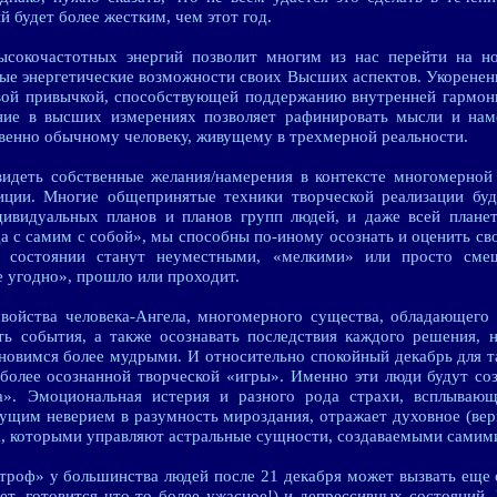
й будет более жестким, чем этот год.
ысокочастотных энергий позволит многим из нас перейти на но
ые энергетические возможности своих Высших аспектов. Укоренен
ивой привычкой, способствующей поддержанию внутренней гармон
ние в высших измерениях позволяет рафинировать мысли и нам
ственно обычному человеку, живущему в трехмерной реальности.
идеть собственные желания/намерения в контексте многомерной 
зиции. Многие общепринятые техники творческой реализации бу
дивидуальных планов и планов групп людей, и даже всей плане
а с самим с собой», мы способны по-иному осознать и оценить св
м состоянии станут неуместными, «мелкими» или просто см
е угодно», прошло или проходит.
войства человека-Ангела, многомерного существа, обладающего 
ь события, а также осознавать последствия каждого решения, 
новимся более мудрыми. И относительно спокойный декабрь для 
более осознанной творческой «игры». Именно эти люди будут соз
та». Эмоциональная истерия и разного рода страхи, всплываю
щим неверием в разумность мироздания, отражает духовное (верн
а, которыми управляют астральные сущности, создаваемыми самим
троф» у большинства людей после 21 декабря может вызвать еще 
т, готовится что-то более ужасное!) и депрессивных состояний. 