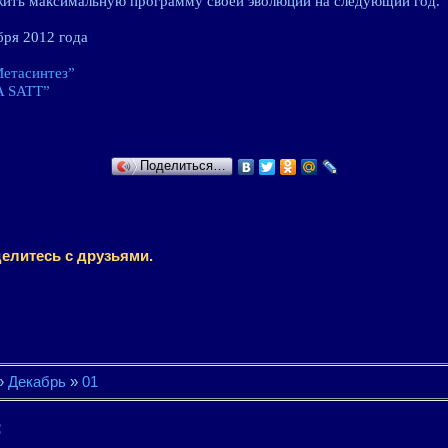
ожить максимальную программу своей эволюции на следующий год.
бря 2012 года
етасинтез”
A SATT”
Поделиться…
елитесь с друзьями.
»
Декабрь
»
01
: