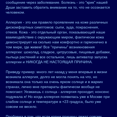
сообщение через заболевание. Болезнь - это "крик" нашей
Души заставить обратить внимание на то, что не осознается
человеком.
Аллергия - это как правило проявление на коже различных
дискомфортных симптомов: сыпи, зуда, покраснения,
отеков. Кожа - это отдельный орган, показывающий наше
взаимодействие с окружающим миром, фактически кожа
демонстрирует на сколько нам комфортно и гармонично в
том мире, где живем! Все "причины" возникновения
аллергии: шоколад, сладкое, цитрусовые, пищевые добавки,
пыльца растений и все остальное, лишь активатор запуска
аллергии и НИКОГДА НЕ НАСТОЯЩАЯ ПРИЧИНА.
Приведу пример: много лет назад у меня впервые в жизни
возникла аллергия, долго не могла понять на что, но
возникала она только на очень ярком солнце и в жарких
странах, лично мне препараты фактически вообще не
помогают. Уезжаешь с солнца - аллергия проходит, нонсенс
подумала я! Но когда аллергия появилась уже в Москве при
слабом солнце и температуре в +23 градуса, было уже
совсем не весело.
Проблема в том, что если корни причины лежат совсем