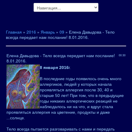
Главная
»
2016
»
Январь
»
09
» Елена Давыдова - Тело
всегда передает нам послание! 8.01.2016.
Елена Давыдова - Тело всегда передает нам послание!
00:30
8.01.2016.
8 января 2016
г.
В последние годы появилось очень много
аллергиков, людей у которых начала
проявляться аллергия после 30, 40 и
старше 50 лет! При том, что в предыдущие
годы никаких аллергических реакций не
наблюдалось ни на что, и вдруг стала
проявляться аллергия на цветение, продукты и даже
...солнце.
Тело всегда пытается разговаривать с нами и передать