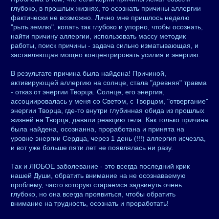
глубоко, в прошлых жизнях, то осознать причины аллергии
фактически не возможно. Лично мне пришлось неделю
"рыть землю", копать так глубоко и упорно, чтобы осознать,
найти причину аллергии, использовать массу методик
работы, поиск причины - задача сильно изматывающая, и
заставляющая мощно концентрировать усилия и энергию.
В результате причина была найдена! Причиной,
активирующей аллергию на солнце, стала "древняя" травма
- отказ от энергии Творца. Солнце, его энергия,
ассоциировалась у меня со Светом, с Творцом, "отвергание"
энергии Творца, где-то внутри глубинная обида из прошлых
жизней на Творца, давали реакцию тела. Как только причина
была найдена, осознанна, проработана и принята на
уровне энергии Сердца, через 1 день (!!!) аллергия исчезла,
и вот уже больше пяти лет не появлялась ни разу.
Так и ЛЮБОЕ заболевание - это всегда последний крик
нашей Души, обратить внимание на не осознаваемую
проблему, часто которую стараемся задвинуть очень
глубоко, но она всегда проявиться, чтобы обратить
внимание на трудность, осознать и проработать!