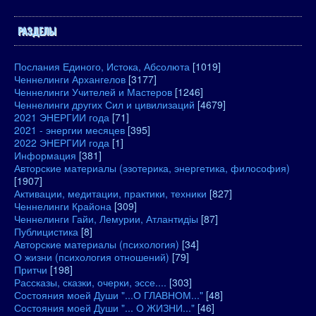
РАЗДЕЛЫ
Послания Единого, Истока, Абсолюта
[1019]
Ченнелинги Архангелов
[3177]
Ченнелинги Учителей и Мастеров
[1246]
Ченнелинги других Сил и цивилизаций
[4679]
2021 ЭНЕРГИИ года
[71]
2021 - энергии месяцев
[395]
2022 ЭНЕРГИИ года
[1]
Информация
[381]
Авторские материалы (эзотерика, энергетика, философия)
[1907]
Активации, медитации, практики, техники
[827]
Ченнелинги Крайона
[309]
Ченнелинги Гайи, Лемурии, Атлантидіы
[87]
Публицистика
[8]
Авторские материалы (психология)
[34]
О жизни (психология отношений)
[79]
Притчи
[198]
Рассказы, сказки, очерки, эссе....
[303]
Состояния моей Души "...О ГЛАВНОМ..."
[48]
Состояния моей Души "... О ЖИЗНИ..."
[46]