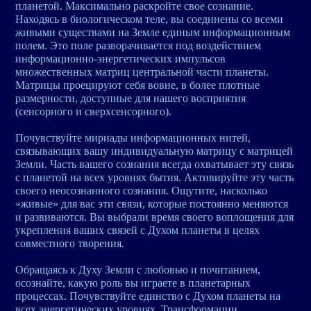
планетой. Максимально раскройте свое сознание.
Находясь в биологическом теле, вы соединены со всеми
живыми существами на Земле единым информационным
полем. Это поле разворачивается под воздействием
информационно-энергетических импульсов
множественных матриц центральной части планеты.
Матрицы проецируют себя вовне, в более плотные
размерности, доступные для нашего восприятия
(сенсорного и сверхсенсорного).
Почувствуйте мириады информационных нитей,
связывающих вашу индивидуальную матрицу с матрицей
Земли. Часть вашего сознания всегда охватывает эту связь
с планетой на всех уровнях бытия. Активируйте эту часть
своего неосознанного сознания. Ощутите, насколько
«живые» для вас эти связи, которые постоянно меняются
и развиваются. Вы выбрали время своего воплощения для
укрепления ваших связей с Духом планеты в целях
совместного творения.
Обращаясь к Духу Земли с любовью и почитанием,
осознайте, какую роль вы играете в планетарных
процессах. Почувствуйте единство с Духом планеты на
всех энергетических уровнях. Трансформации,