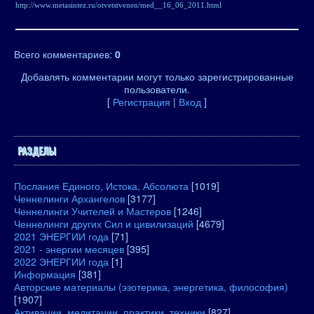
http://www.metasintez.ru/otvetstvenen/med__16_06_2011.html
Всего комментариев
:
0
Добавлять комментарии могут только зарегистрированные
пользователи.
[
Регистрация
|
Вход
]
РАЗДЕЛЫ
Послания Единого, Истока, Абсолюта
[1019]
Ченнелинги Архангелов
[3177]
Ченнелинги Учителей и Мастеров
[1246]
Ченнелинги других Сил и цивилизаций
[4679]
2021 ЭНЕРГИИ года
[71]
2021 - энергии месяцев
[395]
2022 ЭНЕРГИИ года
[1]
Информация
[381]
Авторские материалы (эзотерика, энергетика, философия)
[1907]
Активации, медитации, практики, техники
[827]