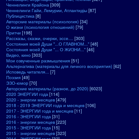
Ченнелинги Крайона
[309]
Ченнелинги Гайи, Лемурии, Атлантидіы
[87]
Публицистика
[8]
Авторские материалы (психология)
[34]
О жизни (психология отношений)
[79]
Притчи
[198]
Рассказы, сказки, очерки, эссе....
[303]
Состояния моей Души "...О ГЛАВНОМ..."
[48]
Состояния моей Души "... О ЖИЗНИ..."
[46]
Видео, кино
[303]
Мои озвученные размышления
[51]
Альтернатива (материалы для личного восприятия)
[62]
Исповедь читателя...
[7]
Поэзия
[49]
ЭЗО-юмор
[70]
Авторские материалы (разное, до 2020)
[6023]
2020 ЭНЕРГИИ года
[114]
2020 - энергии месяцев
[479]
2018 - 2019 ЭНЕРГИИ года и месяцев
[106]
2017 - ЭНЕРГИИ года и месяцев
[11]
2016 - ЭНЕРГИИ года
[31]
2016 - энергии месяцев
[223]
2015 - ЭНЕРГИИ года
[15]
2015 - энергии месяцев
[323]
2014 - ЭНЕРГИИ года
[32]