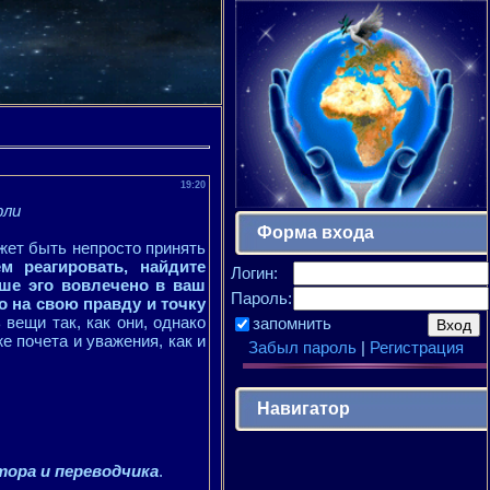
19:20
рли
Форма входа
ожет быть непросто принять
м реагировать, найдите
Логин:
аше эго вовлечено в ваш
Пароль:
о на свою правду и точку
 вещи так, как они, однако
запомнить
е почета и уважения, как и
Забыл пароль
|
Регистрация
Навигатор
тора и переводчика
.