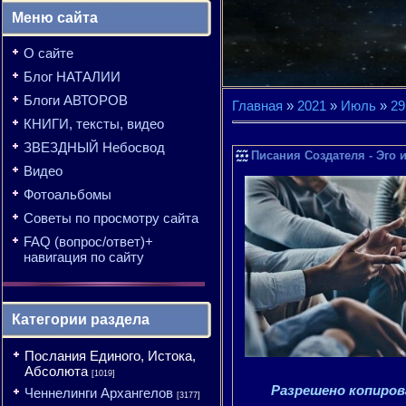
Меню сайта
О сайте
Блог НАТАЛИИ
Блоги АВТОРОВ
Главная
»
2021
»
Июль
»
29
КНИГИ, тексты, видео
ЗВЕЗДНЫЙ Небосвод
Писания Создателя - Эго и
Видео
Фотоальбомы
Советы по просмотру сайта
FAQ (вопрос/ответ)+
навигация по сайту
Категории раздела
Послания Единого, Истока,
Абсолюта
[1019]
Разрешено копирова
Ченнелинги Архангелов
[3177]