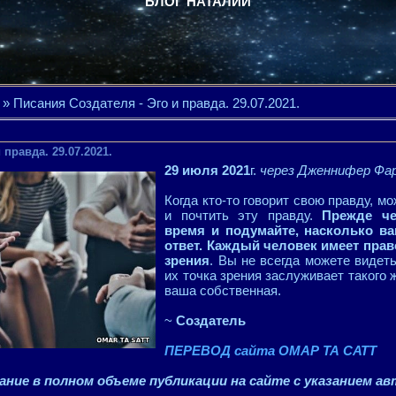
БЛОГ НАТАЛИИ
» Писания Создателя - Эго и правда. 29.07.2021.
 правда. 29.07.2021.
29 июля 2021
г.
через Дженнифер Фа
Когда кто-то говорит свою правду, м
и почтить эту правду.
Прежде че
время и подумайте, насколько в
ответ. Каждый человек имеет прав
зрения
. Вы не всегда можете видеть
их точка зрения заслуживает такого ж
ваша собственная.
~
Создатель
ПЕРЕВОД сайта ОМАР ТА САТТ
ние в полном объеме публикации на сайте с указанием ав