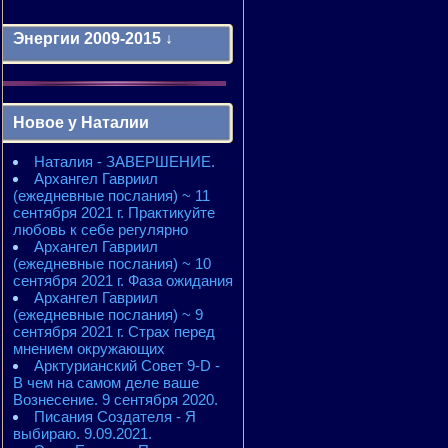
Энергии 2009-2015 ↓
Энергии 2009-2011 годы
2010 - энергии месяцев
Новое у Наталии
2010 - ЭНЕРГИИ года
2011 - энергии месяцев
Наталия - ЗАВЕРШЕНИЕ.
2011 - ЭНЕРГИИ года
Архангел Гавриил
2012 - энергии месяцев
(ежедневные послания) ~ 11
2012 - ЭНЕРГИИ года
сентября 2021 г. Практикуйте
2013 - энергии месяцев
любовь к себе регулярно
2013 - ЭНЕРГИИ года
Архангел Гавриил
2014 - энергии месяцев
(ежедневные послания) ~ 10
2014 - ЭНЕРГИИ года
сентября 2021 г. Фаза ожидания
2015 - энергии месяцев
Архангел Гавриил
2015 - ЭНЕРГИИ года
(ежедневные послания) ~ 9
сентября 2021 г. Страх перед
мнением окружающих
Арктурианский Совет 9-D -
В чем на самом деле ваше
Вознесение. 9 сентября 2020.
Писания Создателя - Я
выбираю. 9.09.2021.