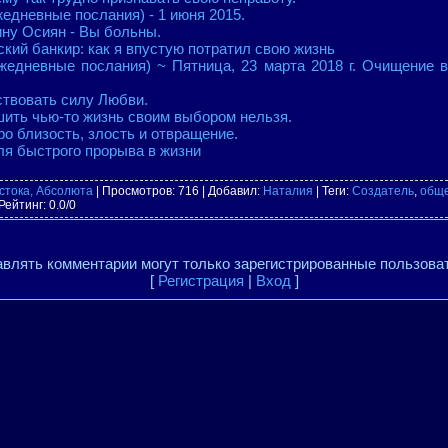
жедневные послания) - 1 июня 2015.
ну Осиян - Вы больны.
ский банкир: как я впустую потратил свою жизнь
жедневные послания) ~ Пятница, 23 марта 2018 г. Очищение 
ствовать силу Любви.
шить чью-то жизнь своим выбором нельзя.
ро близость, злость и отвращение.
ля быстрого прорыва в жизни
стока, Абсолюта
|
Просмотров
: 716 |
Добавил
:
Наталия
|
Теги
:
Создатель
,
общ
Рейтинг
:
0.0
/
0
влять комментарии могут только зарегистрированные пользова
[
Регистрация
|
Вход
]