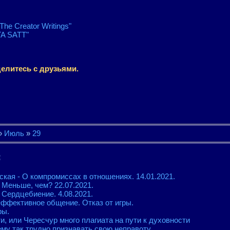
"The Creator Writings"
A SATT"
елитесь с друзьями.
»
Июль
»
29
:
кая - О компромиссах в отношениях. 14.01.2021.
 Меньше, чем? 22.07.2021.
 Сердцебиение. 4.08.2021.
Эффективное общение. Отказ от игры.
ры.
, или Чересчур много плагиата на пути к духовности
му так трудно признавать свою неправоту.