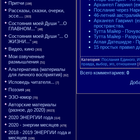
Притчи
Архангел Гавриил (е
[198]
Послание через Нари
Рассказы, сказки, очерки,
46-летний австралий
эссе....
[303]
Архангел Гавриил (е
Состояния моей Души "...О
пространства.
ГЛАВНОМ..."
[48]
Тутта Майер - Почув
Состояния моей Души "... О
Тутта Майер - Разру
ЖИЗНИ..."
Аглая Датешидзе - П
[46]
15 простых правил д
Видео, кино
[303]
Мои озвученные
Категория
:
Послания Единого, И
размышления
[51]
правда
,
выбор
,
эго
,
отношения
|
Альтернатива (материалы
Всего комментариев
:
0
для личного восприятия)
[62]
Исповедь читателя...
Доба
[7]
Поэзия
[49]
ЭЗО-юмор
[70]
Авторские материалы
(разное, до 2020)
[6023]
2020 ЭНЕРГИИ года
[114]
2020 - энергии месяцев
[479]
2018 - 2019 ЭНЕРГИИ года и
месяцев
[106]