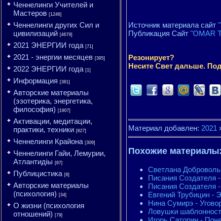
Ченнелинги Учителей и
Мастеров
[1246]
Ченнелинги других Сил и
Источник материала сайт
цивилизаций
Публикация Сайт
"OMAR T
[4679]
2021 ЭНЕРГИИ года
[71]
2021 - энергии месяцев
Резонирует?
[395]
Несите Свет дальше. Под
2022 ЭНЕРГИИ года
[1]
Информация
[381]
Авторские материалы
(эзотерика, энергетика,
философия)
[1907]
Активации, медитации,
Материал добавлен:
2021
практики, техники
[827]
Ченнелинги Крайона
[309]
Похожие материалы
Ченнелинги Гайи, Лемурии,
Атлантидіы
[87]
Светлана Добровольс
Публицистика
[8]
Писания Создателя -
Авторские материалы
Писания Создателя -
(психология)
Евгений Трубицин - 
[34]
Нина Сумирэ - Угово
О жизни (психология
Ловушки шаблонности
отношений)
[79]
Игорь Саторин - Поче