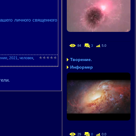
вашего личного священного
84
3
5.0
ение
,
2021
,
человек
,
Творение.
Информер
тели.
29
0
0.0