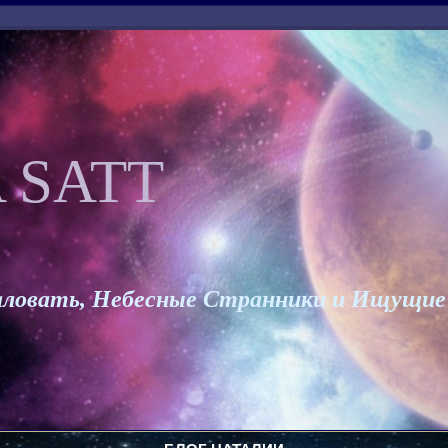
 SATT
ловать, Небесные Странники и Ищущие