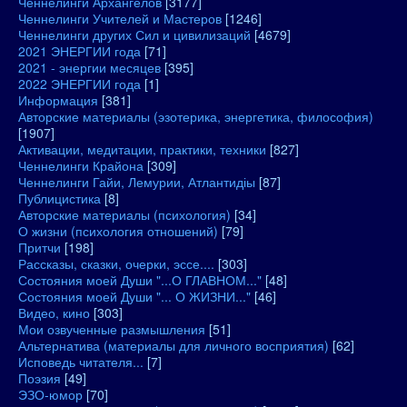
Ченнелинги Архангелов
[3177]
Ченнелинги Учителей и Мастеров
[1246]
Ченнелинги других Сил и цивилизаций
[4679]
2021 ЭНЕРГИИ года
[71]
2021 - энергии месяцев
[395]
2022 ЭНЕРГИИ года
[1]
Информация
[381]
Авторские материалы (эзотерика, энергетика, философия)
[1907]
Активации, медитации, практики, техники
[827]
Ченнелинги Крайона
[309]
Ченнелинги Гайи, Лемурии, Атлантидіы
[87]
Публицистика
[8]
Авторские материалы (психология)
[34]
О жизни (психология отношений)
[79]
Притчи
[198]
Рассказы, сказки, очерки, эссе....
[303]
Состояния моей Души "...О ГЛАВНОМ..."
[48]
Состояния моей Души "... О ЖИЗНИ..."
[46]
Видео, кино
[303]
Мои озвученные размышления
[51]
Альтернатива (материалы для личного восприятия)
[62]
Исповедь читателя...
[7]
Поэзия
[49]
ЭЗО-юмор
[70]