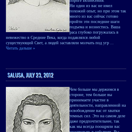
пороге Вознесения.
Ни один из вас не имел
похожий опыт, но при этом так
много из вас сейчас готово
пройти эти последние шаги
подъема и вознестись. Ваша
раса глубоко погружалась в
невежество в Средние Века, когда подавлялся любой
существующий Свет, а людей заставляли молчать под угр
...
Читать дальше »
SALUSA, JULY 23, 2012
Чем больше мы держимся в
стороне, тем больше вы
принимаете участие в
деятельности, направленной на
освобождение вас от хватки
темных сил. Это на самом деле
даже предпочтительнее, так
как мы всегда поощряли вас
участвовать в событиях. Вы