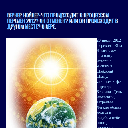
ВЕРНЕР НОЙНЕР-ЧТО ПРОИСХОДИТ С ПРОЦЕССОМ
ПЕРЕМЕН 2012? ОН ОТМЕНЁН? ИЛИ ОН ПРОИСХОДИТ В
ДРУГОМ МЕСТЕ? О ВЕРЕ.
20 июля 2012
Перевод - Rina
Я расскажу
вам одну
историю.
Я сижу в
Chekpoint
Charly,
уличном кафе
в центре
Берлина. День
июльский,
ветреный.
Лёгкие облака
мчатся в
голубом небе,
иногда
пропуская