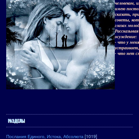
человеком,
имею посто
сказать, пр
советы, ко
глазах моло
Рассказывая
осуждение:
- что у мен
устраивает,
- что нет 
РАЗДЕЛЫ
Послания Единого, Истока, Абсолюта
[1019]