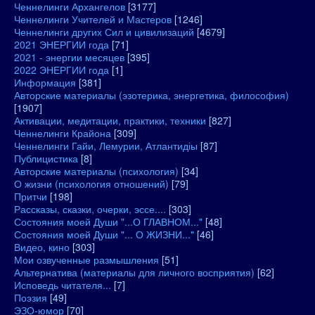
Ченнелинги Архангелов
[3177]
Ченнелинги Учителей и Мастеров
[1246]
Ченнелинги других Сил и цивилизаций
[4679]
2021 ЭНЕРГИИ года
[71]
2021 - энергии месяцев
[395]
2022 ЭНЕРГИИ года
[1]
Информация
[381]
Авторские материалы (эзотерика, энергетика, философия)
[1907]
Активации, медитации, практики, техники
[827]
Ченнелинги Крайона
[309]
Ченнелинги Гайи, Лемурии, Атлантидіы
[87]
Публицистика
[8]
Авторские материалы (психология)
[34]
О жизни (психология отношений)
[79]
Притчи
[198]
Рассказы, сказки, очерки, эссе....
[303]
Состояния моей Души "...О ГЛАВНОМ..."
[48]
Состояния моей Души "... О ЖИЗНИ..."
[46]
Видео, кино
[303]
Мои озвученные размышления
[51]
Альтернатива (материалы для личного восприятия)
[62]
Исповедь читателя...
[7]
Поэзия
[49]
ЭЗО-юмор
[70]