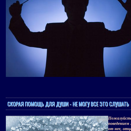
СКОРАЯ ПОМОЩЬ ДЛЯ ДУШИ - НЕ МОГУ ВСЕ ЭТО СЛУШАТЬ
Пожалуйста,
поведением 
от нее, отц