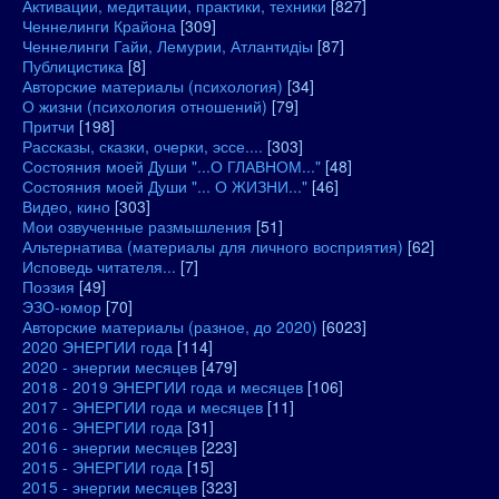
Активации, медитации, практики, техники
[827]
Ченнелинги Крайона
[309]
Ченнелинги Гайи, Лемурии, Атлантидіы
[87]
Публицистика
[8]
Авторские материалы (психология)
[34]
О жизни (психология отношений)
[79]
Притчи
[198]
Рассказы, сказки, очерки, эссе....
[303]
Состояния моей Души "...О ГЛАВНОМ..."
[48]
Состояния моей Души "... О ЖИЗНИ..."
[46]
Видео, кино
[303]
Мои озвученные размышления
[51]
Альтернатива (материалы для личного восприятия)
[62]
Исповедь читателя...
[7]
Поэзия
[49]
ЭЗО-юмор
[70]
Авторские материалы (разное, до 2020)
[6023]
2020 ЭНЕРГИИ года
[114]
2020 - энергии месяцев
[479]
2018 - 2019 ЭНЕРГИИ года и месяцев
[106]
2017 - ЭНЕРГИИ года и месяцев
[11]
2016 - ЭНЕРГИИ года
[31]
2016 - энергии месяцев
[223]
2015 - ЭНЕРГИИ года
[15]
2015 - энергии месяцев
[323]