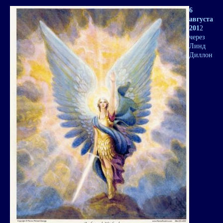
6
августа
201
2
через
Линд
Диллон