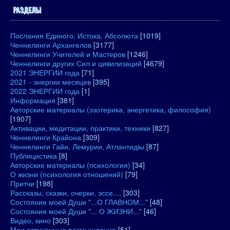
РАЗДЕЛЫ
Послания Единого, Истока, Абсолюта
[1019]
Ченнелинги Архангелов
[3177]
Ченнелинги Учителей и Мастеров
[1246]
Ченнелинги других Сил и цивилизаций
[4679]
2021 ЭНЕРГИИ года
[71]
2021 - энергии месяцев
[395]
2022 ЭНЕРГИИ года
[1]
Информация
[381]
Авторские материалы (эзотерика, энергетика, философия)
[1907]
Активации, медитации, практики, техники
[827]
Ченнелинги Крайона
[309]
Ченнелинги Гайи, Лемурии, Атлантидіы
[87]
Публицистика
[8]
Авторские материалы (психология)
[34]
О жизни (психология отношений)
[79]
Притчи
[198]
Рассказы, сказки, очерки, эссе....
[303]
Состояния моей Души "...О ГЛАВНОМ..."
[48]
Состояния моей Души "... О ЖИЗНИ..."
[46]
Видео, кино
[303]
Мои озвученные размышления
[51]