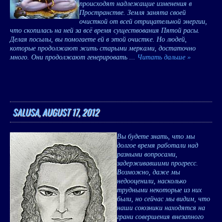
происходят надлежащие изменения в
Пространстве. Земля занята своей
очисткой от всей отрицательной энергии,
что скопилась на ней за всё время существования Пятой расы.
Делая посылы, вы помогаете ей в этой очистке. Но людей,
которые продолжают жить старыми мерками, достаточно
много. Они продолжают генерировать
...
Читать дальше »
SALUSA, AUGUST 17, 2012
Вы будете знать, что мы
долгое время работали над
разными вопросами,
задерживавшими прогресс.
Возможно, даже мы
недооценили, насколько
трудными некоторые из них
были, но сейчас мы видим, что
наши союзники находятся на
грани совершения внезапного