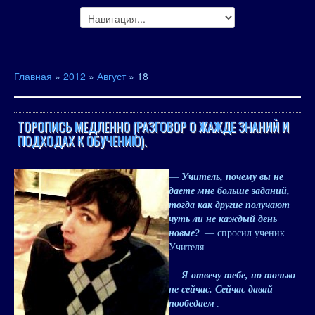
Главная
»
2012
»
Август
»
18
ТОРОПИСЬ МЕДЛЕННО (РАЗГОВОР О ЖАЖДЕ ЗНАНИЙ И
ПОДХОДАХ К ОБУЧЕНИЮ).
—
Учитель, почему вы не
даете мне больше заданий,
тогда как другие получают
чуть ли не каждый день
новые?
— спросил ученик
Учителя.
—
Я отвечу тебе, но только
не сейчас. Сейчас давай
пообедаем
.