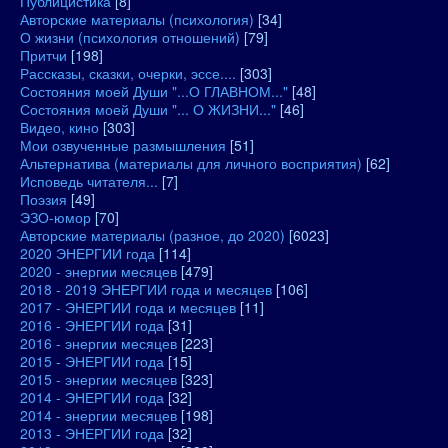
Публицистика
[8]
Авторские материалы (психология)
[34]
О жизни (психология отношений)
[79]
Притчи
[198]
Рассказы, сказки, очерки, эссе....
[303]
Состояния моей Души "...О ГЛАВНОМ..."
[48]
Состояния моей Души "... О ЖИЗНИ..."
[46]
Видео, кино
[303]
Мои озвученные размышления
[51]
Альтернатива (материалы для личного восприятия)
[62]
Исповедь читателя...
[7]
Поэзия
[49]
ЭЗО-юмор
[70]
Авторские материалы (разное, до 2020)
[6023]
2020 ЭНЕРГИИ года
[114]
2020 - энергии месяцев
[479]
2018 - 2019 ЭНЕРГИИ года и месяцев
[106]
2017 - ЭНЕРГИИ года и месяцев
[11]
2016 - ЭНЕРГИИ года
[31]
2016 - энергии месяцев
[223]
2015 - ЭНЕРГИИ года
[15]
2015 - энергии месяцев
[323]
2014 - ЭНЕРГИИ года
[32]
2014 - энергии месяцев
[198]
2013 - ЭНЕРГИИ года
[32]