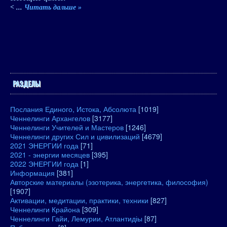
<
...
Читать дальше »
РАЗДЕЛЫ
Послания Единого, Истока, Абсолюта
[1019]
Ченнелинги Архангелов
[3177]
Ченнелинги Учителей и Мастеров
[1246]
Ченнелинги других Сил и цивилизаций
[4679]
2021 ЭНЕРГИИ года
[71]
2021 - энергии месяцев
[395]
2022 ЭНЕРГИИ года
[1]
Информация
[381]
Авторские материалы (эзотерика, энергетика, философия)
[1907]
Активации, медитации, практики, техники
[827]
Ченнелинги Крайона
[309]
Ченнелинги Гайи, Лемурии, Атлантидіы
[87]