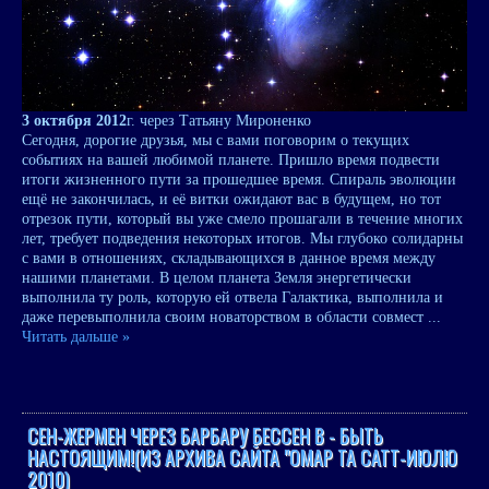
3 октября 2012
г. через Татьяну Мироненко
Сегодня, дорогие друзья, мы с вами поговорим о текущих
событиях на вашей любимой планете. Пришло время подвести
итоги жизненного пути за прошедшее время. Спираль эволюции
ещё не закончилась, и её витки ожидают вас в будущем, но тот
отрезок пути, который вы уже смело прошагали в течение многих
лет, требует подведения некоторых итогов. Мы глубоко солидарны
с вами в отношениях, складывающихся в данное время между
нашими планетами. В целом планета Земля энергетически
выполнила ту роль, которую ей отвела Галактика, выполнила и
даже перевыполнила своим новаторством в области совмест
...
Читать дальше »
СЕН-ЖЕРМЕН ЧЕРЕЗ БАРБАРУ БЕССЕН В - БЫТЬ
НАСТОЯЩИМ!(ИЗ АРХИВА САЙТА "ОМАР ТА САТТ-ИЮЛЮ
2010)