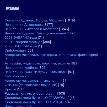
РАЗДЕЛЫ
Послания Единого, Истока, Абсолюта
[1019]
Ченнелинги Архангелов
[3177]
Ченнелинги Учителей и Мастеров
[1246]
Ченнелинги других Сил и цивилизаций
[4679]
2021 ЭНЕРГИИ года
[71]
2021 - энергии месяцев
[395]
2022 ЭНЕРГИИ года
[1]
Информация
[381]
Авторские материалы (эзотерика, энергетика, философия)
[1907]
Активации, медитации, практики, техники
[827]
Ченнелинги Крайона
[309]
Ченнелинги Гайи, Лемурии, Атлантидіы
[87]
Публицистика
[8]
Авторские материалы (психология)
[34]
О жизни (психология отношений)
[79]
Притчи
[198]
Рассказы, сказки, очерки, эссе....
[303]
Состояния моей Души "...О ГЛАВНОМ..."
[48]
Состояния моей Души "... О ЖИЗНИ..."
[46]
Видео, кино
[303]