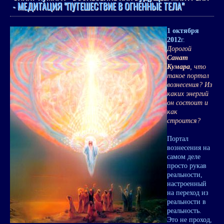
- МЕДИТАЦИЯ "ПУТЕШЕСТВИЕ В ОГНЕННЫЕ ТЕЛА"
1 октября
2012
г.
Дорогой
Санат
Кумара
, что
такое портал
вознесения? Из
каких энергий
он состоит и
как
строится?
Портал
вознесения на
самом деле
просто рукав
реальности,
настроенный
на переход из
реальности в
реальность.
Это не проход,