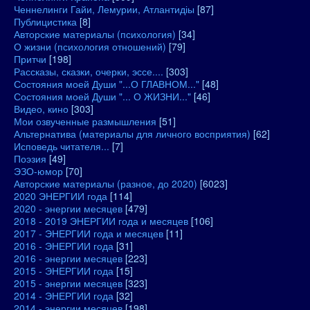
Ченнелинги Гайи, Лемурии, Атлантидіы
[87]
Публицистика
[8]
Авторские материалы (психология)
[34]
О жизни (психология отношений)
[79]
Притчи
[198]
Рассказы, сказки, очерки, эссе....
[303]
Состояния моей Души "...О ГЛАВНОМ..."
[48]
Состояния моей Души "... О ЖИЗНИ..."
[46]
Видео, кино
[303]
Мои озвученные размышления
[51]
Альтернатива (материалы для личного восприятия)
[62]
Исповедь читателя...
[7]
Поэзия
[49]
ЭЗО-юмор
[70]
Авторские материалы (разное, до 2020)
[6023]
2020 ЭНЕРГИИ года
[114]
2020 - энергии месяцев
[479]
2018 - 2019 ЭНЕРГИИ года и месяцев
[106]
2017 - ЭНЕРГИИ года и месяцев
[11]
2016 - ЭНЕРГИИ года
[31]
2016 - энергии месяцев
[223]
2015 - ЭНЕРГИИ года
[15]
2015 - энергии месяцев
[323]
2014 - ЭНЕРГИИ года
[32]
2014 - энергии месяцев
[198]