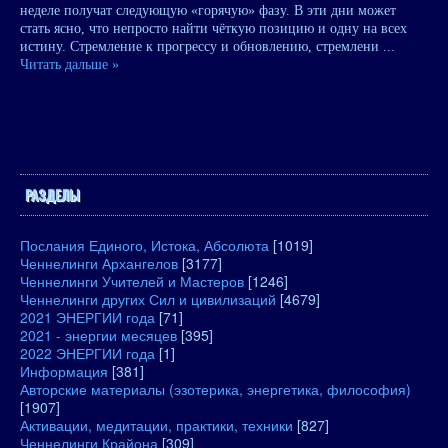
неделе получат следующую «горячую» фазу. В эти дни может
стать ясно, что непросто найти чёткую позицию и одну на всех
истину. Стремление к прогрессу и обновлению, стремлени
...
Читать дальше »
РАЗДЕЛЫ
Послания Единого, Истока, Абсолюта
[1019]
Ченнелинги Архангелов
[3177]
Ченнелинги Учителей и Мастеров
[1246]
Ченнелинги других Сил и цивилизаций
[4679]
2021 ЭНЕРГИИ года
[71]
2021 - энергии месяцев
[395]
2022 ЭНЕРГИИ года
[1]
Информация
[381]
Авторские материалы (эзотерика, энергетика, философия)
[1907]
Активации, медитации, практики, техники
[827]
Ченнелинги Крайона
[309]