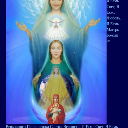
Я Есмь
Свет, Я
Есмь
Любовь.
Я Есмь
Матерь
Божия
из
Верховного Первоистока Светил Вечности. Я Есмь Свет, Я Есмь