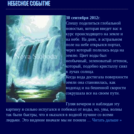
НЕБЕСНОЕ СОБЫТИЕ
30 сентября 2012
г.
Спешу поделиться глобальной
новостью, которая введет вас в
курс происходящего на земле и
на небе. На днях, в астральном
поле на небе открылся портал,
через который полилась вода на
землю. Цвет воды был
необычный, зеленоватый оттенок,
который, подобно кристаллу сиял
в лучах солнца.
Когда вода достигала поверхности
земли она становилась, как
водопад и на бешенной скорости
сокрушала все на своем пути.
Гуляя вечером и наблюдая эту
картину я сильно испугался и побежал от воды, но, увы, волны
так были быстры, что я оказался в водной пучине со всеми
людьми. Это видение вначале мы не поняли
...
Читать дальше »