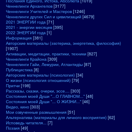
Послания Единого, Истока, Абсолюта
[1019]
Ченнелинги Архангелов
[3177]
Ченнелинги Учителей и Мастеров
[1246]
Ченнелинги других Сил и цивилизаций
[4679]
2021 ЭНЕРГИИ года
[71]
2021 - энергии месяцев
[395]
2022 ЭНЕРГИИ года
[1]
Информация
[381]
Авторские материалы (эзотерика, энергетика, философия)
[1907]
Активации, медитации, практики, техники
[827]
Ченнелинги Крайона
[309]
Ченнелинги Гайи, Лемурии, Атлантидіы
[87]
Публицистика
[8]
Авторские материалы (психология)
[34]
О жизни (психология отношений)
[79]
Притчи
[198]
Рассказы, сказки, очерки, эссе....
[303]
Состояния моей Души "...О ГЛАВНОМ..."
[48]
Состояния моей Души "... О ЖИЗНИ..."
[46]
Видео, кино
[303]
Мои озвученные размышления
[51]
Альтернатива (материалы для личного восприятия)
[62]
Исповедь читателя...
[7]
Поэзия
[49]