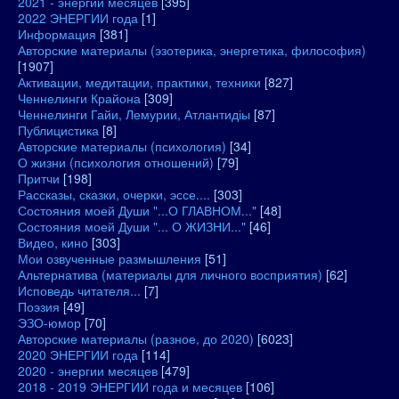
2021 - энергии месяцев
[395]
2022 ЭНЕРГИИ года
[1]
Информация
[381]
Авторские материалы (эзотерика, энергетика, философия)
[1907]
Активации, медитации, практики, техники
[827]
Ченнелинги Крайона
[309]
Ченнелинги Гайи, Лемурии, Атлантидіы
[87]
Публицистика
[8]
Авторские материалы (психология)
[34]
О жизни (психология отношений)
[79]
Притчи
[198]
Рассказы, сказки, очерки, эссе....
[303]
Состояния моей Души "...О ГЛАВНОМ..."
[48]
Состояния моей Души "... О ЖИЗНИ..."
[46]
Видео, кино
[303]
Мои озвученные размышления
[51]
Альтернатива (материалы для личного восприятия)
[62]
Исповедь читателя...
[7]
Поэзия
[49]
ЭЗО-юмор
[70]
Авторские материалы (разное, до 2020)
[6023]
2020 ЭНЕРГИИ года
[114]
2020 - энергии месяцев
[479]
2018 - 2019 ЭНЕРГИИ года и месяцев
[106]