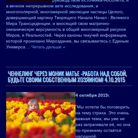
руководством Источника-Абсолюта, и
в вечном непрерывном акте исследования, и
многополярной, многомерной эволюции частицы Целого,
довершающей картину Творящего Начала Начал - Великого
Мира Трансцеденции, и вносящей свою матрично-
океаническую версумность в общий многомерный рисунок
Миров, и Реальностей. Через каноны текучей информации,
которой пронизано Мироздание, вы связываетесь с Единым
Универса
...
Читать дальше »
ЧЕННЕЛИНГ ЧЕРЕЗ МОНИК МАТЬЕ -РАБОТА НАД СОБОЙ,
БУДЬТЕ СВОИМ СОБСТВЕННЫМ ХОЗЯИНОМ! 4.10.2015
4 октября 2015
г.
"Мы хотели бы поговорить
на тему страха. Это очень
важная тема; мы уже не
раз затрагивали её, но она
по-прежнему остаётся
насущной.