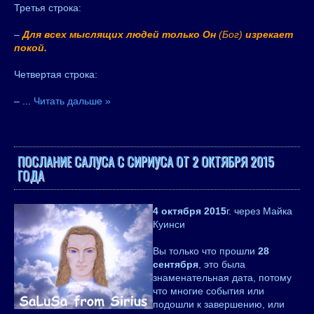
Третья строка:
–
Для всех мыслящих людей только Он
(Бог)
изрекает
покой.
Четвертая строка:
–
...
Читать дальше »
ПОСЛАНИЕ САЛУСА С СИРИУСА ОТ 2 ОКТЯБРЯ 2015
ГОДА
4 октября 2015
г. через Майка
Куинси
Вы только что прошли
28
сентября
, это была
знаменательная дата, потому
что многие события или
подошли к завершению, или