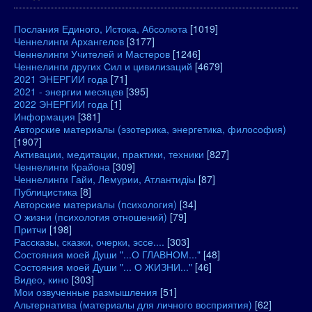
Послания Единого, Истока, Абсолюта
[1019]
Ченнелинги Архангелов
[3177]
Ченнелинги Учителей и Мастеров
[1246]
Ченнелинги других Сил и цивилизаций
[4679]
2021 ЭНЕРГИИ года
[71]
2021 - энергии месяцев
[395]
2022 ЭНЕРГИИ года
[1]
Информация
[381]
Авторские материалы (эзотерика, энергетика, философия)
[1907]
Активации, медитации, практики, техники
[827]
Ченнелинги Крайона
[309]
Ченнелинги Гайи, Лемурии, Атлантидіы
[87]
Публицистика
[8]
Авторские материалы (психология)
[34]
О жизни (психология отношений)
[79]
Притчи
[198]
Рассказы, сказки, очерки, эссе....
[303]
Состояния моей Души "...О ГЛАВНОМ..."
[48]
Состояния моей Души "... О ЖИЗНИ..."
[46]
Видео, кино
[303]
Мои озвученные размышления
[51]
Альтернатива (материалы для личного восприятия)
[62]