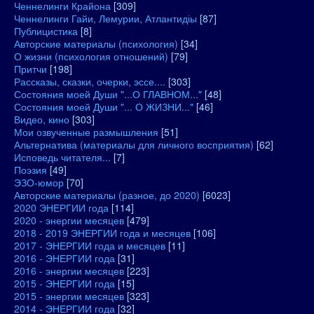
Ченнелинги Крайона
[309]
Ченнелинги Гайи, Лемурии, Атлантидіы
[87]
Публицистика
[8]
Авторские материалы (психология)
[34]
О жизни (психология отношений)
[79]
Притчи
[198]
Рассказы, сказки, очерки, эссе....
[303]
Состояния моей Души "...О ГЛАВНОМ..."
[48]
Состояния моей Души "... О ЖИЗНИ..."
[46]
Видео, кино
[303]
Мои озвученные размышления
[51]
Альтернатива (материалы для личного восприятия)
[62]
Исповедь читателя...
[7]
Поэзия
[49]
ЭЗО-юмор
[70]
Авторские материалы (разное, до 2020)
[6023]
2020 ЭНЕРГИИ года
[114]
2020 - энергии месяцев
[479]
2018 - 2019 ЭНЕРГИИ года и месяцев
[106]
2017 - ЭНЕРГИИ года и месяцев
[11]
2016 - ЭНЕРГИИ года
[31]
2016 - энергии месяцев
[223]
2015 - ЭНЕРГИИ года
[15]
2015 - энергии месяцев
[323]
2014 - ЭНЕРГИИ года
[32]