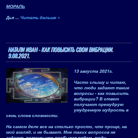
МОРАЛЬ
Дья
...
Читать дальше »
НАТАЛИ ИВАН - КАК ПОВЫСИТЬ СВОИ ВИБРАЦИИ.
9.08.2021.
13 августа 2021
г.
Часто слышу и читаю,
что люди задают такие
вопросы -
как повысить
вибрации?
В ответ
получают премудрую
умудренную мудрость в
семь слоев сложности.
На самом деле все на столько просто, что проще, на
мой взгляд, и не бывает. Мне таких вопросов не
задают, потому что пребывая рядом, люди