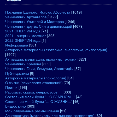
Послания Единого, Истока, Абсолюта
[1019]
Ченнелинги Архангелов
[3177]
Ченнелинги Учителей и Мастеров
[1246]
Ченнелинги других Сил и цивилизаций
[4679]
2021 ЭНЕРГИИ года
[71]
2021 - энергии месяцев
[395]
2022 ЭНЕРГИИ года
[1]
Информация
[381]
Авторские материалы (эзотерика, энергетика, философия)
[1907]
Активации, медитации, практики, техники
[827]
Ченнелинги Крайона
[309]
Ченнелинги Гайи, Лемурии, Атлантидіы
[87]
Публицистика
[8]
Авторские материалы (психология)
[34]
О жизни (психология отношений)
[79]
Притчи
[198]
Рассказы, сказки, очерки, эссе....
[303]
Состояния моей Души "...О ГЛАВНОМ..."
[48]
Состояния моей Души "... О ЖИЗНИ..."
[46]
Видео, кино
[303]
Мои озвученные размышления
[51]
Альтернатива (материалы для личного восприятия)
[62]