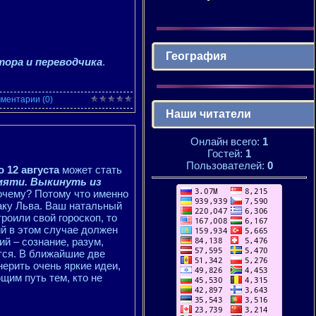
География
тора и переводчика
.
ментарии (0)
Наши читатели
Онлайн всего:
1
Гостей:
1
Пользователей:
0
о 12 августа
может стать
мяти. Выкинуть из
очему? Потому что именно
наку Льва. Ваш натальный
роили свой гороскоп, то
й в этом случае должен
й – сознание, разум,
ится. В ближайшие две
ерить очень яркие идеи,
им путь тем, кто не