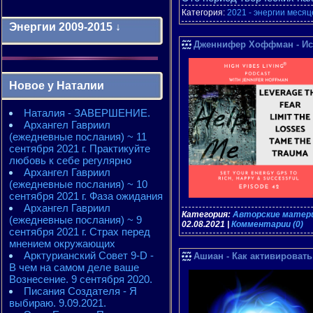
Категория:
2021 - энергии месяц
Энергии 2009-2015 ↓
Дженнифер Хоффман - Испо
Энергии 2009-2011 годы
2010 - энергии месяцев
Новое у Наталии
2010 - ЭНЕРГИИ года
2011 - энергии месяцев
Наталия - ЗАВЕРШЕНИЕ.
2011 - ЭНЕРГИИ года
Архангел Гавриил
2012 - энергии месяцев
(ежедневные послания) ~ 11
2012 - ЭНЕРГИИ года
сентября 2021 г. Практикуйте
2013 - энергии месяцев
любовь к себе регулярно
2013 - ЭНЕРГИИ года
Архангел Гавриил
2014 - энергии месяцев
(ежедневные послания) ~ 10
2014 - ЭНЕРГИИ года
сентября 2021 г. Фаза ожидания
2015 - энергии месяцев
Архангел Гавриил
2015 - ЭНЕРГИИ года
Категория:
Авторские матери
(ежедневные послания) ~ 9
02.08.2021
|
Комментарии (0)
сентября 2021 г. Страх перед
мнением окружающих
Арктурианский Совет 9-D -
Ашиан - Как активировать 
В чем на самом деле ваше
Вознесение. 9 сентября 2020.
Писания Создателя - Я
выбираю. 9.09.2021.