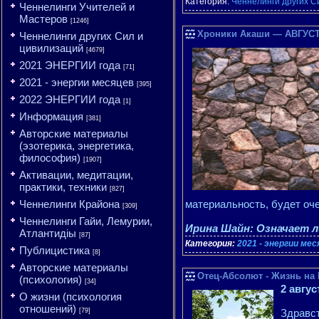
Категория:
Ченнелинги других С
Ченнелинги Учителей и
Мастеров
[1246]
Хроники Акаши — АВГУСТ 
Ченнелинги других Сил и
цивилизаций
[4679]
2021 ЭНЕРГИИ года
[71]
2021 - энергии месяцев
[395]
2022 ЭНЕРГИИ года
[1]
Информация
[381]
Авторские материалы
(эзотерика, энергетика,
философия)
[1907]
Активации, медитации,
практики, техники
[827]
Ченнелинги Крайона
материальность, будет оче
[309]
Ченнелинги Гайи, Лемурии,
Ирина Шайн: Означает 
Атлантидіы
[87]
Категория:
2021 - энергии ме
Публицистика
[8]
Авторские материалы
Отец-Абсолют - Жизнь на Н
(психология)
[34]
2 авгус
О жизни (психология
отношений)
[79]
Здравст