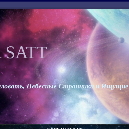
 SATT
ловать, Небесные Странники и Ищущие