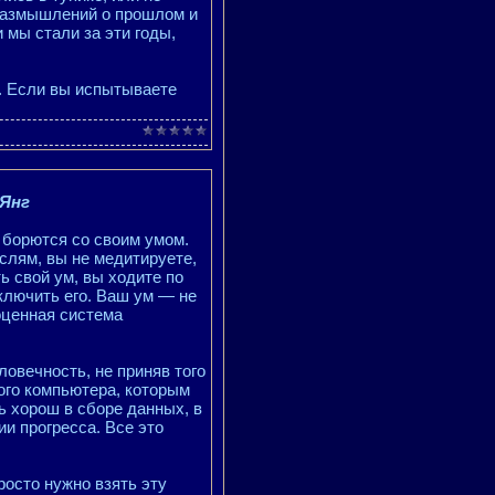
 размышлений о прошлом и
 мы стали за эти годы,
я. Если вы испытываете
Янг
 борются со своим умом.
слям, вы не медитируете,
ь свой ум, вы ходите по
тключить его. Ваш ум — не
ноценная система
овечность, не приняв того
ого компьютера, которым
ь хорош в сборе данных, в
ии прогресса. Все это
росто нужно взять эту