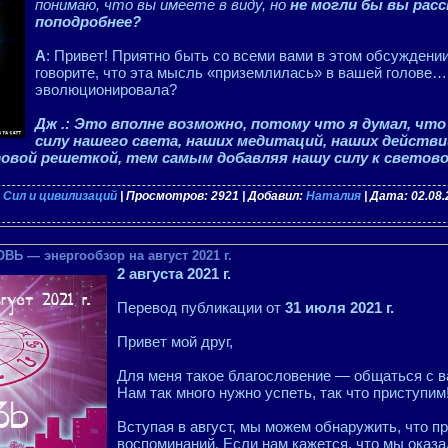
понимаю, что вы имеете в виду, но
не могли бы вы рас
поподробнее?
A
: Привет! Приятно быть со всеми вами в этом обсуждении
говорите, что эта мысль «приземлилась» в вашей голове…
эволюционировала?
Дж .: Это вполне возможно, потому что я думал, ч
силу нашего света, наших медитаций, наших действий
овой решеткой, тем самым добавляя нашу силу к светов
 Сил и цивилизаций
| Просмотров: 2921 | Добавил:
Наталия
| Дата:
02.08
Ь — энергообзор на август 2021 г.
2 августа 2021 г.
Перевод публикации от
31 июля 2021 г.
Привет мой друг,
Для меня такое благословение — общаться с 
Нам так много нужно успеть, так что приступим
Вступая в август, мы можем обнаружить, что п
воспоминаний. Если нам кажется, что мы оказал