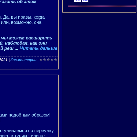
сказать об этом
. Да, вы правы, когда
 или, возможно, она
то мы можем расширить
, наблюдая, как они
ой реш
...
Читать дальше
.2021
|
Комментарии
вами подобным образом!
!
рогуливаемся по переулку
ись в тупике, или не