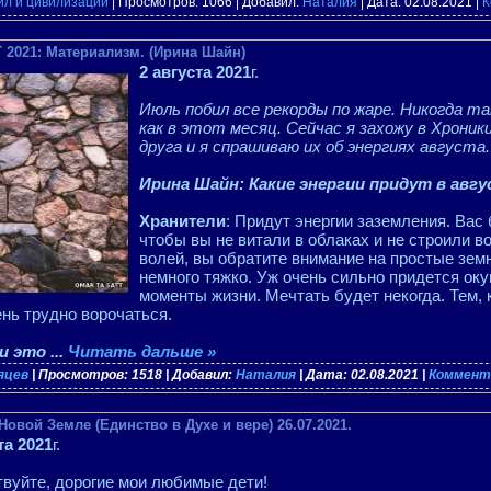
ил и цивилизаций
| Просмотров: 1066 | Добавил:
Наталия
| Дата:
02.08.2021
|
К
2021: Материализм. (Ирина Шайн)
2 августа 2021
г.
Июль побил все рекорды по жаре. Никогда та
как в этот месяц. Сейчас я захожу в Хрони
друга и я спрашиваю их об энергиях августа.
Ирина Шайн: Какие энергии придут в авгу
Хранители
: Придут энергии заземления. Вас 
чтобы вы не витали в облаках и не строили в
волей, вы обратите внимание на простые зем
немного тяжко. Уж очень сильно придется ок
моменты жизни. Мечтать будет некогда. Тем, к
нь трудно ворочаться.
ли это
...
Читать дальше »
сяцев
| Просмотров: 1518 | Добавил:
Наталия
| Дата:
02.08.2021
|
Коммента
овой Земле (Единство в Духе и вере) 26.07.2021.
та 2021
г.
вуйте, дорогие мои любимые дети!