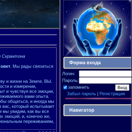
я Скрантона
Форма входа
Совет
. Мы рады связаться
Логин:
Пароль:
ву и жизни на Земле. ВЫ.
ности и измерении,
запомнить
ыт и чувствуя все эмоции,
Забыл пароль
|
Регистрация
еживаемого вами опыта.
бы общаться, и иногда мы
з вас, который испытывает
Навигатор
м мы увидим, как вы все
х эмоций, и, конечно же,
циональным переживаниям,