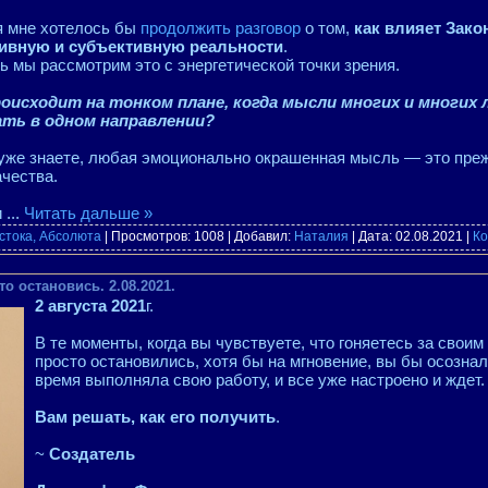
я мне хотелось бы
продолжить разговор
о том,
как влияет Зако
ивную и субъективную реальности
.
ь мы рассмотрим это с энергетической точки зрения.
оисходит на тонком плане, когда мысли многих и многих
ть в одном направлении?
уже знаете, любая эмоционально окрашенная мысль — это прежд
ачества.
и
...
Читать дальше »
стока, Абсолюта
| Просмотров: 1008 | Добавил:
Наталия
| Дата:
02.08.2021
|
Ко
о остановись. 2.08.2021.
2 августа 2021
г.
В те моменты, когда вы чувствуете, что гоняетесь за своим
просто остановились, хотя бы на мгновение, вы бы осознал
время выполняла свою работу, и все уже настроено и ждет.
Вам решать, как его получить
.
~
Создатель