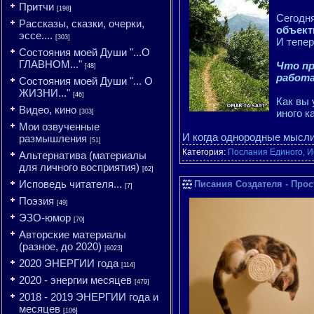
Притчи
[198]
Сегодн
Рассказы, сказки, очерки,
объект
эссе....
[303]
И тепер
Состояния моей Души "...О
ГЛАВНОМ..."
Что пр
[48]
работа
Состояния моей Души "... О
ЖИЗНИ..."
[46]
Как вы 
Видео, кино
иного к
[303]
Мои озвученные
И когда однородные мысл
размышления
[51]
Категория:
Послания Единого, И
Альтернатива (материалы
для личного восприятия)
[62]
Исповедь читателя...
Писания Создателя - Прост
[7]
Поэзия
[49]
ЭЗО-юмор
[70]
Авторские материалы
(разное, до 2020)
[6023]
2020 ЭНЕРГИИ года
[114]
2020 - энергии месяцев
[479]
2018 - 2019 ЭНЕРГИИ года и
месяцев
[106]