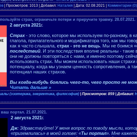
ев
| Просмотров: 1013 | Добавил:
Наталия
| Дата:
02.08.2021
|
Комментарии (0)
льзуйте страх, ограничьте потери и приручите травму. 28.07.2021.
2 августа 2021
г.
Страх
- это слово, которое мы используем по-разному, в 
глагола, прилагательного и модификатора того, как мы гово
как я часто слышала,
страх - это не вещь
. Мы не боимся 
последствий
. И эти последствия вполне реальны - такие 
они не должны повторяться с нами, и именно поэтому сейч
использовать страх. Мы можем использовать наши страхи 
потенциалу, когда мы узнаем ценность сопротивления, а т
потенциал наших страхов.
Вы когда-нибудь боялись чего-то, чего просто не м
Читать дальше »
алы (эзотерика, энергетика, философия)
| Просмотров: 859 | Добавил:
ваш портал. 21.07.2021.
2 августа 2021
г.
Дж
: Здравствуйте! У меня вопрос по поводу мысли, кото
«приземлилась» в моей голове: «
Ты портал
». Мне кажет