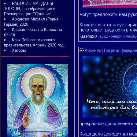
РАБОЧИЕ МАНДАЛЫ
-КЛЮЧИ, преобразующие и
Расширяющие СОзнание
могут предложить нам рук
Архангел Михаил (Ронна
Герман) 2020
Конкретно этот август при
Крайон через Ли Кэрролла
некоторые трудности в ли
(2020)
Категория:
2021 - энергии месяц
Крах Тайного мирового
правительства.Апрель 2020 год.
Хаторы
Архангел Гавриил (ежедне
прекрасное дополнение к 
Когда дело доходит до мед