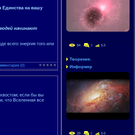
н Единства на вашу
 людей начинают
е всего энергия того или
84
3
5.0
Творение.
мментарии (0)
Информер
 хвостом; если бы вы
и, что Вселенная все
29
0
0.0