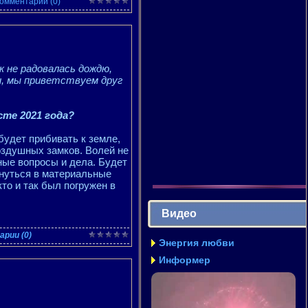
омментарии (0)
к не радовалась дождю,
ки, мы приветствуем друг
сте 2021 года?
будет прибивать к земле,
оздушных замков. Волей не
ные вопросы и дела. Будет
унуться в материальные
то и так был погружен в
Видео
рии (0)
Энергия любви
Информер