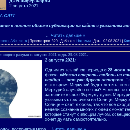
Дженнифер Фарли
2 августа 2021
А САТТ
ние в полном объеме публикации на сайте с указанием ав
...
Читать дальше »
стока, Абсолюта
| Просмотров: 829 | Добавил:
Наталия
| Дата:
02.08.2021
|
Ком
ющего разума в августе 2021 года. 29.08.2021.
2 августа 2021
г.
Одним из теглайнов периода
с 28 июля п
фраза: «
Можно стереть любовь из па
сердца — это уже другая история
». П
в это время Меркурий будет лететь по з
Меркурий случайно не там? Если вы не ст
загляните в свою Формулу души. Меркури
указывать стрелочкой на Солнце. Меркури
Солнце – свет, любовь, так что всё сход
недели сознание многих людей сможет ген
которые станут сияющим лучом, освещающ
хочет думать самостоятельно.
ходок, восприятия мира
...
Читать дальше »