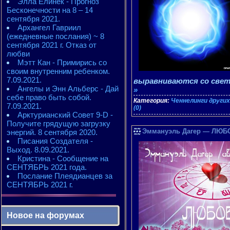
Элла Елинек - Прогноз
Бесконечности на 8 – 14
сентября 2021.
Архангел Гавриил
(ежедневные послания) ~ 8
сентября 2021 г. Отказ от
любви
Мэтт Кан - Примирись со
своим внутренним ребенком.
7.09.2021.
выравниваются со свет
Ангелы и Энн Альберс - Дай
»
себе право быть собой.
Категория:
Ченнелинги других
7.09.2021.
(0)
Арктурианский Совет 9-D -
Получите грядущую загрузку
Эммануэль Дагер — ЛЮБОВ
энергий. 8 сентября 2020.
Писания Создателя -
Выход. 8.09.2021.
Кристина - Сообщение на
СЕНТЯБРЬ 2021 года.
Послание Плеядианцев за
СЕНТЯБРЬ 2021 г.
Новое на форумах