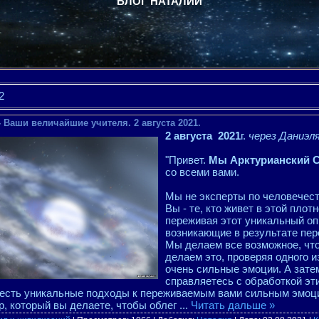
БЛОГ НАТАЛИИ
2
- Ваши величайшие учителя. 2 августа 2021.
2 августа 2021
г.
через Даниэл
"Привет.
Мы Арктурианский 
со всеми вами.
Мы не эксперты по человечест
Вы - те, кто живет в этой плот
переживая этот уникальный оп
возникающие в результате пер
Мы делаем все возможное, что
делаем это, проверяя одного и
очень сильные эмоции. А зате
справляетесь с обработкой эти
с есть уникальные подходы к переживаемым вами сильным эмо
, который вы делаете, чтобы облег
...
Читать дальше »