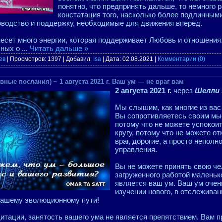
понятно, что предпринять дальше, то немного
констатация того, насколько более подлинными
оводство и поддержку, необходимые для движения вперед.
несет много энергии, которая поддерживает Любовь и отношени
чных о
...
Читать дальше »
ев
| Просмотров: 1397 | Добавил:
Isa
| Дата:
02.08.2021
|
Комментарии (0)
вные послания) ~ 1 августа 2021 г. Ваш ум — не враг вам
2 августа 2021 г.
через
Шелли 
Мы слышим, как многие из вас
Вы сопротивляетесь своим мы
потому что не можете успокоит
кругу, потому что не можете о
враг, дорогие, а просто непол
управления.
Вы не можете принять свою чел
загруженного работой маленьк
является ваш ум. Ваш ум очен
изучении нового, в отслеживан
вашему эволюционному пути!
итации, занятость вашего ума не является препятствием. Вам п