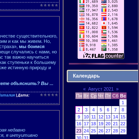
качестве существительного,
рим и как мы живем. Но,
«страха»,
мы боимся
вещи случались с нами, но
ас так важно научиться
как ступеньки к большему
акже истинную природу и
Календарь
ожете объяснить? Вы
...
«
Август 2021
»
Пн
Вт
Ср
Чт
Пт
Сб
Вс
Наталия
| Дата:
1
2
3
4
5
6
7
8
9
10
11
12
13
14
15
16
17
18
19
20
21
22
рая недавно
23
24
25
26
27
28
29
ся, я интуитивно
30
31