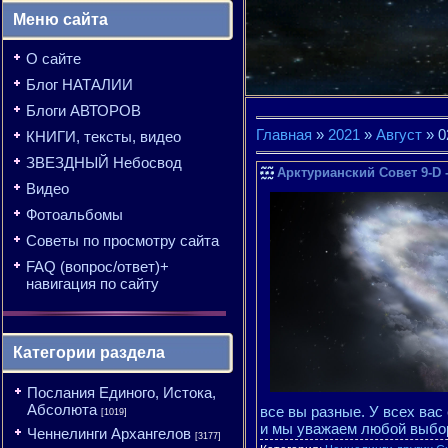
Меню сайта
О сайте
Блог НАТАЛИИ
Блоги АВТОРОВ
Главная
»
2021
»
Август
»
0
КНИГИ, тексты, видео
ЗВЕЗДНЫЙ Небосвод
Арктурианский Совет 9-D 
Видео
Фотоальбомы
Советы по просмотру сайта
FAQ (вопрос/ответ)+
навигация по сайту
Категории раздела
Послания Единого, Истока,
Абсолюта
все вы разные. У всех ва
[1019]
и мы уважаем любой выбор
Ченнелинги Архангелов
[3177]