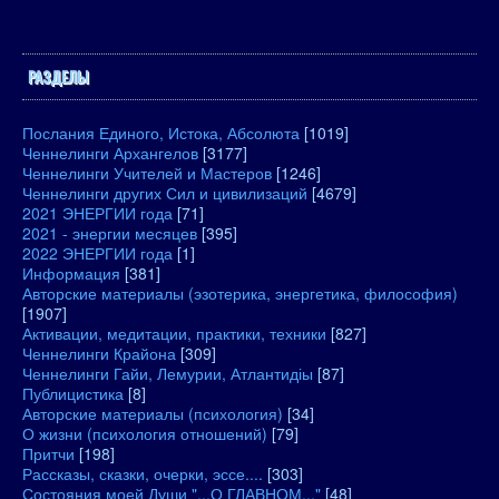
РАЗДЕЛЫ
Послания Единого, Истока, Абсолюта
[1019]
Ченнелинги Архангелов
[3177]
Ченнелинги Учителей и Мастеров
[1246]
Ченнелинги других Сил и цивилизаций
[4679]
2021 ЭНЕРГИИ года
[71]
2021 - энергии месяцев
[395]
2022 ЭНЕРГИИ года
[1]
Информация
[381]
Авторские материалы (эзотерика, энергетика, философия)
[1907]
Активации, медитации, практики, техники
[827]
Ченнелинги Крайона
[309]
Ченнелинги Гайи, Лемурии, Атлантидіы
[87]
Публицистика
[8]
Авторские материалы (психология)
[34]
О жизни (психология отношений)
[79]
Притчи
[198]
Рассказы, сказки, очерки, эссе....
[303]
Состояния моей Души "...О ГЛАВНОМ..."
[48]