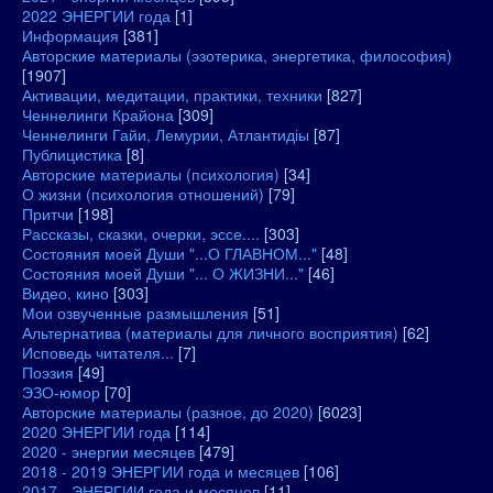
2022 ЭНЕРГИИ года
[1]
Информация
[381]
Авторские материалы (эзотерика, энергетика, философия)
[1907]
Активации, медитации, практики, техники
[827]
Ченнелинги Крайона
[309]
Ченнелинги Гайи, Лемурии, Атлантидіы
[87]
Публицистика
[8]
Авторские материалы (психология)
[34]
О жизни (психология отношений)
[79]
Притчи
[198]
Рассказы, сказки, очерки, эссе....
[303]
Состояния моей Души "...О ГЛАВНОМ..."
[48]
Состояния моей Души "... О ЖИЗНИ..."
[46]
Видео, кино
[303]
Мои озвученные размышления
[51]
Альтернатива (материалы для личного восприятия)
[62]
Исповедь читателя...
[7]
Поэзия
[49]
ЭЗО-юмор
[70]
Авторские материалы (разное, до 2020)
[6023]
2020 ЭНЕРГИИ года
[114]
2020 - энергии месяцев
[479]
2018 - 2019 ЭНЕРГИИ года и месяцев
[106]
2017 - ЭНЕРГИИ года и месяцев
[11]