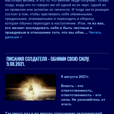
настолько велика, и это то, что многие люди получают только
тогда, когда кто-то говорит им об одной из их черт, одной из
их привычек или аспектах их личности. И тогда часто реакция
состоит в том, чтобы чувствовать себя обиженными,
преданными, атакованными и переходить в оборону,
которая обычно переходит в наступление. Итак,
те из вас,
кто желает исследовать себя и быть честным и
правдивым в отношении того, что вы обна
...
Читать
дальше »
ПИСАНИЯ СОЗДАТЕЛЯ - ОБНИМИ СВОЮ СИЛУ.
9.08.2021.
9 августа 2021
г.
Власть - это
ответственность,
ответственность - это
сила
. Не уклоняйтесь от
этого.
Так много раз и во многих отношениях человеческий