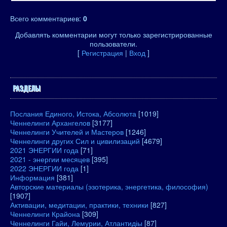
Всего комментариев
:
0
Добавлять комментарии могут только зарегистрированные
пользователи.
[
Регистрация
|
Вход
]
РАЗДЕЛЫ
Послания Единого, Истока, Абсолюта
[1019]
Ченнелинги Архангелов
[3177]
Ченнелинги Учителей и Мастеров
[1246]
Ченнелинги других Сил и цивилизаций
[4679]
2021 ЭНЕРГИИ года
[71]
2021 - энергии месяцев
[395]
2022 ЭНЕРГИИ года
[1]
Информация
[381]
Авторские материалы (эзотерика, энергетика, философия)
[1907]
Активации, медитации, практики, техники
[827]
Ченнелинги Крайона
[309]
Ченнелинги Гайи, Лемурии, Атлантидіы
[87]