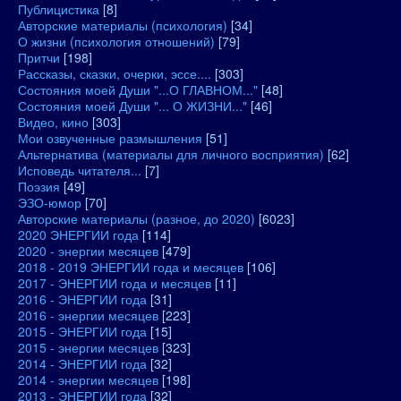
Публицистика
[8]
Авторские материалы (психология)
[34]
О жизни (психология отношений)
[79]
Притчи
[198]
Рассказы, сказки, очерки, эссе....
[303]
Состояния моей Души "...О ГЛАВНОМ..."
[48]
Состояния моей Души "... О ЖИЗНИ..."
[46]
Видео, кино
[303]
Мои озвученные размышления
[51]
Альтернатива (материалы для личного восприятия)
[62]
Исповедь читателя...
[7]
Поэзия
[49]
ЭЗО-юмор
[70]
Авторские материалы (разное, до 2020)
[6023]
2020 ЭНЕРГИИ года
[114]
2020 - энергии месяцев
[479]
2018 - 2019 ЭНЕРГИИ года и месяцев
[106]
2017 - ЭНЕРГИИ года и месяцев
[11]
2016 - ЭНЕРГИИ года
[31]
2016 - энергии месяцев
[223]
2015 - ЭНЕРГИИ года
[15]
2015 - энергии месяцев
[323]
2014 - ЭНЕРГИИ года
[32]
2014 - энергии месяцев
[198]
2013 - ЭНЕРГИИ года
[32]