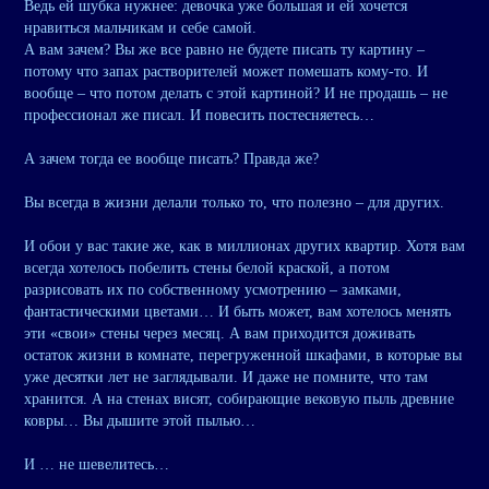
Ведь ей шубка нужнее: девочка уже большая и ей хочется
нравиться мальчикам и себе самой.
А вам зачем? Вы же все равно не будете писать ту картину –
потому что запах растворителей может помешать кому-то. И
вообще – что потом делать с этой картиной? И не продашь – не
профессионал же писал. И повесить постесняетесь…
А зачем тогда ее вообще писать? Правда же?
Вы всегда в жизни делали только то, что полезно – для других.
И обои у вас такие же, как в миллионах других квартир. Хотя вам
всегда хотелось побелить стены белой краской, а потом
разрисовать их по собственному усмотрению – замками,
фантастическими цветами… И быть может, вам хотелось менять
эти «свои» стены через месяц. А вам приходится доживать
остаток жизни в комнате, перегруженной шкафами, в которые вы
уже десятки лет не заглядывали. И даже не помните, что там
хранится. А на стенах висят, собирающие вековую пыль древние
ковры… Вы дышите этой пылью…
И … не шевелитесь…