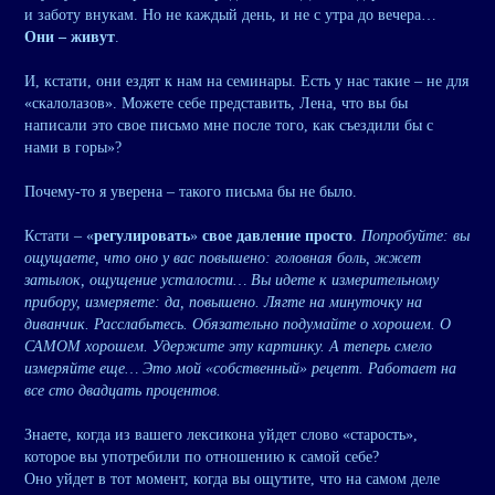
и заботу внукам. Но не каждый день, и не с утра до вечера…
Они – живут
.
И, кстати, они ездят к нам на семинары. Есть у нас такие – не для
«скалолазов». Можете себе представить, Лена, что вы бы
написали это свое письмо мне после того, как съездили бы с
нами в горы»?
Почему-то я уверена – такого письма бы не было.
Кстати – «
регулировать
»
свое давление просто
.
Попробуйте: вы
ощущаете, что оно у вас повышено: головная боль, жжет
затылок, ощущение усталости… Вы идете к измерительному
прибору, измеряете: да, повышено. Лягте на минуточку на
диванчик. Расслабьтесь. Обязательно подумайте о хорошем. О
САМОМ хорошем. Удержите эту картинку. А теперь смело
измеряйте еще… Это мой «собственный» рецепт. Работает на
все сто двадцать процентов.
Знаете, когда из вашего лексикона уйдет слово «старость»,
которое вы употребили по отношению к самой себе?
Оно уйдет в тот момент, когда вы ощутите, что на самом деле