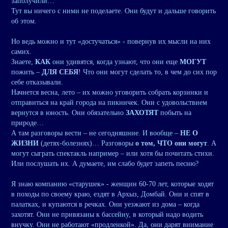
заполучили…
Тут вы ничего с ними не поделаете. Они будут и дальше говорить
об этом.
Но ведь можно и тут «достучаться» - повернув их мысли на них
самих.
Знаете,
КАК
они удивятся, когда узнают, что они еще
МОГУТ
пожить –
ДЛЯ СЕБЯ
! Что они могут сделать то, в чем до сих пор
себе отказывали.
Начнется весна, лето – их можно уговорить собрать корзинки и
отправиться на край города на пикничек. Они с удовольствием
вернутся в юность. Они обязательно
ЗАХОТЯТ
побыть на
природе…
А там разговоры вести – не сегодняшние. И вообще –
НЕ О
ЖИЗНИ
(детях-болезнях)… Разговоры
о том, ЧТО они могут
. А
могут сыграть спектакль например – или хотя бы почитать стихи.
Или послушать их. А думаете, им слабо будет запеть песню?
Я знаю компанию «старушек» - женщин 60-70 лет, которые ходят
в походы по своему краю, ездят в Архыз, Домбай. Они и спят в
палатках, и купаются в речках. Они уезжают из дома – когда
захотят. Они не привязаны к бассейну, в который надо водить
внучку. Они не работают «продленкой». Да, они дарят внимание