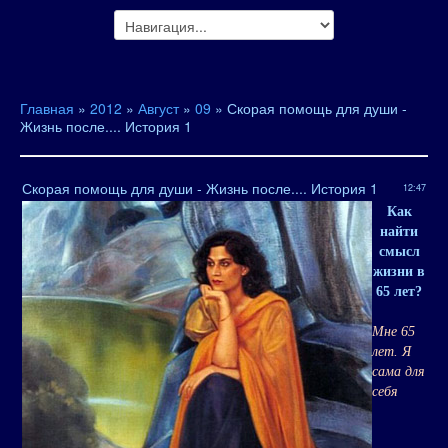
Главная
»
2012
»
Август
»
09
» Скорая помощь для души -
Жизнь после.... История 1
Скорая помощь для души - Жизнь после.... История 1
12:47
Как
найти
смысл
жизни в
65 лет?
Мне 65
лет. Я
сама для
себя