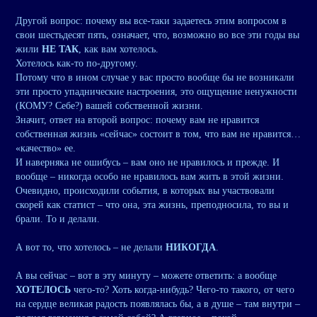
Другой вопрос: почему вы все-таки задаетесь этим вопросом в
свои шестьдесят пять, означает, что, возможно во все эти годы вы
жили
НЕ ТАК
, как вам хотелось.
Хотелось как-то по-другому.
Потому что в ином случае у вас просто вообще бы не возникали
эти просто упаднические настроения, это ощущение ненужности
(КОМУ? Себе?) вашей собственной жизни.
Значит, ответ на второй вопрос: почему вам не нравится
собственная жизнь «сейчас» состоит в том, что вам не нравится…
«качество» ее.
И наверняка не ошибусь – вам оно не нравилось и прежде. И
вообще – никогда особо не нравилось вам жить в этой жизни.
Очевидно, происходили события, в которых вы участвовали
скорей как статист – что она, эта жизнь, преподносила, то вы и
брали. То и делали.
А вот то, что хотелось – не делали
НИКОГДА
.
А вы сейчас – вот в эту минуту – можете ответить: а вообще
ХОТЕЛОСЬ
чего-то? Хоть когда-нибудь? Чего-то такого, от чего
на сердце великая радость появлялась бы, а в душе – там внутри –