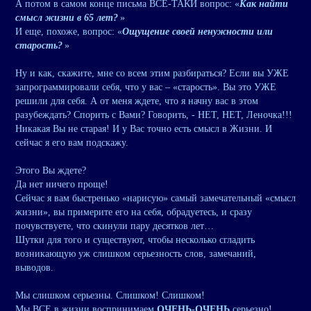
А потом в самом конце письма ВСЕ-ТАКИ вопрос: «
Как найти
смысл жизни в 65 лет?
»
И еще, похоже, вопрос: «
Ощущение своей ненужности или
старость?
»
Ну и как, скажите, мне со всем этим разбираться? Если вы УЖЕ
запрограммировали себя, что у вас – «старость». Вы это УЖЕ
решили для себя. А от меня ждете, что я начну вас в этом
разубеждать? Спорить с Вами? Говорить, - НЕТ, НЕТ, Леночка!!!
Никакая Вы не старая! И у Вас точно есть смысл в Жизни. И
сейчас я его вам подскажу.
Этого Вы ждете?
Да нет ничего проще!
Сейчас я вам быстренько «нарисую» самый замечательный «смысл
жизни», вы примерите его на себя, обрадуетесь, и сразу
почувствуете, что скинули пару десятков лет…
Шутки для того и существуют, чтобы несколько сгладить
возникающую уж слишком серьезность слов, замечаний,
выводов.
Мы слишком серьезны. Слишком! Слишком!
Мы ВСЕ в жизни воспринимаем
ОЧЕНЬ-ОЧЕНЬ
серьезно!