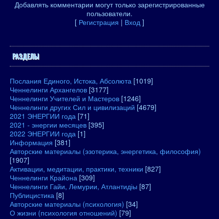
Добавлять комментарии могут только зарегистрированные
пользователи.
[
Регистрация
|
Вход
]
РАЗДЕЛЫ
Послания Единого, Истока, Абсолюта
[1019]
Ченнелинги Архангелов
[3177]
Ченнелинги Учителей и Мастеров
[1246]
Ченнелинги других Сил и цивилизаций
[4679]
2021 ЭНЕРГИИ года
[71]
2021 - энергии месяцев
[395]
2022 ЭНЕРГИИ года
[1]
Информация
[381]
Авторские материалы (эзотерика, энергетика, философия)
[1907]
Активации, медитации, практики, техники
[827]
Ченнелинги Крайона
[309]
Ченнелинги Гайи, Лемурии, Атлантидіы
[87]
Публицистика
[8]
Авторские материалы (психология)
[34]
О жизни (психология отношений)
[79]