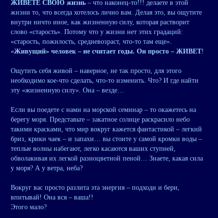
ЖИВЕТЕ СВОЮ жизнь
– что наконец-то!!! делаете в этой
жизни то, что всегда хотелось лично вам. Делая это, вы ощутите
внутри ничто иное, как жизненную силу, которая растворит
слово «старость». Потому что у жизни нет этих градаций:
«старость, пожилость, средневозраст, что-то там еще».
«
Живущий» человек – не считает годы. Он просто – ЖИВЕТ
!
Ощутить себя живой – наверное, не так просто, для этого
необходимо кое-что сделать, что-то изменить. Что? И где найти
эту «жизненную силу». Она – везде…
Если вы поедете с нами на морской семинар – то окажетесь на
берегу моря. Представьте – закатное солнце раскрасило небо
такими красками, что мир вокруг кажется фантастикой – легкий
бриз, крики чаек – и запахи… вы стоите у самой кромки воды –
теплые волны набегают, легко касаются ваших ступней,
обволакивая их легкой разноцветной пеной… Знаете, какая сила
у моря? А у ветра, неба?
Вокруг вас просто разлита эта энергия – подходи и бери,
впитывай! Она вся – ваша!!
Этого мало?