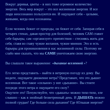
Вокруг деревья, цветы – в них тоже огромное количество
энергии. Весь мир вокруг – это все жизненная энергия. И все
люди неосознанно пользуются ею. И ощущают себя – целыми,
живыми, когда они осознанны.
Если человек бежит от природы, он бежит от себя. Запирая себя в
четырех стенах, давая простор для болезней, человек САМ ставит
себе барьеры, сам «организует» препятствия – стесняясь жить для
себя, ставя во главу чужие желания, чужие мнения. Это и есть
барьеры для проникновения в нас жизненной силы. Поэтому не
слабо мне сказать, что мы
САМИ
уничтожаем свою энергию.
Вы слышали такое выражение: «
дыхание вселенной
»?
Его легко представить – выйти в ветреную погоду из дому. Вы
видите, ощущаете движение ветра? Представьте, что это дышит
вселенная. Вот такое «сильное» у нее «дыхание». Вы стоите
посреди этого ветра и ощущаете его силу?
Ощутите это! Почувствуйте, что «дышать» можно тихо-тихо, еле
слышно – как в знойный безветренный день. И
ДЫШАТЬ
можно
полной грудью! Где больше сила дыхания? Где бОльшая энергия?