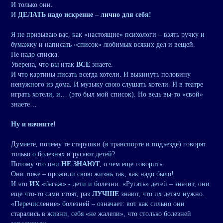
И только они.
И
ДЕЛАТЬ надо искренне – лично для себя!
Я не призываю вас, как «настоящие» психологи – взять ручку и
бумажку и написать «список» любимых всяких дел и вещей.
Не надо списка.
Уверена, что вы итак
ВСЕ
знаете.
И что картины писать всегда хотели. И выкинуть половину
ненужного из дома. И музыку свою слушать хотели. И в театре
играть хотели, и… (это был мой список). Но ведь вы-то «свой»
знаете…
Ну и начните!
Думаете, почему те старушки (в транспорте и подъезде) говорят
только о болезнях и ругают детей?
Потому что они
НЕ ЗНАЮТ
, о чем еще говорить.
Они тоже – прожили свою жизнь так, как надо было!
И это
ИХ
«багаж» - дети и болезни. «Ругать» детей – значит, они
еще что-то сами стоят, раз
ЛУЧШЕ
знают, что их детям нужно.
«Перечисление» болезней – означает: вот как сильно они
старались в жизни, себя «не жалели», что столько болезней