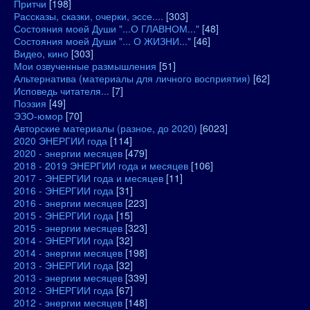
Притчи
[198]
Рассказы, сказки, очерки, эссе....
[303]
Состояния моей Души "...О ГЛАВНОМ..."
[48]
Состояния моей Души "... О ЖИЗНИ..."
[46]
Видео, кино
[303]
Мои озвученные размышления
[51]
Альтернатива (материалы для личного восприятия)
[62]
Исповедь читателя...
[7]
Поэзия
[49]
ЭЗО-юмор
[70]
Авторские материалы (разное, до 2020)
[6023]
2020 ЭНЕРГИИ года
[114]
2020 - энергии месяцев
[479]
2018 - 2019 ЭНЕРГИИ года и месяцев
[106]
2017 - ЭНЕРГИИ года и месяцев
[11]
2016 - ЭНЕРГИИ года
[31]
2016 - энергии месяцев
[223]
2015 - ЭНЕРГИИ года
[15]
2015 - энергии месяцев
[323]
2014 - ЭНЕРГИИ года
[32]
2014 - энергии месяцев
[198]
2013 - ЭНЕРГИИ года
[32]
2013 - энергии месяцев
[339]
2012 - ЭНЕРГИИ года
[67]
2012 - энергии месяцев
[148]