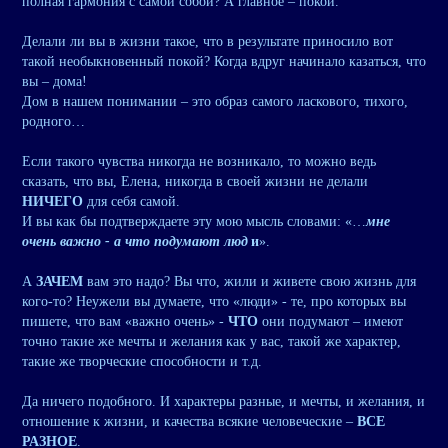
полная гармония с самой собой? А главное – покой.
Делали ли вы в жизни такое, что в результате приносило вот
такой необыкновенный покой? Когда вдруг начинало казаться, что
вы – дома!
Дом в нашем понимании – это образ самого ласкового, тихого,
родного…
Если такого чувства никогда не возникало, то можно ведь
сказать, что вы, Елена, никогда в своей жизни не делали
НИЧЕГО
для себя самой.
И вы как бы подтверждаете эту мою мысль словами: «…
мне
очень важно - а что подумают люд
и
».
А
ЗАЧЕМ
вам это надо? Вы что, жили и живете свою жизнь для
кого-то? Неужели вы думаете, что «люди» - те, про которых вы
пишете, что вам «важно очень» -
ЧТО
они подумают – имеют
точно такие же мечты и желания как у вас, такой же характер,
такие же творческие способности и т.д.
Да ничего подобного. И характеры разные, и мечты, и желания, и
отношение к жизни, и качества всякие человеческие –
ВСЕ
РАЗНОЕ
.