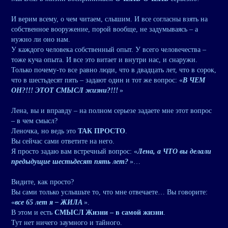
И верим всему, о чем читаем, слышим. И все согласны взять на
собственное вооружение, порой вообще, не задумываясь – а
нужно ли оно нам.
У каждого человека собственный опыт. У всего человечества –
тоже куча опыта. И все это витает и внутри нас, и снаружи.
Только почему-то все равно люди, что в двадцать лет, что в сорок,
что в шестьдесят пять – задают один и тот же вопрос: «
В ЧЕМ
ОН?!!! ЭТОТ СМЫСЛ жизни?!!!
»
Лена, вы и вправду – на полном серьезе задаете мне этот вопрос
– в чем смысл?
Леночка, но ведь это
ТАК ПРОСТО
.
Вы сейчас сами ответите на него.
Я просто задаю вам встречный вопрос: «
Лена, а ЧТО вы делали
предыдущие шестьдесят пять лет?
»…
Видите, как просто?
Вы сами только услышьте то, что мне отвечаете… Вы говорите:
«
все 65 лет я – ЖИЛА
».
В этом и есть
СМЫСЛ Жизни – в самой жизни
.
Тут нет ничего заумного и тайного.