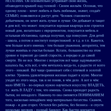
НЕГАТИВА. Он основательно устраивает свою жизнь,
обзаводится крышей над головой - Своим жильём. Осознав, что
одному плохо - хочет любить и быть любимым, значит, создаёт
СЕМЬЮ, появляются и растут дети. Человек становится
добытчиком, он хочет жить лучше и лучше. Он добывает и тащит
в дом всё, что может: покупается хорошая квартира или строится
новый дом, желательно с евроремонтом, покупается мебель и
остальная обстановка, одежда получше, еда повкуснее. Для детей
- школа, а потом и институт попрестижней. и т.д. и т.п. Кажется,
чем больше всего имеешь - тем больше уважения, авторитета, тем
лучше живёшь и счастья больше. Кстати, большинство на этом
уровне и тормозят до самой старости, а нередко и до самой
смерти. Но не все. Многие с возрастом всё чаще задумываются:
казалось бы, есть всё, о чём мечталось когда-то, а радости от всего
этого - никакой. Всё чаще сравнивает себя с птичкой в золотой
клетке. Уровень удовлетворения жизнью падает к нулю. Многие
уходят из этого мира, так и не поняв, в чём дело. А вот в чём:
мало ИМЕТЬ - во-первых нужно научиться искусству ВЛАДЕТЬ,
т.е. жить В ЛАДУ с тем, что имеешь. Снова приходит радость
бытия, но ненадолго. Наконец-то она сменяется ПОНИМАНИЕМ
того, насколько ненадёжен мир материально богатства. Скажем,
пожар - и дом сгорел. Остался без работы, без бизнеса - и спустя
несколько месяцев - полный банкрот. Как быстро кончается