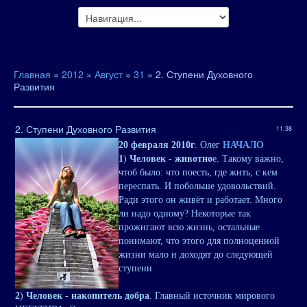
Главная
»
2012
»
Август
»
31
» 2. Ступени Духовного
Развития
2. Ступени Духовного Развития
11:38
20 февраля 2010г
. Олег
НАЧАЛО
1
)
Человек - животно
е. Такому важно,
чтоб было: что поесть, где жить, с кем
переспать. И побольше удовольствий.
Ради этого он живёт и работает. Много
ли надо одному? Некоторые так
прожигают всю жизнь, остальные
понимают, что этого для полноценной
жизни мало и доходят до следующей
ступени
2
)
Человек - накопитель добра
. Главный источник мирового