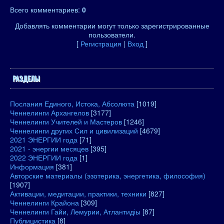
Всего комментариев
:
0
Добавлять комментарии могут только зарегистрированные
пользователи.
[
Регистрация
|
Вход
]
РАЗДЕЛЫ
Послания Единого, Истока, Абсолюта
[1019]
Ченнелинги Архангелов
[3177]
Ченнелинги Учителей и Мастеров
[1246]
Ченнелинги других Сил и цивилизаций
[4679]
2021 ЭНЕРГИИ года
[71]
2021 - энергии месяцев
[395]
2022 ЭНЕРГИИ года
[1]
Информация
[381]
Авторские материалы (эзотерика, энергетика, философия)
[1907]
Активации, медитации, практики, техники
[827]
Ченнелинги Крайона
[309]
Ченнелинги Гайи, Лемурии, Атлантидіы
[87]
Публицистика
[8]