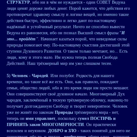
СТРУКТУР
, ибо ни в чём не нуждается - один СОВЕТ Ведуна
люди ценят дороже любых денег. Порой кажется, что действия его
противоречат здравому смыслу и логике вещей, но именно такие
действия быстро, эффективно и легко дают по-настоящему
надёжный и устойчивый результат. Ничто не способно вывести
Ведуна из равновесия, ибо он познал Высший смысл фразы "
И
это... пройдёт
". Начинает казаться порой, что неведомые силы
природы помогают ему. По-настоящему счастлив достигший этой
ступени Духовного Развития. О таком только мечтают, но... Есть
люди, кому и этого мало. Им нужна теперь полная Свобода
Действий. Наш трёхмерный мир им уже слишком тесен.
5
)
Человек - Чародей
. Или полубог. Редкость для нашего
времени, но такие всё же есть. Они, как правило, покидают
семьи, общество людей, ибо в это время люди им просто мешают.
Они совершенствуют своё духовное начало. Многомерный Дух
чародея, заключённый в тесную трёхмерную облочку, наконец-то
получает долгожданную Свободу и творит невероятное. Человек
уже не живёт по законам
Природы
трёхмерного мира - нет,
теперь он
ими управляет
, поскольку
сумел ПОСТИЧЬ и
ПРИНЯТЬ закон МНОГОМЕРНОСТИ
. Он практически
всесилен и неуязвим.
ДОБРО и ЗЛО
- таких понятий для него не
существует, ибо то, и другое -
необходимо
, убери одно - исчезнет