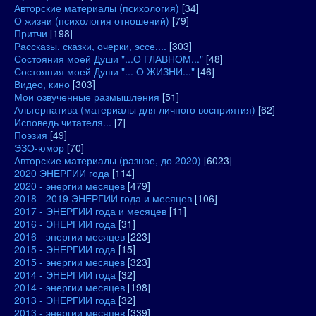
Авторские материалы (психология)
[34]
О жизни (психология отношений)
[79]
Притчи
[198]
Рассказы, сказки, очерки, эссе....
[303]
Состояния моей Души "...О ГЛАВНОМ..."
[48]
Состояния моей Души "... О ЖИЗНИ..."
[46]
Видео, кино
[303]
Мои озвученные размышления
[51]
Альтернатива (материалы для личного восприятия)
[62]
Исповедь читателя...
[7]
Поэзия
[49]
ЭЗО-юмор
[70]
Авторские материалы (разное, до 2020)
[6023]
2020 ЭНЕРГИИ года
[114]
2020 - энергии месяцев
[479]
2018 - 2019 ЭНЕРГИИ года и месяцев
[106]
2017 - ЭНЕРГИИ года и месяцев
[11]
2016 - ЭНЕРГИИ года
[31]
2016 - энергии месяцев
[223]
2015 - ЭНЕРГИИ года
[15]
2015 - энергии месяцев
[323]
2014 - ЭНЕРГИИ года
[32]
2014 - энергии месяцев
[198]
2013 - ЭНЕРГИИ года
[32]
2013 - энергии месяцев
[339]