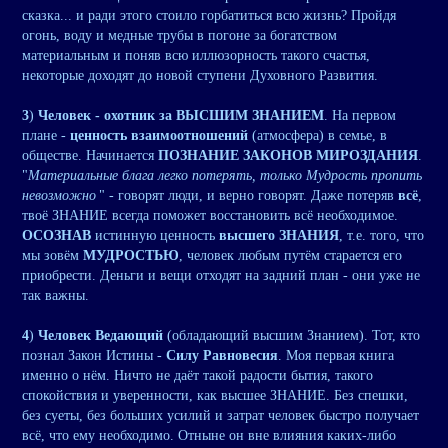
сказка... и ради этого стоило горбатиться всю жизнь? Пройдя
огонь, воду и медные трубы в погоне за богатством
материальным и поняв всю иллюзорность такого счастья,
некоторые доходят до новой ступени Духовного Развития.
3
)
Человек - охотник за ВЫСШИМ ЗНАНИЕМ
. На первом
плане -
ценность взаимоотношений
(атмосфера) в семье, в
обществе. Начинается
ПОЗНАНИЕ ЗАКОНОВ МИРОЗДАНИЯ
.
"
Материальные блага легко потерять, только Мудрость пропить
невозможно
" - говорят люди, и верно говорят. Даже потеряв
всё
,
твоё ЗНАНИЕ всегда поможет восстановить всё необходимое.
ОСОЗНАВ
истинную ценность
высшего ЗНАНИЯ
, т.е. того, что
мы зовём
МУДРОСТЬЮ
, человек любым путём старается его
приобрести. Деньги и вещи отходят на задний план - они уже не
так важны.
4
)
Человек Ведающий
(обладающий высшим Знанием). Тот, кто
познал Закон Истины -
Силу Равновесия
. Моя первая книга
именно о нём. Ничто не даёт такой радости бытия, такого
спокойствия и уверенности, как высшее ЗНАНИЕ. Без спешки,
без суеты, без больших усилий и затрат человек быстро получает
всё, что ему необходимо. Отныне он вне влияния каких-либо