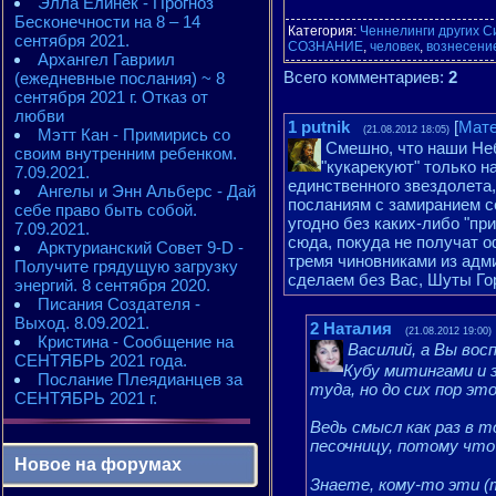
Элла Елинек - Прогноз
Бесконечности на 8 – 14
Категория
:
Ченнелинги других С
сентября 2021.
СОЗНАНИЕ
,
человек
,
вознесени
Архангел Гавриил
Всего комментариев
:
2
(ежедневные послания) ~ 8
сентября 2021 г. Отказ от
любви
1
putnik
[
Мат
(21.08.2012 18:05)
Мэтт Кан - Примирись со
Смешно, что наши Неб
своим внутренним ребенком.
"кукарекуют" только 
7.09.2021.
единственного звездолета
Ангелы и Энн Альберс - Дай
посланиям с замиранием се
себе право быть собой.
угодно без каких-либо "пр
7.09.2021.
сюда, покуда не получат 
Арктурианский Совет 9-D -
тремя чиновниками из адми
Получите грядущую загрузку
сделаем без Вас, Шуты Го
энергий. 8 сентября 2020.
Писания Создателя -
Выход. 8.09.2021.
2
Наталия
(21.08.2012 19:00)
Кристина - Сообщение на
Василий, а Вы вос
СЕНТЯБРЬ 2021 года.
Кубу митингами и 
Послание Плеядианцев за
туда, но до сих пор эт
СЕНТЯБРЬ 2021 г.
Ведь смысл как раз в т
песочницу, потому что 
Новое на форумах
Знаете, кому-то эти (