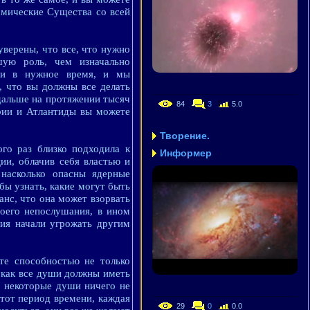
смические Существа со всей
уверены, что все, что нужно
шую роль, чем изначально
ми в нужное время, и мы
 что вы должны все делать
 дальше на протяжении тысяч
84
3
5.0
рии и Атлантиды вы можете
Творение.
го раз близко подходила к
Информер
ии, облачив себя властью и
 насколько опасны ядерные
бы узнать, какие могут быть
анс, что она может взорвать
воего непослушания, в ином
вия начали угрожать другим
те способностью не только
к как все души должны иметь
о некоторые души ничего не
этот период времени, каждая
29
0
0.0