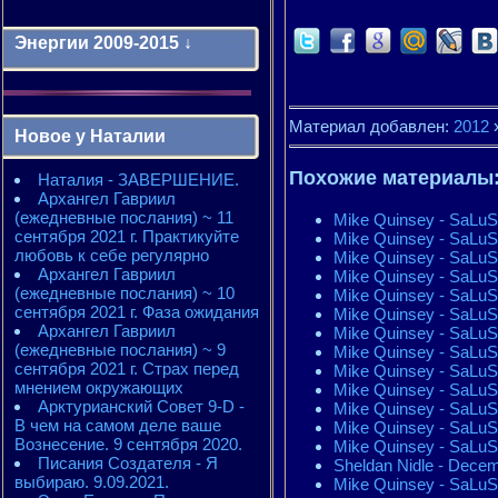
Энергии 2009-2015 ↓
Энергии 2009-2011 годы
2010 - энергии месяцев
Материал добавлен:
2012
Новое у Наталии
2010 - ЭНЕРГИИ года
2011 - энергии месяцев
Похожие материалы
Наталия - ЗАВЕРШЕНИЕ.
2011 - ЭНЕРГИИ года
Архангел Гавриил
2012 - энергии месяцев
(ежедневные послания) ~ 11
2012 - ЭНЕРГИИ года
Mike Quinsey - SaLuS
сентября 2021 г. Практикуйте
2013 - энергии месяцев
Mike Quinsey - SaLuS
любовь к себе регулярно
2013 - ЭНЕРГИИ года
Mike Quinsey - SaLuS
Архангел Гавриил
2014 - энергии месяцев
Mike Quinsey - SaLuS
(ежедневные послания) ~ 10
2014 - ЭНЕРГИИ года
Mike Quinsey - SaLuS
сентября 2021 г. Фаза ожидания
2015 - энергии месяцев
Mike Quinsey - SaLuS
Архангел Гавриил
2015 - ЭНЕРГИИ года
Mike Quinsey - SaLuS
(ежедневные послания) ~ 9
Mike Quinsey - SaLuS
сентября 2021 г. Страх перед
Mike Quinsey - SaLuS
мнением окружающих
Mike Quinsey - SaLuS
Арктурианский Совет 9-D -
Mike Quinsey - SaLuS
В чем на самом деле ваше
Mike Quinsey - SaLuS
Вознесение. 9 сентября 2020.
Mike Quinsey - SaLuS
Писания Создателя - Я
Sheldan Nidle - Decem
выбираю. 9.09.2021.
Mike Quinsey - SaLuS