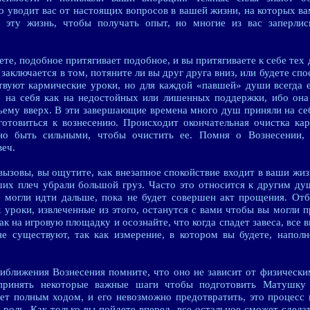
но уводит вас от настоящих вопросов в вашей жизни, на которых в
 эту жизнь, чтобы получать опыт, но многие из вас заперлис
ете, подобное притягивает подобное, и вы притягиваете к себе тех 
заключается в том, потяните ли вы друг друга вниз, или будете спо
твуют кармические уроки, но для каждой «павшей» души всегда 
е на себя как на недостойных или лишенных поддержки, ибо она 
ъему вверх. В эти завершающие времена много душ приняли на себ
отовиться к вознесению. Происходит окончательная очистка ка
но быть сильными, чтобы очистить ее. Помня о Вознесении, 
веч.
вызовы, вы ощутите, как внезапное спокойствие входит в ваши жи
аших плеч убрали большой груз. Часто это относится к другим д
 могли идти дальше, пока не будет совершен акт прощения. Отб
ак уроки, извлеченные из этого, останутся с вами чтобы вы могли 
к на игровую площадку и осознайте, что когда спадет завеса, все 
е существуют, так как измерение, в котором вы будете, напол
иближения Вознесения помните, что оно не зависит от физическ
принять некоторые важные шаги чтобы подготовить Матушку
ет полным ходом, и его невозможно предотвратить, это процесс 
роль. Как только вы пойдете вперед, все остальное сможет сдела