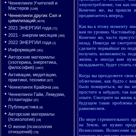
Ченнелинги Учителей и
злоупотребление, так как о
Мастеров
[1246]
Конечно же, вы пришли в
Ченнелинги других Сил и
продвигаетесь вперед.
цивилизаций
[4679]
Как вы к этому моменту зна
2021 ЭНЕРГИИ года
[71]
вам по уровню. Частовыбор 
2021 - энергии месяцев
[395]
Конечно же, часто присутс
2022 ЭНЕРГИИ года
назад. Никогда не смотрит
[1]
сделаете первыйшаг по под
Информация
[381]
получить возможность подг
Авторские материалы
жизни, и иногда вам нуж
(эзотерика, энергетика,
вкладываете, будет стоить с
философия)
[1907]
Активации, медитации,
Когда вы преодолеете свои 
практики, техники
облегчение, как будто с в
[827]
было помириться, но вы не
Ченнелинги Крайона
[309]
простите и забудьте, так к
Ченнелинги Гайи, Лемурии,
опыте. Смотрите на жизнь ка
Атлантидіы
[87]
будущем такие проблемы н
Публицистика
[8]
равновесием.
Авторские материалы
(психология)
По мере стремительного пр
[34]
на Земле, но нужно пред
О жизни (психология
Вознесению. Вознесение ид
отношений)
[79]
котором вы играете важную 