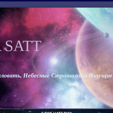
 SATT
ловать, Небесные Странники и Ищущие