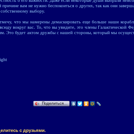
естность о его важности. Даже если некоторые души выбрали невоз
й причине вам не нужно беспокоиться о других, так как они заверш
 собственному выбору.
тмечу, что мы намерены демаскировать еще больше наши корабл
сюду вокруг вас. То, что вы увидите, это члены Галактической Ф
ям. Это будет актом дружбы с нашей стороны, который мы осущест
ight
Поделиться…
елитесь с друзьями.