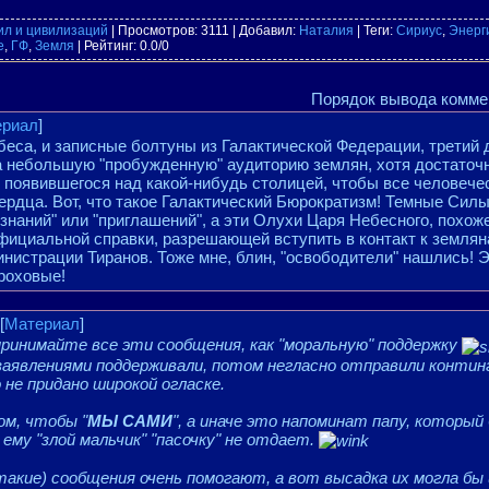
ил и цивилизаций
|
Просмотров
: 3111 |
Добавил
:
Наталия
|
Теги
:
Сириус
,
Энерг
е
,
ГФ
,
Земля
|
Рейтинг
:
0.0
/
0
Порядок вывода комме
ериал
]
еса, и записные болтуны из Галактической Федерации, третий 
на небольшую "пробужденную" аудиторию землян, хотя достаточ
, появившегося над какой-нибудь столицей, чтобы все человече
рдца. Вот, что такое Галактический Бюрократизм! Темные Силы
изнаний" или "приглашений", а эти Олухи Царя Небесного, похоже
официальной справки, разрешающей вступить в контакт к землян
нистрации Тиранов. Тоже мне, блин, "освободители" нашлись! 
роховые!
[
Материал
]
принимайте все эти сообщения, как "моральную" поддержку
заявлениями поддерживали, потом негласно отправили контин
о не придано широкой огласке.
ом, чтобы "
МЫ САМИ
", а иначе это напоминат папу, который
ему "злой мальчик" "пасочку" не отдает.
такие) сообщения очень помогают, а вот высадка их могла бы