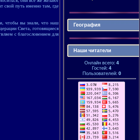
носиться, они все же желают
ат свой путь именно там, где
и, чтобы вы знали, что наш
География
едерации Света, готовящиеся
вляем с благословением для
Наши читатели
Онлайн всего:
4
Гостей:
4
Пользователей:
0