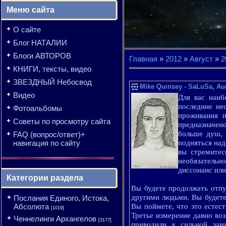
Меню сайта
О сайте
Блог НАТАЛИИ
Блоги АВТОРОВ
Главная
»
2012
»
Август
»
2
КНИГИ, тексты, видео
ЗВЕЗДНЫЙ Небосвод
Mike Quinsey - SaLuSa, Au
Видео
Для вас наиб
последние не
Фотоальбомы
проживания п
Советы по просмотру сайта
предназначен
больше душ, 
FAQ (вопрос/ответ)+
навигация по сайту
подняться над
вы стремитес
необязательн
диссонанс или
Категории раздела
Вы будете продолжать отпу
другими людьми. Вы будете 
Послания Единого, Истока,
Абсолюта
Вы поймете, что это естест
[1019]
Третье измерение давно воз
Ченнелинги Архангелов
[3177]
приводили к сильной за