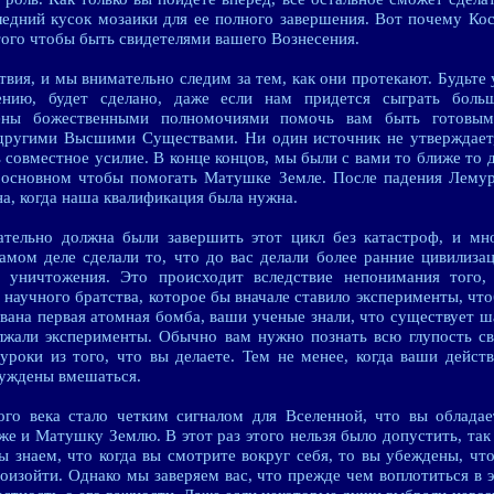
следний кусок мозаики для ее полного завершения. Вот почему Ко
того чтобы быть свидетелями вашего Вознесения.
вия, и мы внимательно следим за тем, как они протекают. Будьте 
ению, будет сделано, даже если нам придется сыграть боль
лены божественными полномочиями помочь вам быть готовы
другими Высшими Существами. Ни один источник не утверждает,
ь совместное усилие. В конце концов, мы были с вами то ближе то
 в основном чтобы помогать Матушке Земле. После падения Лему
на, когда наша квалификация была нужна.
ательно должна были завершить этот цикл без катастроф, и мно
мом деле сделали то, что до вас делали более ранние цивилизац
 уничтожения. Это происходит вследствие непонимания того,
и научного братства, которое бы вначале ставило эксперименты, что
рвана первая атомная бомба, ваши ученые знали, что существует ш
лжали эксперименты. Обычно вам нужно познать всю глупость с
уроки из того, что вы делаете. Тем не менее, когда ваши дейст
нуждены вмешаться.
ого века стало четким сигналом для Вселенной, что вы обладае
кже и Матушку Землю. В этот раз этого нельзя было допустить, та
ы знаем, что когда вы смотрите вокруг себя, то вы убеждены, чт
оизойти. Однако мы заверяем вас, что прежде чем воплотиться в 