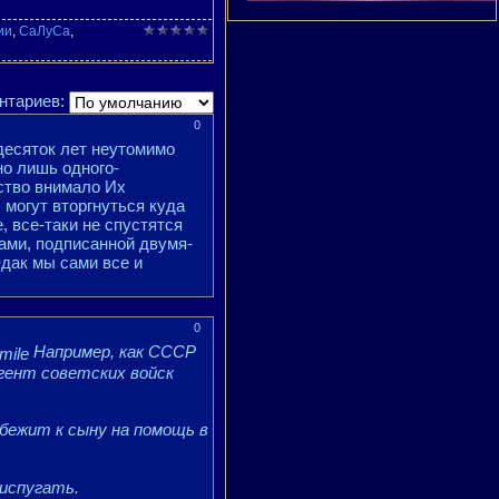
ии
,
СаЛуСа
,
нтариев:
0
десяток лет неутомимо
но лишь одного-
ство внимало Их
 могут вторгнуться куда
, все-таки не спустятся
ами, подписанной двумя-
Эдак мы сами все и
0
Например, как СССР
гент советских войск
 бежит к сыну на помощь в
 испугать.