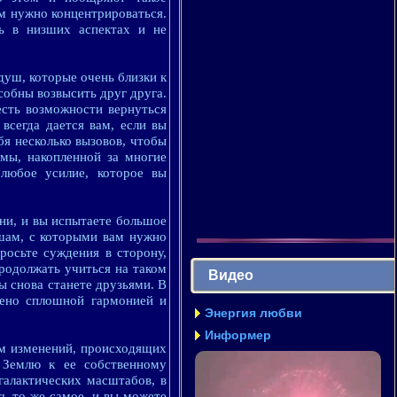
ам нужно концентрироваться.
ь в низших аспектах и не
душ, которые очень близки к
собны возвысить друг друга.
есть возможности вернуться
всегда дается вам, если вы
я несколько вызовов, чтобы
рмы, накопленной за многие
любое усилие, которое вы
зни, и вы испытаете большое
ушам, с которыми вам нужно
росьте суждения в сторону,
продолжать учиться на таком
Видео
вы снова станете друзьями. В
нено сплошной гармонией и
Энергия любви
Информер
им изменений, происходящих
 Землю к ее собственному
галактических масштабов, в
ть то же самое, и вы можете