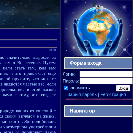
18:58
но значительно выросли за
пуском в Вознесение. Путем
Форма входа
 цели стать тем, кем вам
ния, и это привлекает еще
Логин:
же обнаружите, что можете
Пароль:
 являются частью вас, если
запомнить
довольствие в этой жизни,
Забыл пароль
|
Регистрация
льными к тому, что создает
Навигатор
 природу ваших отношений с
ся своим взглядом на жизнь.
 счастьем с себе подобными.
при чрезмерном употреблении
б этом и поощряют такое