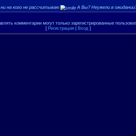
и ни на кого не рассчитываю
А Вы? Неужели в ожидании
влять комментарии могут только зарегистрированные пользова
[
Регистрация
|
Вход
]