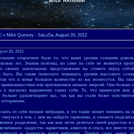
БЛОГ НАТАЛИИ
0
» Mike Quinsey - SaLuSa, August 20, 2012
gust 20, 2012
ольшим открытием было то, что ваши уровни сознания доволь
сколько лет. Знания полезны, но сами по себе не являются про
о своему наилучшему представлению вы ставите перед собой
о быть. Вы также помогаете повышать уровни массового созна
так что в конце большое количество из вас вознесутся. Вы так
 привязанностями или притяжением низших энергий. Они больше не
ь к высшему выражению самих себя. То, что приносило вам у
о больше удовлетворяет вас, так как вы стали более чувствите
 отторжение.
скать от себя низшие вибрации, и это также может повлиять на
тянуться к тем, с кем вы найдете гармонию, и сможете поделить
венное разделение, так как вам легче делиться своей радостью и
величивало «радости» наркотиков, алкоголя и секса, все вместе 
висимости и понижали ваши вибрации. Темные силы знают о