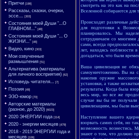
Притчи
[198]
смотреть на это как на по
Рассказы, сказки, очерки,
Вселенной собираются для 
эссе....
[303]
Происходят различные дейст
Состояния моей Души "...О
для подготовки к Вознес
ГЛАВНОМ..."
[48]
планировалось. Мы наде
Состояния моей Души "... О
сотрудничаем со многими 
ЖИЗНИ..."
[46]
сами, всегда предполагалос
Видео, кино
лет, находясь поблизости
[303]
догадаться, что были време
Мои озвученные
размышления
[51]
Ваша цивилизация не обяз
Альтернатива (материалы
самоуничтожению. Вы на са
для личного восприятия)
[62]
накопив оружие массового
Исповедь читателя...
[7]
установки, а также нехватк
Поэзия
результаты. Когда была взо
[49]
весь мир, но все же продо
ЭЗО-юмор
[70]
случае вы бы не получали 
Авторские материалы
цивилизациям, мы были вы
(разное, до 2020)
[6023]
2020 ЭНЕРГИИ года
Наступление вашего ядерн
[114]
взорвать самих себя, но та
2020 - энергии месяцев
[479]
возможность вознестись. М
2018 - 2019 ЭНЕРГИИ года и
знают о том, что должно пр
месяцев
[106]