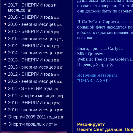
душа была поставлена в изв
2017 - ЭНЕРГИИ года и
познать эти энергии. По это
месяцев
они должны быть по своему
[11]
2016 - ЭНЕРГИИ года
[31]
Я СаЛуСа с Сириуса, и я о
2016 - энергии месяцев
[223]
большой флот находится пов
2015 - ЭНЕРГИИ года
к более открытым появлени
[15]
всех вас.
2015 - энергии месяцев
[323]
2014 - ЭНЕРГИИ года
[32]
Благодарю вас, СаЛуСа
2014 - энергии месяцев
Mike Quinsey.
[198]
Website: Tree of the Golden L
2013 - ЭНЕРГИИ года
[32]
Перевод: Sergey Z
2013 - энергии месяцев
[339]
2012 - ЭНЕРГИИ года
Источник материала
[67]
"OMAR TA SATT"
2012 - энергии месяцев
[148]
2011 - ЭНЕРГИИ года
[88]
2011 - энергии месяцев
[102]
2010 - ЭНЕРГИИ года
[139]
2010 - энергии месяцев
[131]
Энергии 2009-2011 годы
[128]
Энергии прошлых лет
Резонирует?
[0]
Несите Свет дальше. Под