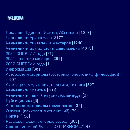
РАЗДЕЛЫ
Послания Единого, Истока, Абсолюта
[1019]
Ченнелинги Архангелов
[3177]
Ченнелинги Учителей и Мастеров
[1246]
Ченнелинги других Сил и цивилизаций
[4679]
2021 ЭНЕРГИИ года
[71]
2021 - энергии месяцев
[395]
2022 ЭНЕРГИИ года
[1]
Информация
[381]
Авторские материалы (эзотерика, энергетика, философия)
[1907]
Активации, медитации, практики, техники
[827]
Ченнелинги Крайона
[309]
Ченнелинги Гайи, Лемурии, Атлантидіы
[87]
Публицистика
[8]
Авторские материалы (психология)
[34]
О жизни (психология отношений)
[79]
Притчи
[198]
Рассказы, сказки, очерки, эссе....
[303]
Состояния моей Души "...О ГЛАВНОМ..."
[48]