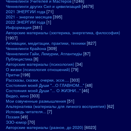
Ченнелинги Учителей и Мастеров
[1246]
Ченнелинги других Сил и цивилизаций
[4679]
2021 ЭНЕРГИИ года
[71]
2021 - энергии месяцев
[395]
2022 ЭНЕРГИИ года
[1]
Информация
[381]
Авторские материалы (эзотерика, энергетика, философия)
[1907]
Активации, медитации, практики, техники
[827]
Ченнелинги Крайона
[309]
Ченнелинги Гайи, Лемурии, Атлантидіы
[87]
Публицистика
[8]
Авторские материалы (психология)
[34]
О жизни (психология отношений)
[79]
Притчи
[198]
Рассказы, сказки, очерки, эссе....
[303]
Состояния моей Души "...О ГЛАВНОМ..."
[48]
Состояния моей Души "... О ЖИЗНИ..."
[46]
Видео, кино
[303]
Мои озвученные размышления
[51]
Альтернатива (материалы для личного восприятия)
[62]
Исповедь читателя...
[7]
Поэзия
[49]
ЭЗО-юмор
[70]
Авторские материалы (разное, до 2020)
[6023]