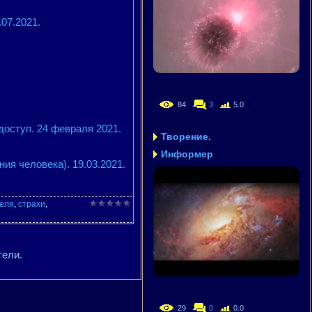
07.2021.
84
3
5.0
доступ. 24 февраля 2021.
Творение.
Информер
я человека). 19.03.2021.
еля
,
страхи
,
тели.
29
0
0.0