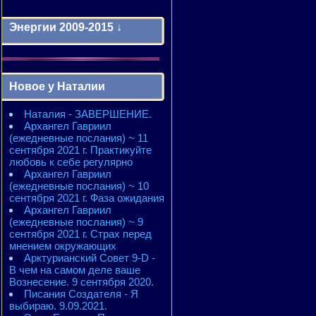
Энергии 2009-2015 ↓
Энергии 2009-2011 годы
2010 - энергии месяцев
Новое у Наталии
2010 - ЭНЕРГИИ года
2011 - энергии месяцев
Наталия - ЗАВЕРШЕНИЕ.
2011 - ЭНЕРГИИ года
Архангел Гавриил
2012 - энергии месяцев
(ежедневные послания) ~ 11
2012 - ЭНЕРГИИ года
сентября 2021 г. Практикуйте
2013 - энергии месяцев
любовь к себе регулярно
2013 - ЭНЕРГИИ года
Архангел Гавриил
2014 - энергии месяцев
(ежедневные послания) ~ 10
2014 - ЭНЕРГИИ года
сентября 2021 г. Фаза ожидания
2015 - энергии месяцев
Архангел Гавриил
2015 - ЭНЕРГИИ года
(ежедневные послания) ~ 9
сентября 2021 г. Страх перед
мнением окружающих
Арктурианский Совет 9-D -
В чем на самом деле ваше
Вознесение. 9 сентября 2020.
Писания Создателя - Я
выбираю. 9.09.2021.