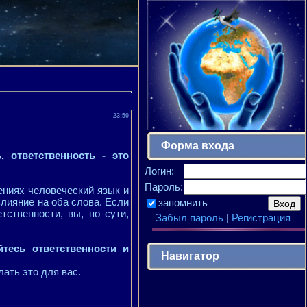
23:50
Форма входа
, ответственность - это
Логин:
Пароль:
шениях человеческий язык и
влияние на оба слова. Если
запомнить
тственности, вы, по сути,
Забыл пароль
|
Регистрация
тесь ответственности и
Навигатор
ать это для вас.