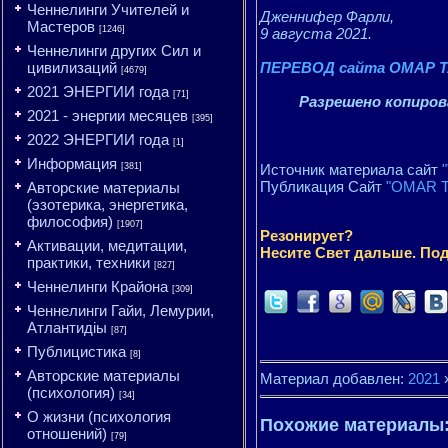
Ченнелинги Учителей и
Дженнифер Фарли,
Мастеров
[1246]
9 августа 2021.
Ченнелинги других Сил и
цивилизаций
ПЕРЕВОД сайта ОМАР Т
[4679]
2021 ЭНЕРГИИ года
[71]
Разрешено копирова
2021 - энергии месяцев
[395]
2022 ЭНЕРГИИ года
[1]
Информация
[381]
Источник материала сайт
Публикация Сайт
"OMAR T
Авторские материалы
(эзотерика, энергетика,
философия)
[1907]
Резонирует?
Активации, медитации,
Несите Свет дальше. Под
практики, техники
[827]
Ченнелинги Крайона
[309]
Ченнелинги Гайи, Лемурии,
Атлантидіы
[87]
Публицистика
[8]
Авторские материалы
Материал добавлен:
2021
(психология)
[34]
О жизни (психология
Похожие материалы
отношений)
[79]