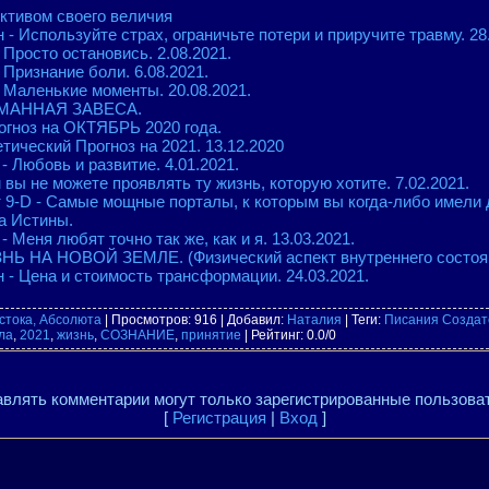
ективом своего величия
 Используйте страх, ограничьте потери и приручите травму. 28.
Просто остановись. 2.08.2021.
Признание боли. 6.08.2021.
 Маленькие моменты. 20.08.2021.
ТУМАННАЯ ЗАВЕСА.
огноз на ОКТЯБРЬ 2020 года.
тический Прогноз на 2021. 13.12.2020
 Любовь и развитие. 4.01.2021.
вы не можете проявлять ту жизнь, которую хотите. 7.02.2021.
 9-D - Самые мощные порталы, к которым вы когда-либо имели 
а Истины.
- Меня любят точно так же, как и я. 13.03.2021.
Ь НА НОВОЙ ЗЕМЛЕ. (Физический аспект внутреннего состояни
 Цена и стоимость трансформации. 24.03.2021.
стока, Абсолюта
|
Просмотров
: 916 |
Добавил
:
Наталия
|
Теги
:
Писания Создат
ла
,
2021
,
жизнь
,
СОЗНАНИЕ
,
принятие
|
Рейтинг
:
0.0
/
0
влять комментарии могут только зарегистрированные пользова
[
Регистрация
|
Вход
]