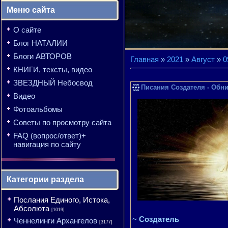
Меню сайта
О сайте
Блог НАТАЛИИ
Блоги АВТОРОВ
Главная
»
2021
»
Август
»
0
КНИГИ, тексты, видео
ЗВЕЗДНЫЙ Небосвод
Писания Создателя - Обни
Видео
Фотоальбомы
Советы по просмотру сайта
FAQ (вопрос/ответ)+
навигация по сайту
Категории раздела
Послания Единого, Истока,
Абсолюта
[1019]
~
Создатель
Ченнелинги Архангелов
[3177]