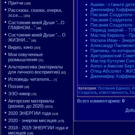
Притчи
Ашиан - станьте дет
[198]
Дженнифер Хоффман -
Рассказы, сказки, очерки,
Писания Создателя - 
эссе....
[303]
Писания Создателя - 
Состояния моей Души "...О
Писания Создателя -
ГЛАВНОМ..."
[48]
Период энергий – 
Состояния моей Души "... О
Мастер Кираэль - Пр
ЖИЗНИ..."
Натали Иван - Энерге
[46]
Александр Палиенко -
Видео, кино
[303]
Причины, по которым 
Мои озвученные
Арктурианский Совет
размышления
Мастер Кутхуми Сил
[51]
Ангел и Амелия Берт 
Альтернатива (материалы
Отец-Абсолют - ЖИЗН
для личного восприятия)
[62]
Дженнифер Хоффман -
Исповедь читателя...
[7]
Поэзия
[49]
Категория
:
Послания Единого, И
Создатель
,
ответственность
,
Си
ЭЗО-юмор
[70]
Авторские материалы
Всего комментариев
:
0
(разное, до 2020)
[6023]
Доба
2020 ЭНЕРГИИ года
[114]
2020 - энергии месяцев
[479]
2018 - 2019 ЭНЕРГИИ года и
месяцев
[106]