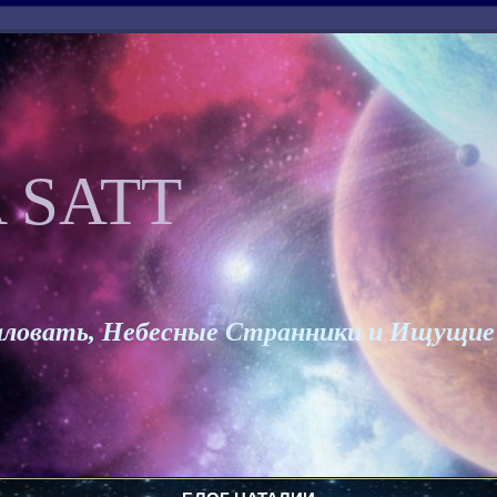
 SATT
ловать, Небесные Странники и Ищущие