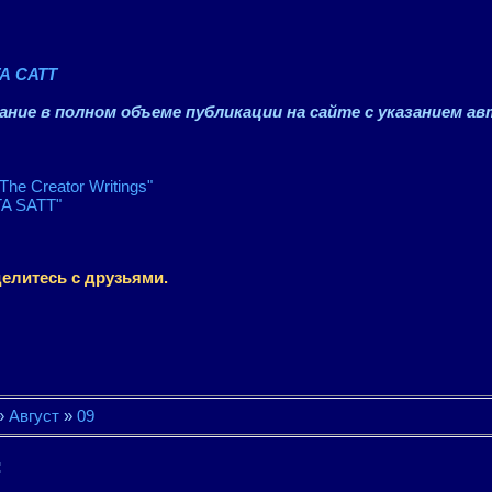
А САТТ
ние в полном объеме публикации на сайте с указанием ав
"The Creator Writings"
A SATT"
елитесь с друзьями.
»
Август
»
09
: