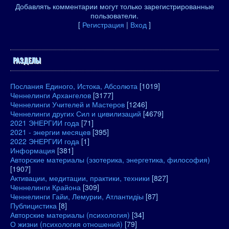
Добавлять комментарии могут только зарегистрированные
пользователи.
[
Регистрация
|
Вход
]
РАЗДЕЛЫ
Послания Единого, Истока, Абсолюта
[1019]
Ченнелинги Архангелов
[3177]
Ченнелинги Учителей и Мастеров
[1246]
Ченнелинги других Сил и цивилизаций
[4679]
2021 ЭНЕРГИИ года
[71]
2021 - энергии месяцев
[395]
2022 ЭНЕРГИИ года
[1]
Информация
[381]
Авторские материалы (эзотерика, энергетика, философия)
[1907]
Активации, медитации, практики, техники
[827]
Ченнелинги Крайона
[309]
Ченнелинги Гайи, Лемурии, Атлантидіы
[87]
Публицистика
[8]
Авторские материалы (психология)
[34]
О жизни (психология отношений)
[79]