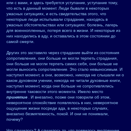
или с вами, и здесь требуется уступание, уступание тому,
что есть в данный момент. Люди бывали в некоторых
ужасных ситуациях, и есть свидетельства этого, что
некоторые люди испытывали страдание, находясь в
ужасных обстоятельствах или ситуациях: болезнь, лагерь
для военнопленных, потеря всего в жизни. И некоторые из
них находились в аду, и оставались в этом состоянии до
самой смерти.
Других это заставило через страдание выйти из состояния
сопротивления, они больше не могли терпеть страдания,
они больше не могли терпеть самих себя, они больше не
могли выносить сопротивление. Это стало невыносимым. И
наступил момент, а они, возможно, никогда не слышали ни о
каком духовном учении, никогда не читали духовные книги,
наступил момент, когда они больше не сопротивлялись
внутренне таковости этого момента. Имело место
принятие
. И внезапно, позже они говорили об этом,
невероятное спокойствие появлялось в них, невероятное
ощущение жизни посреди ада, в некоторых случаях,
внезапно безмятежность, покой. И они не понимали,
почему?
Что случилось? А случилось то, что появилось внутреннее