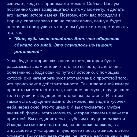
означает, когда вы принимаете момент Сейчас. Ваш ум
постоянно будет возвращаться к этому моменту, и делать
его частью истории меня. Поэтому, если вас посадили в
тюрьму, справедливо или не справедливо, ваш ум будет
постоянно прокручивать это, и вы будете интерпретировать
это, как:
"
Вот, куда меня посадили. Вот, что общество
сделало со мной. Это случилось из-за моих
родителей
"
У вас будет история, связанная с этим, которая будет
рассказывать вам историю того, кто вы есть, а это очень
болезненно. Люди обычно путают историю, с помощью
которой они интерпретируют этот момент, с простотой того,
что происходит в действительности. Так, в тюремной камере
простота момента это тело, сидящее на стуле, ощущающее
тело внутри, и глядящее по сторонам, на стены. И в этом
также есть ощущение жизни. Возможно, вы видите кусочек
неба через окно. Кто-то шумит. И вы опускаетесь глубже
внешней формы этого момента, которая совсем не кажется
приятной. Вы соединяетесь с глубоким ощущением жизни.
И когда вы смотрите на стены, на решетки на окнах, вы
отпускаете эту историю, и чувствуете простую живость этого
момента. Вы созерцаете стены, решетку и небо за ней, и вы